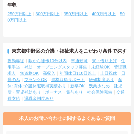
年収
250万円以上
300万円以上
350万円以上
400万円以上
50
0万円以上
東京都中野区の介護・福祉求人をこだわり条件で探す
夜勤専従
駅から徒歩10分以内
車通勤可
寮・借り上げ
住
宅手当・補助
オープニングスタッフ募集
未経験OK
管理職
求人
無資格OK
高収入
年間休日110日以上
土日祝休
日
勤のみ
ブランクOK
資格取得サポート
研修制度あり
産
休･育休･介護休暇取得実績あり
新卒OK
残業少なめ
託児
所・育児補助あり
ボーナス・賞与あり
社会保険完備
交通
費支給
退職金制度あり
求人のお問い合わせに関するよくあるご質問