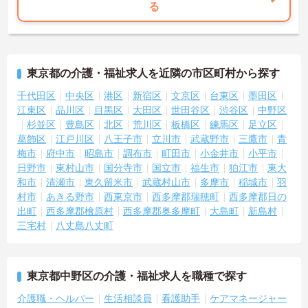
る
東京都の介護・福祉求人を近隣の市区町村から探す
千代田区
中央区
港区
新宿区
文京区
台東区
墨田区
江東区
品川区
目黒区
大田区
世田谷区
渋谷区
中野区
杉並区
豊島区
北区
荒川区
板橋区
練馬区
足立区
葛飾区
江戸川区
八王子市
立川市
武蔵野市
三鷹市
青
梅市
府中市
昭島市
調布市
町田市
小金井市
小平市
日野市
東村山市
国分寺市
国立市
福生市
狛江市
東大
和市
清瀬市
東久留米市
武蔵村山市
多摩市
稲城市
羽
村市
あきる野市
西東京市
西多摩郡瑞穂町
西多摩郡日の
出町
西多摩郡檜原村
西多摩郡奥多摩町
大島町
新島村
三宅村
八丈島八丈町
東京都中野区の介護・福祉求人を職種で探す
介護職・ヘルパー
生活相談員
看護助手
ケアマネージャー