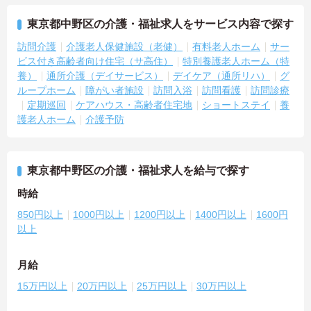
東京都中野区の介護・福祉求人をサービス内容で探す
訪問介護
介護老人保健施設（老健）
有料老人ホーム
サー
ビス付き高齢者向け住宅（サ高住）
特別養護老人ホーム（特
養）
通所介護（デイサービス）
デイケア（通所リハ）
グ
ループホーム
障がい者施設
訪問入浴
訪問看護
訪問診療
定期巡回
ケアハウス・高齢者住宅地
ショートステイ
養
護老人ホーム
介護予防
東京都中野区の介護・福祉求人を給与で探す
時給
850円以上
1000円以上
1200円以上
1400円以上
1600円
以上
月給
15万円以上
20万円以上
25万円以上
30万円以上