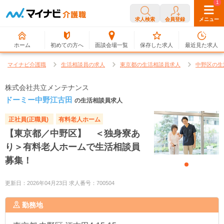
0
1
求人検索
会員登録
メニュー
ホーム
初めての方へ
面談会場一覧
保存した求人
最近見た求人
マイナビ介護職
生活相談員の求人
東京都の生活相談員求人
中野区の生
株式会社共立メンテナンス
ドーミー中野江古田
の生活相談員求人
正社員(正職員)
有料老人ホーム
【東京都／中野区】 ＜独身寮あ
り＞有料老人ホームで生活相談員
募集！
更新日：2026年04月23日 求人番号：700504
勤務地