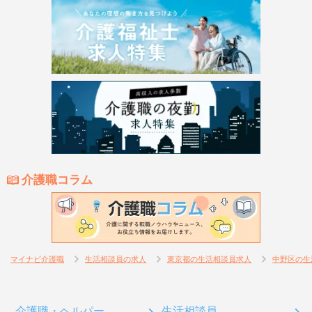
介護職コラム
マイナビ介護職
生活相談員の求人
東京都の生活相談員求人
中野区の生
介護職・ヘルパー
生活相談員