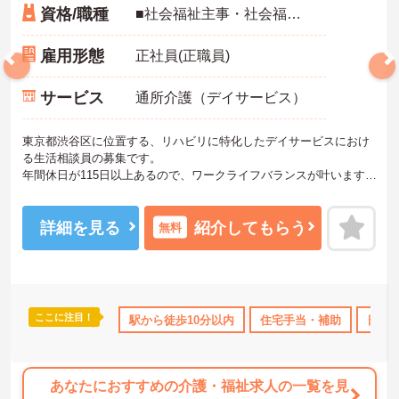
資格/職種
■社会福祉主事・社会福祉士・介護福祉士・精神保健福祉士：いずれか必須
雇用形態
正社員(正職員)
サービス
通所介護（デイサービス）
東京都渋谷区に位置する、リハビリに特化したデイサービスにおけ
る生活相談員の募集です。
年間休日が115日以上あるので、ワークライフバランスが叶います☆
ご興味のある方には、面接対策ポイントなど、さらに詳細をお話し
いたしますのでお気軽にご相談ください！
詳細を見る
紹介してもらう
無料
ここに注目！
託児所・育児補助
駅から徒歩10分以内
日勤のみ
年間休日110日以上
住宅手当・補助
研修制度あ
日勤
あなたにおすすめの介護・福祉求人の一覧を見