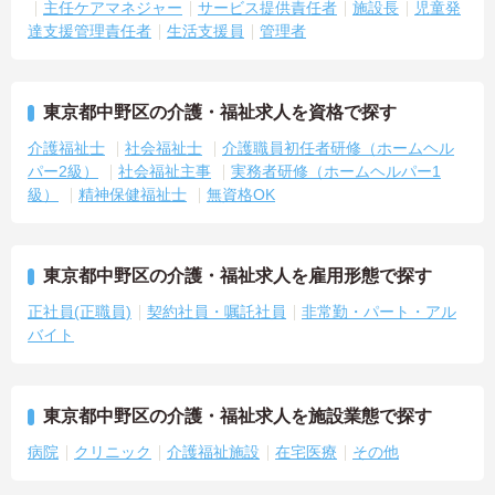
主任ケアマネジャー
サービス提供責任者
施設長
児童発
達支援管理責任者
生活支援員
管理者
東京都中野区の介護・福祉求人を資格で探す
介護福祉士
社会福祉士
介護職員初任者研修（ホームヘル
パー2級）
社会福祉主事
実務者研修（ホームヘルパー1
級）
精神保健福祉士
無資格OK
東京都中野区の介護・福祉求人を雇用形態で探す
正社員(正職員)
契約社員・嘱託社員
非常勤・パート・アル
バイト
東京都中野区の介護・福祉求人を施設業態で探す
病院
クリニック
介護福祉施設
在宅医療
その他