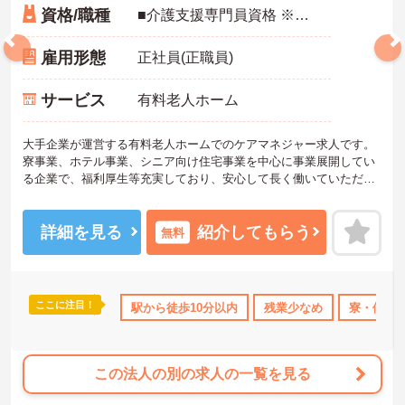
資格/職種
■介護支援専門員資格 ※臨床経験3年以上
雇用形態
正社員(正職員)
サービス
有料老人ホーム
大手企業が運営する有料老人ホームでのケアマネジャー求人です。
寮事業、ホテル事業、シニア向け住宅事業を中心に事業展開してい
る企業で、福利厚生等充実しており、安心して長く働いていただけ
る環境です。残業もほとんどなく、プライベートも大切にしていた
だけます。ご興味のある方は面接対策等お伝えいたしますのでお気
軽にお問い合わせ下さい。
詳細を見る
紹介してもらう
無料
ここに注目！
借り上げ
年間休日110日以上
駅から徒歩10分以内
資格取得サポート
残業少なめ
研修制度あり
寮・借り
この法人の別の求人の一覧を見る