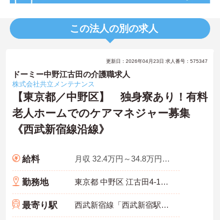
この法人の別の求人
更新日：2026年04月23日 求人番号：575347
ドーミー中野江古田の介護職求人
株式会社共立メンテナンス
【東京都／中野区】 独身寮あり！有料
老人ホームでのケアマネジャー募集
《西武新宿線沿線》
給料
月収 32.4万円～34.8万円諸手当込み
勤務地
東京都 中野区 江古田4-15-15
最寄り駅
西武新宿線「西武新宿駅」徒歩9分