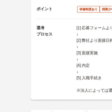
ポイント
研修制度あり
残業少
選考
[1] 応募フォーム
プロセス
↓
[2] 弊社より面
↓
[3] 面接実施
↓
[4] 内定
↓
[5] 入職手続き
※法人によっては