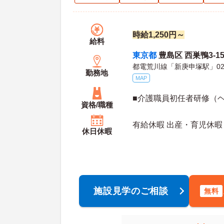
時給1,250円～
給料
東京都
豊島区 西巣鴨3-1
都電荒川線「新庚申塚駅」0
勤務地
MAP
■介護職員初任者研修（
資格/職種
有給休暇 出産・育児休暇
休日休暇
施設見学のご相談
無料