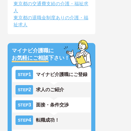
東京都の交通費支給の介護・福祉求
人
東京都の退職金制度ありの介護・福
祉求人
マイナビ介護職に
お気軽にご相談
下さい！
1
マイナビ介護職にご登録
STEP
2
求人のご紹介
STEP
3
面接・条件交渉
STEP
4
転職成功！
STEP