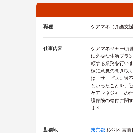
職種
ケアマネ（介護支
仕事内容
ケアマネジャー(介
に必要な生活プラ
頼する業務を行い
様に意見の聞き取
は、サービスに過
といったことを、
ケアマネジャーの
護保険の給付に関
ます。
勤務地
東京都
杉並区 宮前1-