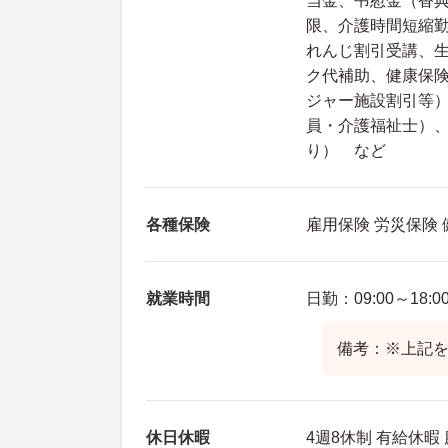
当金、弔慰金（香
限、介護時間短縮
れんじ割引受講、
ク代補助、健康保
ジャー施設割引等
員・介護福祉士）、
り） など
各種保険
雇用保険 労災保険
就業時間
日勤：09:00～18:0
備考：※上記を
休日休暇
4週8休制 有給休暇