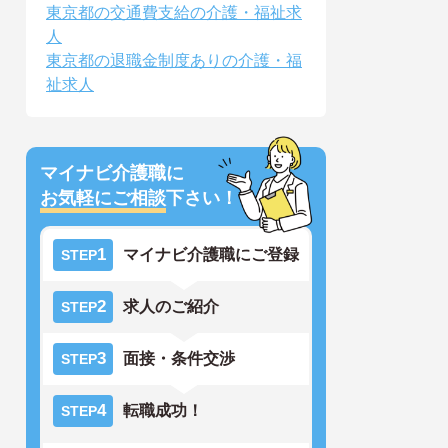
東京都の交通費支給の介護・福祉求
人
東京都の退職金制度ありの介護・福
祉求人
マイナビ介護職に
お気軽にご相談
下さい！
1
マイナビ介護職にご登録
STEP
2
求人のご紹介
STEP
3
面接・条件交渉
STEP
4
転職成功！
STEP