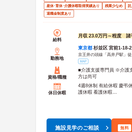
産休･育休･介護休暇取得実績あり
残業少なめ
託
退職金制度あり
月収 23.0万円～程度 
給料
東京都
杉並区 宮前1-18-2
京王井の頭線「高井戸駅」徒
勤務地
MAP
■介護支援専門員 ※介護
方は尚可
資格/職種
4週8休制 有給休暇 慶弔
護休暇 看護休暇
休日休暇
年間休
施設見学のご相談
無料