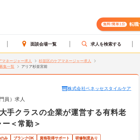
転職
無料!簡単1分
面談会場一覧
求人を検索する
アマネージャー求人
杉並区のケアマネージャー求人
募集一覧
アリア杉並宮前
株式会社ベネッセスタイルケア
門員）求人
最大手クラスの企業が運営する有料老
ャー＜常勤＞
勤のみ
ブランクOK
資格取得サポート
研修制度あり