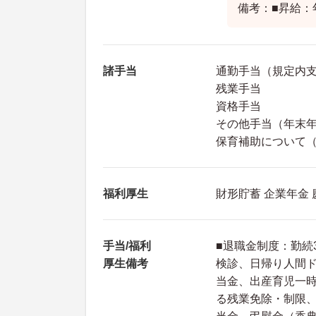
備考：■昇給：
諸手当
通勤手当（規定内
残業手当
資格手当
その他手当（年末
保育補助について（保
福利厚生
財形貯蓄 企業年金
手当/福利
■退職金制度：勤続
厚生備考
検診、日帰り人間ド
当金、出産育児一
る残業免除・制限