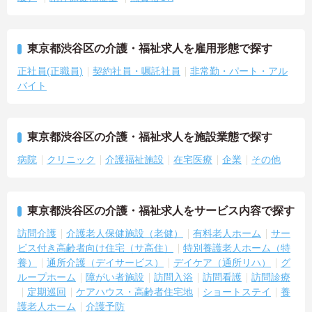
東京都渋谷区の介護・福祉求人を雇用形態で探す
正社員(正職員)
契約社員・嘱託社員
非常勤・パート・アル
バイト
東京都渋谷区の介護・福祉求人を施設業態で探す
病院
クリニック
介護福祉施設
在宅医療
企業
その他
東京都渋谷区の介護・福祉求人をサービス内容で探す
訪問介護
介護老人保健施設（老健）
有料老人ホーム
サー
ビス付き高齢者向け住宅（サ高住）
特別養護老人ホーム（特
養）
通所介護（デイサービス）
デイケア（通所リハ）
グ
ループホーム
障がい者施設
訪問入浴
訪問看護
訪問診療
定期巡回
ケアハウス・高齢者住宅地
ショートステイ
養
護老人ホーム
介護予防