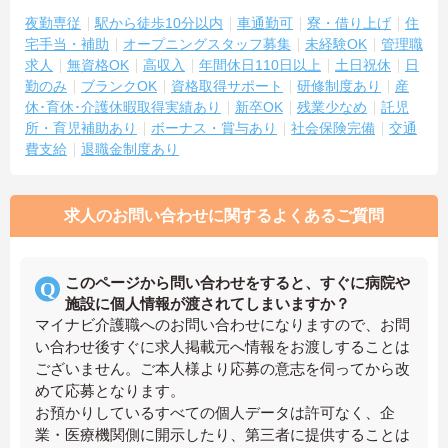
夜勤専従
駅から徒歩10分以内
車通勤可
寮・借り上げ
住
宅手当・補助
オープニングスタッフ募集
未経験OK
管理職
求人
無資格OK
高収入
年間休日110日以上
土日祝休
日
勤のみ
ブランクOK
資格取得サポート
研修制度あり
産
休･育休･介護休暇取得実績あり
新卒OK
残業少なめ
託児
所・育児補助あり
ボーナス・賞与あり
社会保険完備
交通
費支給
退職金制度あり
求人のお問い合わせに関するよくあるご質問
このページから問い合わせをすると、すぐに病院や
施設に個人情報が渡されてしまいますか？
マイナビ介護職へのお問い合わせになりますので、お問
い合わせ後すぐに求人掲載元へ情報をお渡しすることは
ございません。ご本人様より応募の意志を伺ってから改
めて応募となります。
お預かりしているすべての個人データは許可なく、企
業・医療機関側に開示したり、第三者に提供することは