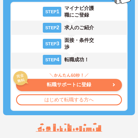
マイナビ介護
1
STEP
職にご登録
2
求人のご紹介
STEP
面接・条件交
3
STEP
渉
4
転職成功！
STEP
転職サポートに登録
はじめて転職する方へ