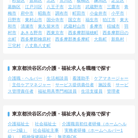
杉並区
豊島区
北区
荒川区
板橋区
練馬区
足立区
葛飾区
江戸川区
八王子市
立川市
武蔵野市
三鷹市
青
梅市
府中市
昭島市
調布市
町田市
小金井市
小平市
日野市
東村山市
国分寺市
国立市
福生市
狛江市
東大
和市
清瀬市
東久留米市
武蔵村山市
多摩市
稲城市
羽
村市
あきる野市
西東京市
西多摩郡瑞穂町
西多摩郡日の
出町
西多摩郡檜原村
西多摩郡奥多摩町
大島町
新島村
三宅村
八丈島八丈町
東京都渋谷区の介護・福祉求人を職種で探す
介護職・ヘルパー
生活相談員
看護助手
ケアマネージャー
主任ケアマネジャー
サービス提供責任者
施設長
サービ
ス管理責任者
福祉用具専門相談員
生活支援員
管理者
東京都渋谷区の介護・福祉求人を資格で探す
介護福祉士
社会福祉士
介護職員初任者研修（ホームヘル
パー2級）
社会福祉主事
実務者研修（ホームヘルパー1
級）
精神保健福祉士
無資格OK