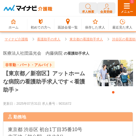
0
1
求人検索
会員登録
メニュー
ホーム
初めての方へ
面談会場一覧
保存した求人
最近見た求人
マイナビ介護職
看護助手の求人
東京都の看護助手求人
渋谷区の看護助
医療法人社団温光会 内藤病院
の看護助手求人
非常勤・パート・アルバイト
【東京都／新宿区】アットホーム
な病院の看護助手求人です＜看護
助手＞
更新日：2025年07月31日 求人番号：9031672
勤務地
東京都
渋谷区 初台1丁目35番10号