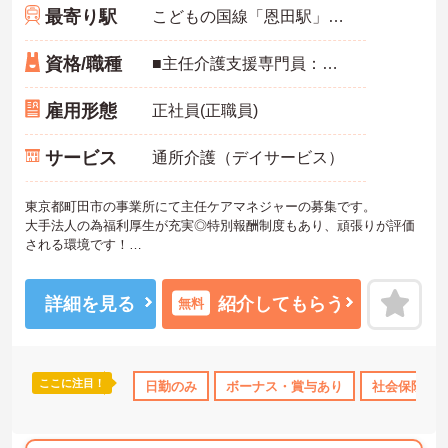
最寄り駅
こどもの国線「恩田駅」バス・車4分
資格/職種
■主任介護支援専門員：必須 ■ケアマネジャー ■経験必須
雇用形態
正社員(正職員)
サービス
通所介護（デイサービス）
東京都町田市の事業所にて主任ケアマネジャーの募集です。
大手法人の為福利厚生が充実◎特別報酬制度もあり、頑張りが評価
される環境です！
リフレッシュ休暇が年間17日とプライベートとの両立も可能です。
ご興味のある方には、面接対策ポイントなどさらに詳細をお話いた
しますので、お気軽にご相談ください。
詳細を見る
紹介してもらう
無料
ここに注目！
日勤のみ
ボーナス・賞与あり
社会保険完