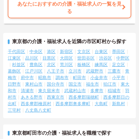
あなたにおすすめの介護・福祉求人の一覧を見
る
東京都の介護・福祉求人を近隣の市区町村から探す
千代田区
中央区
港区
新宿区
文京区
台東区
墨田区
江東区
品川区
目黒区
大田区
世田谷区
渋谷区
中野区
杉並区
豊島区
北区
荒川区
板橋区
練馬区
足立区
葛飾区
江戸川区
八王子市
立川市
武蔵野市
三鷹市
青
梅市
府中市
昭島市
調布市
町田市
小金井市
小平市
日野市
東村山市
国分寺市
国立市
福生市
狛江市
東大
和市
清瀬市
東久留米市
武蔵村山市
多摩市
稲城市
羽
村市
あきる野市
西東京市
西多摩郡瑞穂町
西多摩郡日の
出町
西多摩郡檜原村
西多摩郡奥多摩町
大島町
新島村
三宅村
八丈島八丈町
東京都町田市の介護・福祉求人を職種で探す