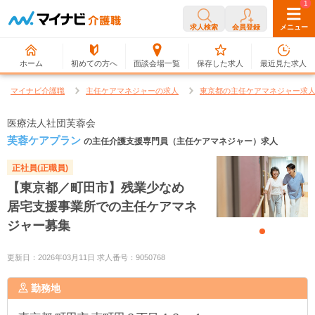
0
1
求人検索
会員登録
メニュー
ホーム
初めての方へ
面談会場一覧
保存した求人
最近見た求人
マイナビ介護職
主任ケアマネジャーの求人
東京都の主任ケアマネジャー求
医療法人社団芙蓉会
芙蓉ケアプラン
の主任介護支援専門員（主任ケアマネジャー）求人
正社員(正職員)
【東京都／町田市】残業少なめ
居宅支援事業所での主任ケアマネ
ジャー募集
更新日：2026年03月11日 求人番号：9050768
勤務地