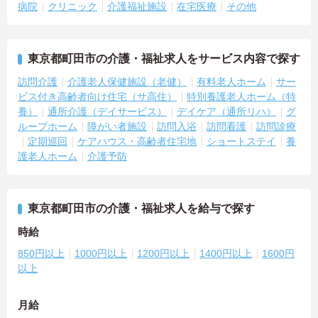
病院
クリニック
介護福祉施設
在宅医療
その他
東京都町田市の介護・福祉求人をサービス内容で探す
訪問介護
介護老人保健施設（老健）
有料老人ホーム
サー
ビス付き高齢者向け住宅（サ高住）
特別養護老人ホーム（特
養）
通所介護（デイサービス）
デイケア（通所リハ）
グ
ループホーム
障がい者施設
訪問入浴
訪問看護
訪問診療
定期巡回
ケアハウス・高齢者住宅地
ショートステイ
養
護老人ホーム
介護予防
東京都町田市の介護・福祉求人を給与で探す
時給
850円以上
1000円以上
1200円以上
1400円以上
1600円
以上
月給