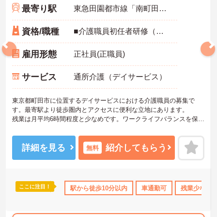
最寄り駅
東急田園都市線「南町田グランベリーパーク駅」徒歩8分
資格/職種
■介護職員初任者研修（ヘルパー2級）以上：必須 ■実務経験：必須 ■普通自動車運転免許（AT限定可）：あれば尚可
雇用形態
正社員(正職員)
サービス
通所介護（デイサービス）
東京都町田市に位置するデイサービスにおける介護職員の募集で
す。最寄駅より徒歩圏内とアクセスに便利な立地にあります。
残業は月平均6時間程度と少なめです。ワークライフバランスを保ち
ながらご勤務いただけます。
ご興味のある方には、面接対策ポイントなど、さらに詳細をご案内
しますのでお気軽にご相談ください！
詳細を見る
紹介してもらう
無料
ここに注目！
なめ
研修制度あり
駅から徒歩10分以内
産休･育休･介護休暇取得実績あり
車通勤可
残業少なめ
ボーナス・