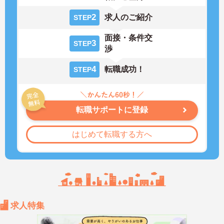
2
求人のご紹介
STEP
面接・条件交
3
STEP
渉
4
転職成功！
STEP
転職サポートに登録
はじめて転職する方へ
求人特集