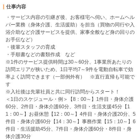
仕事内容
・サービス内容の引継ぎ後、お客様宅へ伺い、ホームヘル
パー業務（身体介護、生活援助）を担当（買物の同行や入
浴介助など介護サービスを提供、家事全般など身の回りの
お手伝など）
・後輩スタッフの育成
・手順書などの書類作成 など
※1件のサービス提供時間は30～60分、1事業所あたりの
訪問エリアが狭いため、1日平均7～9件を電動自転車で効
率よく訪問できます（一部例外有） ※直行直帰も可能で
す
※入社後は先輩社員と共に同行訪問からスタート！
＜1日のスケジュール・例＞【8：00～】1件目・身体介護
60分、2件目・身体介護60分、3件目・生活支援45分【1
1：00～】お昼休憩【12：00～】4件目・身体介護20分、5
件目・身体介護60分【14：30～】事務作業【15：10～】6
件目・生活援助45分、7件目・身体介護60分・8件目・身
体介護30分