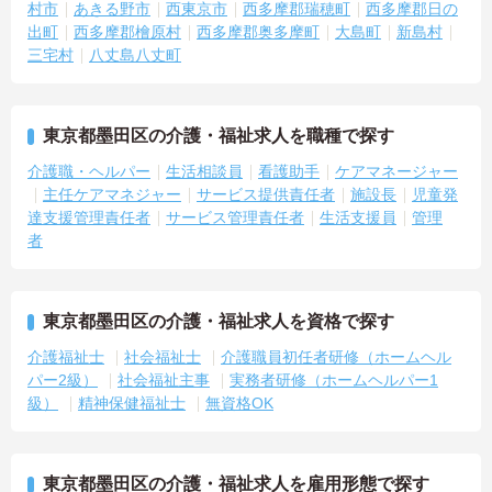
村市
あきる野市
西東京市
西多摩郡瑞穂町
西多摩郡日の
出町
西多摩郡檜原村
西多摩郡奥多摩町
大島町
新島村
三宅村
八丈島八丈町
東京都墨田区の介護・福祉求人を職種で探す
介護職・ヘルパー
生活相談員
看護助手
ケアマネージャー
主任ケアマネジャー
サービス提供責任者
施設長
児童発
達支援管理責任者
サービス管理責任者
生活支援員
管理
者
東京都墨田区の介護・福祉求人を資格で探す
介護福祉士
社会福祉士
介護職員初任者研修（ホームヘル
パー2級）
社会福祉主事
実務者研修（ホームヘルパー1
級）
精神保健福祉士
無資格OK
東京都墨田区の介護・福祉求人を雇用形態で探す