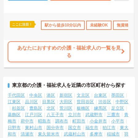
ここに注目！
なめ
住宅手当・補助
駅から徒歩10分以内
日勤のみ
年間休日110日以上
未経験OK
無資格OK
ボーナス
あなたにおすすめの介護・福祉求人の一覧を見
る
東京都の介護・福祉求人を近隣の市区町村から探す
千代田区
中央区
港区
新宿区
文京区
台東区
墨田区
江東区
品川区
目黒区
大田区
世田谷区
渋谷区
中野区
杉並区
豊島区
北区
荒川区
板橋区
練馬区
足立区
葛飾区
江戸川区
八王子市
立川市
武蔵野市
三鷹市
青
梅市
府中市
昭島市
調布市
町田市
小金井市
小平市
日野市
東村山市
国分寺市
国立市
福生市
狛江市
東大
和市
清瀬市
東久留米市
武蔵村山市
多摩市
稲城市
羽