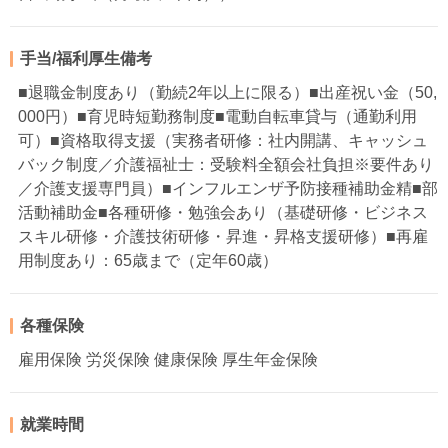
手当/福利厚生備考
■退職金制度あり（勤続2年以上に限る）■出産祝い金（50,
000円）■育児時短勤務制度■電動自転車貸与（通勤利用
可）■資格取得支援（実務者研修：社内開講、キャッシュ
バック制度／介護福祉士：受験料全額会社負担※要件あり
／介護支援専門員）■インフルエンザ予防接種補助金精■部
活動補助金■各種研修・勉強会あり（基礎研修・ビジネス
スキル研修・介護技術研修・昇進・昇格支援研修）■再雇
用制度あり：65歳まで（定年60歳）
各種保険
雇用保険 労災保険 健康保険 厚生年金保険
就業時間