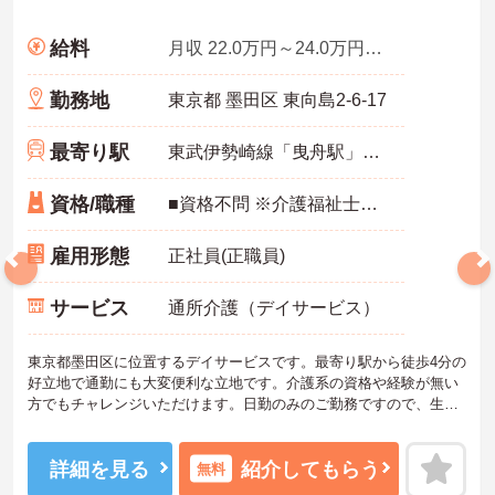
給料
月収 22.0万円～24.0万円程度
勤務地
東京都 墨田区 東向島2-6-17
最寄り駅
東武伊勢崎線「曳舟駅」徒歩1分
資格/職種
■資格不問 ※介護福祉士・普通自動車運転免許（AT限定可）あれば尚可 ※未経験可
雇用形態
正社員(正職員)
サービス
通所介護（デイサービス）
東京都墨田区に位置するデイサービスです。最寄り駅から徒歩4分の
好立地で通勤にも大変便利な立地です。介護系の資格や経験が無い
方でもチャレンジいただけます。日勤のみのご勤務ですので、生活
リズムを整えやすく無理なくご勤務いただけます♪ご興味のある方に
は、面接対策ポイントなど、さらに詳細をお話しいたしますのでお
気軽にご相談ください！
詳細を見る
紹介してもらう
無料