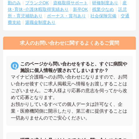
勤のみ
ブランクOK
資格取得サポート
研修制度あり
産
休･育休･介護休暇取得実績あり
新卒OK
残業少なめ
託児
所・育児補助あり
ボーナス・賞与あり
社会保険完備
交通
費支給
退職金制度あり
求人のお問い合わせに関するよくあるご質問
このページから問い合わせをすると、すぐに病院や
施設に個人情報が渡されてしまいますか？
マイナビ介護職へのお問い合わせになりますので、お問
い合わせ後すぐに求人掲載元へ情報をお渡しすることは
ございません。ご本人様より応募の意志を伺ってから改
めて応募となります。
お預かりしているすべての個人データは許可なく、企
業・医療機関側に開示したり、第三者に提供することは
一切ありませんのでご安心ください。