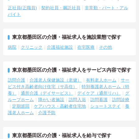
正社員(正職員)
契約社員・嘱託社員
非常勤・パート・アル
バイト
東京都墨田区の介護・福祉求人を施設業態で探す
病院
クリニック
介護福祉施設
在宅医療
その他
東京都墨田区の介護・福祉求人をサービス内容で探す
訪問介護
介護老人保健施設（老健）
有料老人ホーム
サー
ビス付き高齢者向け住宅（サ高住）
特別養護老人ホーム（特
養）
通所介護（デイサービス）
デイケア（通所リハ）
グ
ループホーム
障がい者施設
訪問入浴
訪問看護
訪問診療
定期巡回
ケアハウス・高齢者住宅地
ショートステイ
養
護老人ホーム
介護予防
東京都墨田区の介護・福祉求人を給与で探す