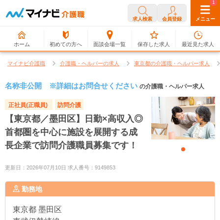
0
1
求人検索
会員登録
メニュー
ホーム
初めての方へ
面談会場一覧
保存した求人
最近見た求人
マイナビ介護職
介護職・ヘルパーの求人
東京都の介護職・ヘルパー求人
名称非公開 ※詳細はお問合せください
の介護職・ヘルパー求人
正社員(正職員)
訪問介護
【東京都／墨田区】日勤×高収入◎
首都圏を中心に施設を展開する成
長企業で訪問介護職員募集です！
更新日：2026年07月10日 求人番号：9149853
勤務地
東京都
墨田区