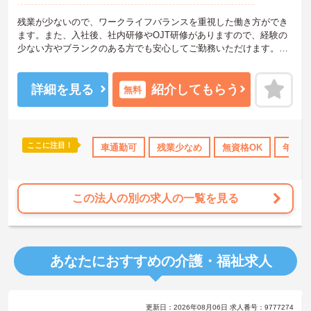
残業が少ないので、ワークライフバランスを重視した働き方ができ
ます。また、入社後、社内研修やOJT研修がありますので、経験の
少ない方やブランクのある方でも安心してご勤務いただけます。ご
興味ある方には、面接のポイントなど、さらに詳細をお話致します
のでお気軽にご相談ください。
詳細を見る
紹介してもらう
無料
ここに注目！
研修制度あり
産休･育休･介護休暇取得実績あり
車通勤可
残業少なめ
無資格OK
社会保険完備
年間休
この法人の別の求人の一覧を見る
あなたにおすすめの介護・福祉求人
更新日：2026年08月06日 求人番号：9777274