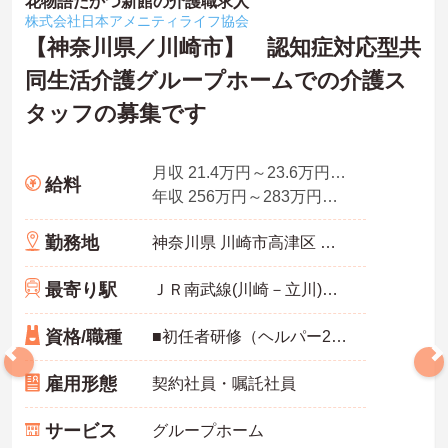
花物語たかつ新館の介護職求人
株式会社日本アメニティライフ協会
【神奈川県／川崎市】 認知症対応型共
同生活介護グループホームでの介護ス
タッフの募集です
月収 21.4万円～23.6万円夜勤手当4回分込
給料
年収 256万円～283万円程度
勤務地
神奈川県 川崎市高津区 宇奈根637-6
最寄り駅
ＪＲ南武線(川崎－立川)「久地駅」徒歩12分
資格/職種
■初任者研修（ヘルパー2級）、実務者研修（ヘルパー1級）、介護福祉士免許 ■介護経験半年以上
雇用形態
契約社員・嘱託社員
サービス
グループホーム