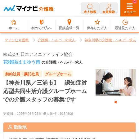
0
1
求人検索
会員登録
メニュー
ホーム
初めての方へ
面談会場一覧
保存した求人
最近見た求人
マイナビ介護職
介護職・ヘルパーの求人
神奈川県の介護職・ヘルパー求人
株式会社日本アメニティライフ協会
花物語はまゆう南
の介護職・ヘルパー求人
契約社員・嘱託社員
グループホーム
【神奈川県／三浦市】 認知症対
応型共同生活介護グループホーム
での介護スタッフの募集です
更新日：2026年03月26日 求人番号：9154506
勤務地