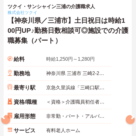
ツクイ・サンシャイン三浦の介護職求人
株式会社ツクイ
【神奈川県／三浦市】土日祝日は時給1
00円UP♪勤務日数相談可◎施設での介護
職募集（パート）
給料
時給1,250円～1,280円
勤務地
神奈川県 三浦市 三崎2-21-14
最寄り駅
京急久里浜線「三崎口駅」バス・車15分
資格/職種
＜資格＞介護職員初任者研修(旧ヘルパー2級)以上 必須 ＜経験＞不問
雇用形態
非常勤・パート・アルバイト
サービス
有料老人ホーム