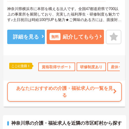
神奈川県横浜市に本部を構える法人です。全国47都道府県で700以
上の事業所を展開しており、充実した福利厚生・研修制度も魅力で
す♪土日祝日は時給100円UPも魅力★ご興味のある方には、面接対策
ポイントなど、さらに詳細をお話しいたしますのでお気軽にご相談
ください！
詳細を見る
紹介してもらう
無料
ここに注目！
研修制度あり
産休･育休･介護休暇取得実績あり
資格取得サポート
研修制度あり
社会保険完備
産休･育休
あなたにおすすめの介護・福祉求人の一覧を見
る
神奈川県の介護・福祉求人を近隣の市区町村から探す