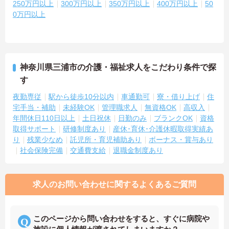
250万円以上
300万円以上
350万円以上
400万円以上
50
0万円以上
神奈川県三浦市の介護・福祉求人をこだわり条件で探
す
夜勤専従
駅から徒歩10分以内
車通勤可
寮・借り上げ
住
宅手当・補助
未経験OK
管理職求人
無資格OK
高収入
年間休日110日以上
土日祝休
日勤のみ
ブランクOK
資格
取得サポート
研修制度あり
産休･育休･介護休暇取得実績あ
り
残業少なめ
託児所・育児補助あり
ボーナス・賞与あり
社会保険完備
交通費支給
退職金制度あり
求人のお問い合わせに関するよくあるご質問
このページから問い合わせをすると、すぐに病院や