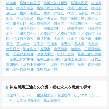
横浜市
横浜市鶴見区
横浜市神奈川区
横浜市西区
横浜市
中区
横浜市南区
横浜市保土ケ谷区
横浜市磯子区
横浜市
金沢区
横浜市港北区
横浜市戸塚区
横浜市港南区
横浜市
旭区
横浜市緑区
横浜市瀬谷区
横浜市栄区
横浜市泉区
横浜市青葉区
横浜市都筑区
川崎市
川崎市川崎区
川崎市
幸区
川崎市中原区
川崎市高津区
川崎市多摩区
川崎市宮
前区
川崎市麻生区
相模原市
相模原市緑区
相模原市中央
区
相模原市南区
横須賀市
平塚市
鎌倉市
藤沢市
小田
原市
茅ヶ崎市
逗子市
三浦市
秦野市
厚木市
大和市
伊勢原市
海老名市
座間市
南足柄市
綾瀬市
三浦郡葉山
町
高座郡寒川町
中郡大磯町
中郡二宮町
足柄上郡中井町
足柄上郡大井町
足柄上郡松田町
足柄上郡山北町
足柄上
郡開成町
足柄下郡箱根町
足柄下郡真鶴町
足柄下郡湯河原
町
愛甲郡愛川町
愛甲郡清川村
神奈川県三浦市の介護・福祉求人を職種で探す
介護職・ヘルパー
生活相談員
看護助手
ケアマネージャー
サービス管理責任者
生活支援員