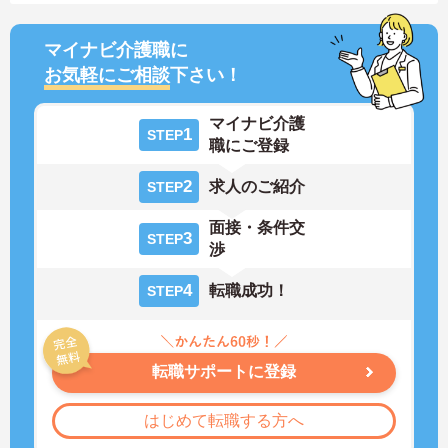
マイナビ介護職に
お気軽にご相談
下さい！
マイナビ介護
1
STEP
職にご登録
2
求人のご紹介
STEP
面接・条件交
3
STEP
渉
4
転職成功！
STEP
転職サポートに登録
はじめて転職する方へ