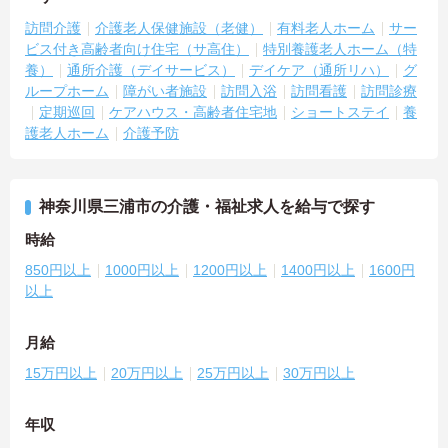
訪問介護
介護老人保健施設（老健）
有料老人ホーム
サー
ビス付き高齢者向け住宅（サ高住）
特別養護老人ホーム（特
養）
通所介護（デイサービス）
デイケア（通所リハ）
グ
ループホーム
障がい者施設
訪問入浴
訪問看護
訪問診療
定期巡回
ケアハウス・高齢者住宅地
ショートステイ
養
護老人ホーム
介護予防
神奈川県三浦市の介護・福祉求人を給与で探す
時給
850円以上
1000円以上
1200円以上
1400円以上
1600円
以上
月給
15万円以上
20万円以上
25万円以上
30万円以上
年収