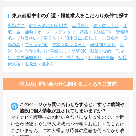
東京都府中市の介護・福祉求人をこだわり条件で探す
夜勤専従
駅から徒歩10分以内
車通勤可
寮・借り上げ
住
宅手当・補助
オープニングスタッフ募集
未経験OK
管理職
求人
無資格OK
高収入
年間休日110日以上
土日祝休
日
勤のみ
ブランクOK
資格取得サポート
研修制度あり
産
休･育休･介護休暇取得実績あり
新卒OK
残業少なめ
託児
所・育児補助あり
ボーナス・賞与あり
社会保険完備
交通
費支給
退職金制度あり
求人のお問い合わせに関するよくあるご質問
このページから問い合わせをすると、すぐに病院や
施設に個人情報が渡されてしまいますか？
マイナビ介護職へのお問い合わせになりますので、お問
い合わせ後すぐに求人掲載元へ情報をお渡しすることは
ございません。ご本人様より応募の意志を伺ってから改