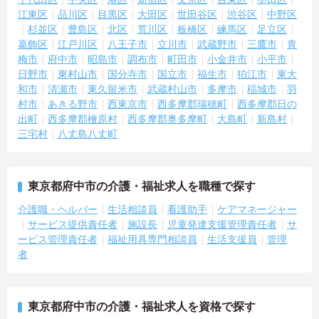
江東区
品川区
目黒区
大田区
世田谷区
渋谷区
中野区
杉並区
豊島区
北区
荒川区
板橋区
練馬区
足立区
葛飾区
江戸川区
八王子市
立川市
武蔵野市
三鷹市
青
梅市
府中市
昭島市
調布市
町田市
小金井市
小平市
日野市
東村山市
国分寺市
国立市
福生市
狛江市
東大
和市
清瀬市
東久留米市
武蔵村山市
多摩市
稲城市
羽
村市
あきる野市
西東京市
西多摩郡瑞穂町
西多摩郡日の
出町
西多摩郡檜原村
西多摩郡奥多摩町
大島町
新島村
三宅村
八丈島八丈町
東京都府中市の介護・福祉求人を職種で探す
介護職・ヘルパー
生活相談員
看護助手
ケアマネージャー
サービス提供責任者
施設長
児童発達支援管理責任者
サ
ービス管理責任者
福祉用具専門相談員
生活支援員
管理
者
東京都府中市の介護・福祉求人を資格で探す