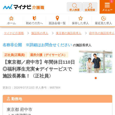
0
1
求人検索
会員登録
メニュー
ホーム
初めての方へ
面談会場一覧
保存した求人
最近見た求人
マイナビ介護職
施設長の求人
東京都の施設長求人
府中市の施設長求人
名称非公開 ※詳細はお問合せください
の施設長求人
正社員(正職員)
通所介護（デイサービス）
【東京都／府中市】年間休日110日
◎福利厚生充実★デイサービスで
施設長募集！〈正社員〉
更新日：2026年07月10日 求人番号：9687904
勤務地
東京都
府中市