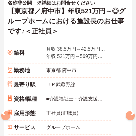
名称非公開 ※詳細はお問合せください
【東京都／府中市】年収521万円～◎グ
ループホームにおける施設長のお仕事
です♪＜正社員＞
月収 38.5万円～42.5万円程度
給料
年収 521万円～569万円程度 ※想定年収
勤務地
東京都 府中市
最寄り駅
ＪＲ武蔵野線
資格/職種
■介護福祉士・介護支援専門員：いずれか ■実務経験：必須（認知症ケア含む介護実務経験：3年以上）
雇用形態
正社員(正職員)
サービス
グループホーム