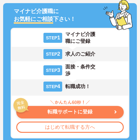
マイナビ介護職に
お気軽にご相談
下さい！
マイナビ介護
1
STEP
職にご登録
2
求人のご紹介
STEP
面接・条件交
3
STEP
渉
4
転職成功！
STEP
転職サポートに登録
はじめて転職する方へ