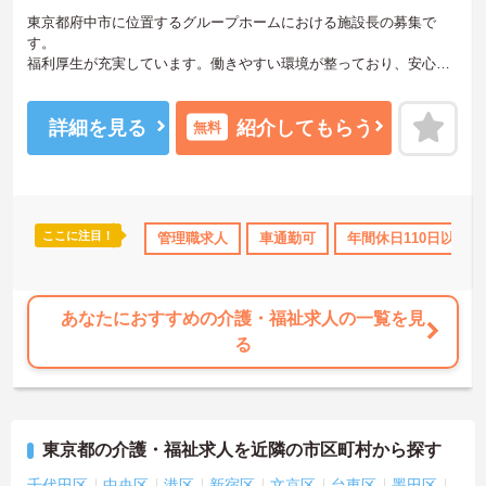
東京都府中市に位置するグループホームにおける施設長の募集で
す。
福利厚生が充実しています。働きやすい環境が整っており、安心し
て長くご勤務いただけます。また、昇給・賞与制度があり、頑張り
がきちんと評価される職場です。
ご興味のある方には、面接対策ポイントなど、さらに詳細をご案内
詳細を見る
紹介してもらう
無料
しますのでお気軽にご相談ください！
ここに注目！
のみ
社会保険完備
管理職求人
交通費支給
車通勤可
退職金制度あり
年間休日110日以上
あなたにおすすめの介護・福祉求人の一覧を見
る
東京都の介護・福祉求人を近隣の市区町村から探す
千代田区
中央区
港区
新宿区
文京区
台東区
墨田区