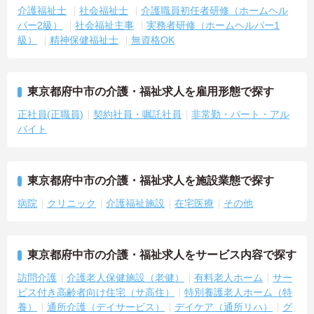
介護福祉士
社会福祉士
介護職員初任者研修（ホームヘル
パー2級）
社会福祉主事
実務者研修（ホームヘルパー1
級）
精神保健福祉士
無資格OK
東京都府中市の介護・福祉求人を雇用形態で探す
正社員(正職員)
契約社員・嘱託社員
非常勤・パート・アル
バイト
東京都府中市の介護・福祉求人を施設業態で探す
病院
クリニック
介護福祉施設
在宅医療
その他
東京都府中市の介護・福祉求人をサービス内容で探す
訪問介護
介護老人保健施設（老健）
有料老人ホーム
サー
ビス付き高齢者向け住宅（サ高住）
特別養護老人ホーム（特
養）
通所介護（デイサービス）
デイケア（通所リハ）
グ