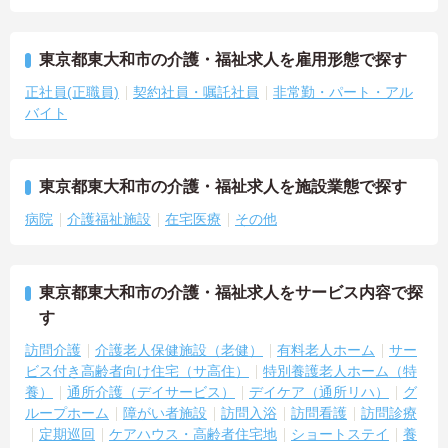
東京都東大和市の介護・福祉求人を雇用形態で探す
正社員(正職員)
契約社員・嘱託社員
非常勤・パート・アル
バイト
東京都東大和市の介護・福祉求人を施設業態で探す
病院
介護福祉施設
在宅医療
その他
東京都東大和市の介護・福祉求人をサービス内容で探
す
訪問介護
介護老人保健施設（老健）
有料老人ホーム
サー
ビス付き高齢者向け住宅（サ高住）
特別養護老人ホーム（特
養）
通所介護（デイサービス）
デイケア（通所リハ）
グ
ループホーム
障がい者施設
訪問入浴
訪問看護
訪問診療
定期巡回
ケアハウス・高齢者住宅地
ショートステイ
養