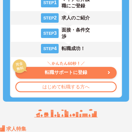
1
STEP
職にご登録
2
求人のご紹介
STEP
面接・条件交
3
STEP
渉
4
転職成功！
STEP
転職サポートに登録
はじめて転職する方へ
求人特集