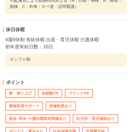
※配属先により勤務時間異なる（A：日勤・病棟、B：夜勤・
病棟、C：外来・オペ室・訪問看護）
休日休暇
4週8休制 有給休暇 出産・育児休暇 介護休暇
初年度有給日数：10日
※シフト制
ポイント
寮・借り上げ
未経験OK
ブランクOK
資格取得サポート
研修制度あり
産休･育休･介護休暇取得実績あり
託児所・育児補助あり
ボーナス・賞与あり
社会保険完備
交通費支給