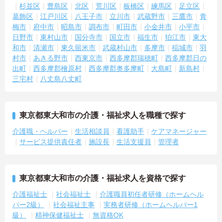
杉並区
豊島区
北区
荒川区
板橋区
練馬区
足立区
葛飾区
江戸川区
八王子市
立川市
武蔵野市
三鷹市
青
梅市
府中市
昭島市
調布市
町田市
小金井市
小平市
日野市
東村山市
国分寺市
国立市
福生市
狛江市
東大
和市
清瀬市
東久留米市
武蔵村山市
多摩市
稲城市
羽
村市
あきる野市
西東京市
西多摩郡瑞穂町
西多摩郡日の
出町
西多摩郡檜原村
西多摩郡奥多摩町
大島町
新島村
三宅村
八丈島八丈町
東京都東大和市の介護・福祉求人を職種で探す
介護職・ヘルパー
生活相談員
看護助手
ケアマネージャー
サービス提供責任者
施設長
生活支援員
管理者
東京都東大和市の介護・福祉求人を資格で探す
介護福祉士
社会福祉士
介護職員初任者研修（ホームヘル
パー2級）
社会福祉主事
実務者研修（ホームヘルパー1
級）
精神保健福祉士
無資格OK