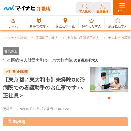
0
1
求人検索
会員登録
メニュー
ホーム
初めての方へ
面談会場一覧
保存した求人
最近見た求人
マイナビ介護職
看護助手の求人
東京都の看護助手求人
東大和市の看護
募集停止
社会医療法人財団大和会 東大和病院
の看護助手求人
正社員(正職員)
【東京都／東大和市】未経験OK◎
病院での看護助手のお仕事です♪＜
正社員＞
更新日：2026年01月19日 求人番号：9689020
勤務地