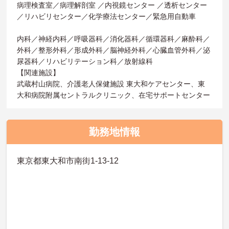
病理検査室／病理解剖室 ／内視鏡センター ／透析センター
／リハビリセンター／化学療法センター／緊急用自動車
内科／神経内科／呼吸器科／消化器科／循環器科／麻酔科／
外科／整形外科／形成外科／脳神経外科／心臓血管外科／泌
尿器科／リハビリテーション科／放射線科
【関連施設】
武蔵村山病院、介護老人保健施設 東大和ケアセンター、東
大和病院附属セントラルクリニック、在宅サポートセンター
勤務地情報
東京都東大和市南街1-13-12