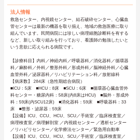
法人情報
救急センター、内視鏡センター、結石破砕センター、心臓血
管センターは最新の機器を取り揃え、地域の救急医療に取り
組んでいます。民間病院には珍しい病理細胞診断科を有する
など、新しい取り組みを行っており、看護師の勉強したいと
いう意欲に応えられる病院です。
【診療科目】内科／神経内科／呼吸器科／消化器科／循環器
科／麻酔科／外科／整形外科／形成外科／脳神経外科／心臓
血管外科／泌尿器科／リハビリテーション科／放射線科
【病床数】 284床（急性期総合病院）
■ICU：5床 ■HCU：8床 ■SCU：6床 ■循環器心臓血管外
科センター・糖尿内科：58床(内8床はHCU) ■脳外・形成外
科：59床(内SCU12床) ■消化器科：59床 ■呼吸器科：33
床 ■整形・泌尿器：59床
【設備】ICU、CCU、HCU、SCU／手術室 ／臨床検査室／
病理検査室／病理解剖室 ／内視鏡センター ／透析センター
／リハビリセンター／化学療法センター／緊急用自動車
【設備】ICU、CCU、HCU、SCU／手術室 ／臨床検査室／