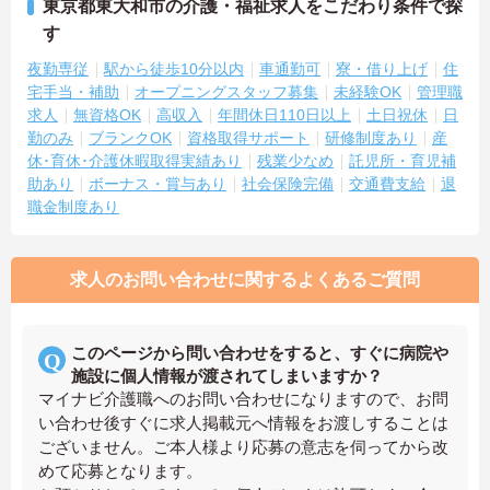
東京都東大和市の介護・福祉求人をこだわり条件で探
す
夜勤専従
駅から徒歩10分以内
車通勤可
寮・借り上げ
住
宅手当・補助
オープニングスタッフ募集
未経験OK
管理職
求人
無資格OK
高収入
年間休日110日以上
土日祝休
日
勤のみ
ブランクOK
資格取得サポート
研修制度あり
産
休･育休･介護休暇取得実績あり
残業少なめ
託児所・育児補
助あり
ボーナス・賞与あり
社会保険完備
交通費支給
退
職金制度あり
求人のお問い合わせに関するよくあるご質問
このページから問い合わせをすると、すぐに病院や
施設に個人情報が渡されてしまいますか？
マイナビ介護職へのお問い合わせになりますので、お問
い合わせ後すぐに求人掲載元へ情報をお渡しすることは
ございません。ご本人様より応募の意志を伺ってから改
めて応募となります。