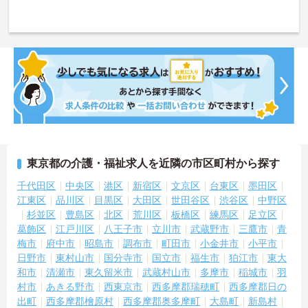
東京都の介護・福祉求人を近隣の市区町村から探す
千代田区
中央区
港区
新宿区
文京区
台東区
墨田区
江東区
品川区
目黒区
大田区
世田谷区
渋谷区
中野区
杉並区
豊島区
北区
荒川区
板橋区
練馬区
足立区
葛飾区
江戸川区
八王子市
立川市
武蔵野市
三鷹市
青
梅市
府中市
昭島市
調布市
町田市
小金井市
小平市
日野市
東村山市
国分寺市
国立市
福生市
狛江市
東大
和市
清瀬市
東久留米市
武蔵村山市
多摩市
稲城市
羽
村市
あきる野市
西東京市
西多摩郡瑞穂町
西多摩郡日の
出町
西多摩郡檜原村
西多摩郡奥多摩町
大島町
新島村