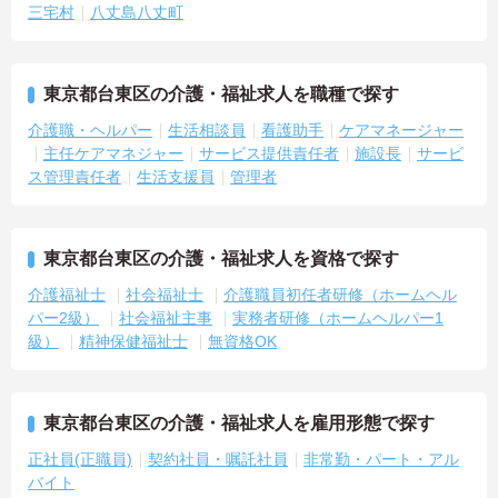
三宅村
八丈島八丈町
東京都台東区の介護・福祉求人を職種で探す
介護職・ヘルパー
生活相談員
看護助手
ケアマネージャー
主任ケアマネジャー
サービス提供責任者
施設長
サービ
ス管理責任者
生活支援員
管理者
東京都台東区の介護・福祉求人を資格で探す
介護福祉士
社会福祉士
介護職員初任者研修（ホームヘル
パー2級）
社会福祉主事
実務者研修（ホームヘルパー1
級）
精神保健福祉士
無資格OK
東京都台東区の介護・福祉求人を雇用形態で探す
正社員(正職員)
契約社員・嘱託社員
非常勤・パート・アル
バイト