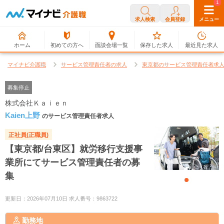
0
1
求人検索
会員登録
メニュー
ホーム
初めての方へ
面談会場一覧
保存した求人
最近見た求人
マイナビ介護職
サービス管理責任者の求人
東京都のサービス管理責任者求
募集停止
株式会社Ｋａｉｅｎ
Kaien上野
のサービス管理責任者求人
正社員(正職員)
【東京都/台東区】就労移行支援事
業所にてサービス管理責任者の募
集
更新日：2026年07月10日 求人番号：9863722
勤務地