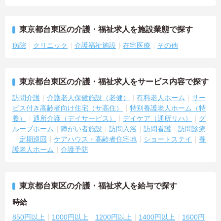
東京都台東区の介護・福祉求人を施設業態で探す
病院
クリニック
介護福祉施設
在宅医療
その他
東京都台東区の介護・福祉求人をサービス内容で探す
訪問介護
介護老人保健施設（老健）
有料老人ホーム
サー
ビス付き高齢者向け住宅（サ高住）
特別養護老人ホーム（特
養）
通所介護（デイサービス）
デイケア（通所リハ）
グ
ループホーム
障がい者施設
訪問入浴
訪問看護
訪問診療
定期巡回
ケアハウス・高齢者住宅地
ショートステイ
養
護老人ホーム
介護予防
東京都台東区の介護・福祉求人を給与で探す
時給
850円以上
1000円以上
1200円以上
1400円以上
1600円