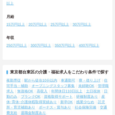
以上
月給
15万円以上
20万円以上
25万円以上
30万円以上
年収
250万円以上
300万円以上
350万円以上
400万円以上
東京都台東区の介護・福祉求人をこだわり条件で探す
夜勤専従
駅から徒歩10分以内
車通勤可
寮・借り上げ
住
宅手当・補助
オープニングスタッフ募集
未経験OK
管理職
求人
無資格OK
高収入
年間休日110日以上
土日祝休
日
勤のみ
ブランクOK
資格取得サポート
研修制度あり
産
休･育休･介護休暇取得実績あり
新卒OK
残業少なめ
託児
所・育児補助あり
ボーナス・賞与あり
社会保険完備
交通
費支給
退職金制度あり