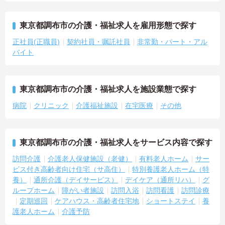
東京都調布市の介護・福祉求人を雇用形態で探す
正社員(正職員)
契約社員・嘱託社員
非常勤・パート・アル
バイト
東京都調布市の介護・福祉求人を施設業態で探す
病院
クリニック
介護福祉施設
在宅医療
その他
東京都調布市の介護・福祉求人をサービス内容で探す
訪問介護
介護老人保健施設（老健）
有料老人ホーム
サー
ビス付き高齢者向け住宅（サ高住）
特別養護老人ホーム（特
養）
通所介護（デイサービス）
デイケア（通所リハ）
グ
ループホーム
障がい者施設
訪問入浴
訪問看護
訪問診療
定期巡回
ケアハウス・高齢者住宅地
ショートステイ
養
護老人ホーム
介護予防