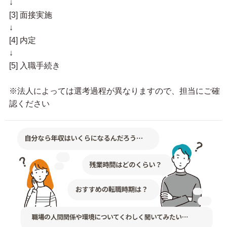
↓
[3] 面接実施
↓
[4] 内定
↓
[5] 入職手続き
※法人によっては選考過程が異なりますので、担当にご確
認ください