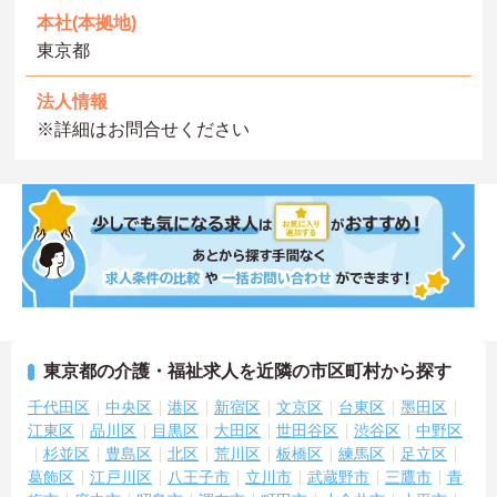
本社(本拠地)
東京都
法人情報
※詳細はお問合せください
東京都の介護・福祉求人を近隣の市区町村から探す
千代田区
中央区
港区
新宿区
文京区
台東区
墨田区
江東区
品川区
目黒区
大田区
世田谷区
渋谷区
中野区
杉並区
豊島区
北区
荒川区
板橋区
練馬区
足立区
葛飾区
江戸川区
八王子市
立川市
武蔵野市
三鷹市
青