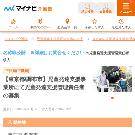
0
1
求人検索
会員登録
メニュー
ホーム
初めての方へ
面談会場一覧
保存した求人
最近見た求人
マイナビ介護職
児童発達支援管理責任者の求人
東京都の児童発達支援管理
名称非公開 ※詳細はお問合せください
の児童発達支援管理責任者
求人
正社員(正職員)
【東京都/調布市】児童発達支援事
業所にて児童発達支援管理責任者
の募集
更新日：2025年05月07日 求人番号：9878762
勤務地
東京都
調布市