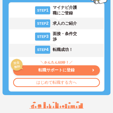
マイナビ介護
1
STEP
職にご登録
2
求人のご紹介
STEP
面接・条件交
3
STEP
渉
4
転職成功！
STEP
転職サポートに登録
はじめて転職する方へ