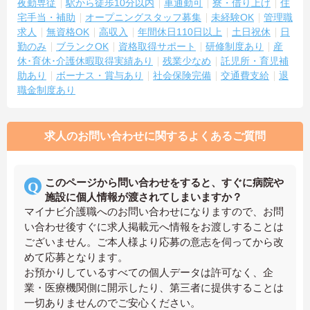
夜勤専従
駅から徒歩10分以内
車通勤可
寮・借り上げ
住
宅手当・補助
オープニングスタッフ募集
未経験OK
管理職
求人
無資格OK
高収入
年間休日110日以上
土日祝休
日
勤のみ
ブランクOK
資格取得サポート
研修制度あり
産
休･育休･介護休暇取得実績あり
残業少なめ
託児所・育児補
助あり
ボーナス・賞与あり
社会保険完備
交通費支給
退
職金制度あり
求人のお問い合わせに関するよくあるご質問
このページから問い合わせをすると、すぐに病院や
施設に個人情報が渡されてしまいますか？
マイナビ介護職へのお問い合わせになりますので、お問
い合わせ後すぐに求人掲載元へ情報をお渡しすることは
ございません。ご本人様より応募の意志を伺ってから改
めて応募となります。
お預かりしているすべての個人データは許可なく、企
業・医療機関側に開示したり、第三者に提供することは
一切ありませんのでご安心ください。