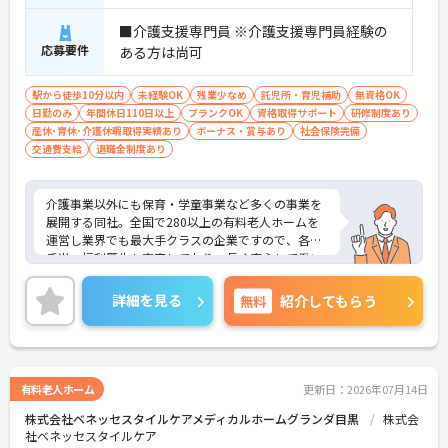
■介護支援専門員 ※介護支援専門員経験の
応募要件
ある方は尚可
駅から徒歩10分以内
未経験OK
残業少なめ
託児所・育児補助
無資格OK
日勤のみ
年間休日110日以上
ブランクOK
資格取得サポート
研修制度あり
産休･育休･介護休暇取得実績あり
ボーナス・賞与あり
社会保険完備
交通費支給
退職金制度あり
介護事業以外にも保育・学童事業など多くの事業を
展開する同社。全国で280以上の有料老人ホームを
運営し業界でも最大手クラスの企業ですので、各種
手当、福利厚生も充実しており、長く安心して働い
ていただける環境です。ご興味ある方には、面接対
策ポイントなど、さらに詳細をお話しいたしますの
詳細を見る
無料
紹介してもらう
でお気軽にご相談ください。
有料老人ホーム
更新日：2026年07月14日
株式会社ベネッセスタイルケアメディカルホームグランダ目黒
株式会
社ベネッセスタイルケア