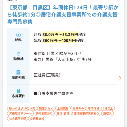
【東京都／目黒区】年間休日124日！最寄り駅か
ら徒歩約1分◎居宅介護支援事業所での介護支援
専門員募集
月収
30.0万円～33.3万円
程度
給料
年収
360万円～400万円
程度
東京都 目黒区 緑が丘3-1-7
勤務地
東急目黒線「大岡山駅」徒歩7分
正社員(正職員)
雇用形態
■介護支援専門員免許
応募要件
駅から徒歩10分以内
残業少なめ
土日祝休
日勤のみ
年間休日110日以上
資格取得サポート
研修制度あり
産休･育休･介護休暇取得実績あり
高収入
社会保険完備
交通費支給