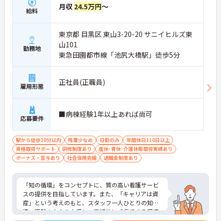
月収
24.5万円
～
給料
東京都 目黒区 東山3-20-20 サニイヒルズ東
山101
勤務地
東急田園都市線「池尻大橋駅」徒歩5分
正社員(正職員)
雇用形態
■病棟経験1年以上あれば尚可
応募要件
駅から徒歩10分以内
残業少なめ
日勤のみ
年間休日110日以上
資格取得サポート
研修制度あり
産休･育休･介護休暇取得実績あり
ボーナス・賞与あり
社会保険完備
退職金制度あり
「知の循環」をコンセプトに、質の高い看護サービ
スの提供を目指しています。また、「キャリアは資
産」という考えのもと、スタッフ一人ひとりの知
識・経験の向上を支援し、継続的に成長できる環境
づくりに力を入れています。神経難病ケア、小児ケ