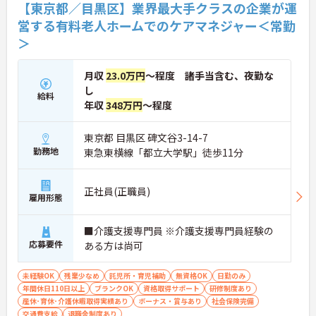
【東京都／目黒区】業界最大手クラスの企業が運
営する有料老人ホームでのケアマネジャー＜常勤
＞
月収
23.0万円
～程度 諸手当含む、夜勤な
し
給料
年収
348万円
～程度
東京都 目黒区 碑文谷3-14-7
勤務地
東急東横線「都立大学駅」徒歩11分
正社員(正職員)
雇用形態
■介護支援専門員 ※介護支援専門員経験の
応募要件
ある方は尚可
未経験OK
残業少なめ
託児所・育児補助
無資格OK
日勤のみ
年間休日110日以上
ブランクOK
資格取得サポート
研修制度あり
産休･育休･介護休暇取得実績あり
ボーナス・賞与あり
社会保険完備
交通費支給
退職金制度あり