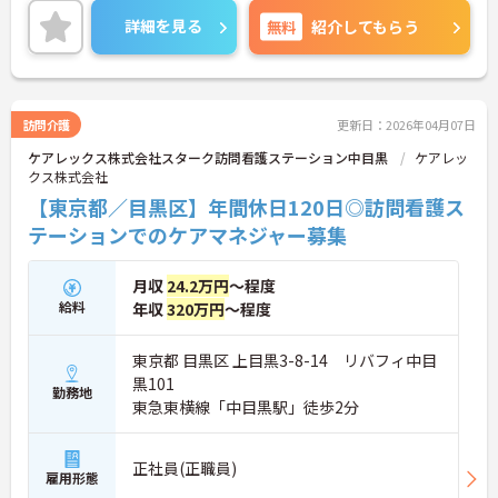
に詳細をお話しいたしますので、お気軽にご相談く
詳細を見る
無料
紹介してもらう
ださい。
訪問介護
更新日：2026年04月07日
ケアレックス株式会社スターク訪問看護ステーション中目黒
ケアレッ
クス株式会社
【東京都／目黒区】年間休日120日◎訪問看護ス
テーションでのケアマネジャー募集
月収
24.2万円
～程度
給料
年収
320万円
～程度
東京都 目黒区 上目黒3-8-14 リバフィ中目
黒101
勤務地
東急東横線「中目黒駅」徒歩2分
正社員(正職員)
雇用形態