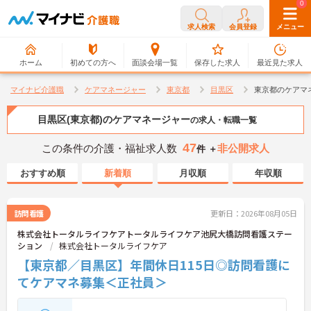
0
0
求人検索
会員登録
メニュー
ホーム
初めての方へ
面談会場一覧
保存した求人
最近見た求人
マイナビ介護職
ケアマネージャー
東京都
目黒区
東京都のケアマ
目黒区(東京都)のケアマネージャー
の求人・転職一覧
47
この条件の介護・福祉求人数
非公開求人
件 ＋
おすすめ順
新着順
月収順
年収順
訪問看護
更新日：2026年08月05日
株式会社トータルライフケアトータルライフケア池尻大橋訪問看護ステー
ション
株式会社トータルライフケア
【東京都／目黒区】年間休日115日◎訪問看護に
てケアマネ募集＜正社員＞