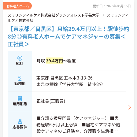
用意しておりますので、ご自身の知識や能力に合わ
有料老人ホーム
更新日：2026年05月15日
せてキャリアアップができます！
スミリンフィルケア株式会社グランフォレスト学芸大学
スミリンフィ
また、資格取得支援制度、自己啓発支援制度など、
ルケア株式会社
キャリアプランの実現をサポートする制度もあるの
が魅力的で、人気のある求人です。
【東京都／目黒区】月給29.4万円以上！駅徒歩約
年間休日110日以上ございます！お休み多めなの
8分◎有料老人ホームでケアマネジャーの募集＜
で、プライベートの時間もしっかり確保できますよ
正社員＞
♪
ご興味ある方には、面接対策ポイントなど、さらに
詳細をお話しいたしますのでお気軽にご相談くださ
い！
月収
29.4万円
～程度
給料
東京都 目黒区 五本木3-13-26
勤務地
東急東横線「学芸大学駅」徒歩8分
正社員(正職員)
雇用形態
■介護支援専門員（ケアマネジャー） ■実
務経験6ヶ月以上必須 ■居宅ケアマネや施
応募要件
設ケアマネのご経験や、介護職や生活相談