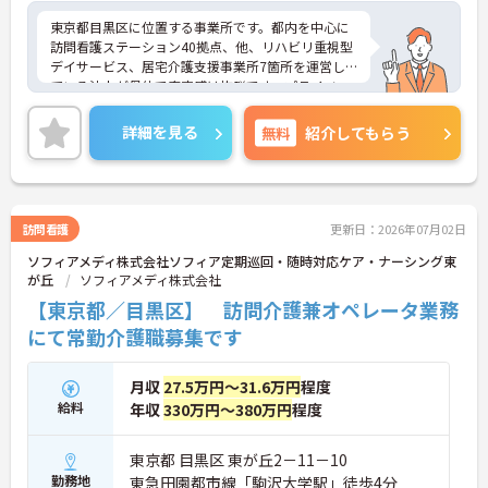
東京都目黒区に位置する事業所です。都内を中心に
訪問看護ステーション40拠点、他、リハビリ重視型
デイサービス、居宅介護支援事業所7箇所を運営し
ている法人が母体で安定感は抜群です。プライベー
トと仕事を無理なく両立できる制度・支援やキャリ
アアップを支援する制度が充実しており、長く安心
詳細を見る
無料
紹介してもらう
してご就業いただけます！ご興味のある方は是非お
気軽にお問い合わせください。
訪問看護
更新日：2026年07月02日
ソフィアメディ株式会社ソフィア定期巡回・随時対応ケア・ナーシング東
が丘
ソフィアメディ株式会社
【東京都／目黒区】 訪問介護兼オペレータ業務
にて常勤介護職募集です
月収
27.5万円～31.6万円
程度
給料
年収
330万円～380万円
程度
東京都 目黒区 東が丘2－11－10
勤務地
東急田園都市線「駒沢大学駅」徒歩4分