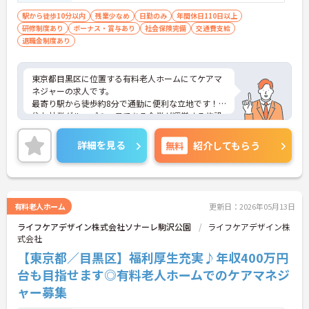
員などの業務と兼任したご経験のある方歓
迎
駅から徒歩10分以内
残業少なめ
日勤のみ
年間休日110日以上
研修制度あり
ボーナス・賞与あり
社会保険完備
交通費支給
退職金制度あり
東京都目黒区に位置する有料老人ホームにてケアマ
ネジャーの求人です。
最寄り駅から徒歩約8分で通勤に便利な立地です！
住友林業グループの一員である企業が運営する施設
で、月給29.4万円以上の好待遇に加え手厚い手当や
福利厚生が魅力です。
詳細を見る
無料
紹介してもらう
ご興味のある方には、面接対策ポイントなど、さら
に詳細をご案内しますのでお気軽にご相談くださ
い！
有料老人ホーム
更新日：2026年05月13日
ライフケアデザイン株式会社ソナーレ駒沢公園
ライフケアデザイン株
式会社
【東京都／目黒区】福利厚生充実♪年収400万円
台も目指せます◎有料老人ホームでのケアマネジ
ャー募集