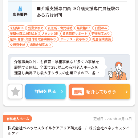
■介護支援専門員 ※介護支援専門員経験の
応募要件
ある方は尚可
未経験OK
残業少なめ
託児所・育児補助
無資格OK
日勤のみ
年間休日110日以上
ブランクOK
資格取得サポート
研修制度あり
産休･育休･介護休暇取得実績あり
ボーナス・賞与あり
社会保険完備
交通費支給
退職金制度あり
介護事業以外にも保育・学童事業など多くの事業を
展開する同社。全国で280以上の有料老人ホームを
運営し業界でも最大手クラスの企業ですので、各種
手当、福利厚生も充実しており、長く安心して働い
ていただける環境です。ご興味ある方には、面接対
策ポイントなど、さらに詳細をお話しいたしますの
詳細を見る
無料
紹介してもらう
でお気軽にご相談ください。
有料老人ホーム
更新日：2026年07月14日
株式会社ベネッセスタイルケアアリア碑文谷
株式会社ベネッセスタイ
ルケア