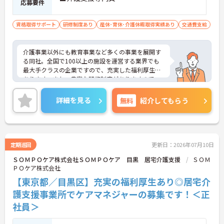
応募要件
資格取得サポート
研修制度あり
産休･育休･介護休暇取得実績あり
交通費支給
介護事業以外にも教育事業など多くの事業を展開す
る同社。全国で100以上の施設を運営する業界でも
最大手クラスの企業ですので、充実した福利厚生が
あります。また、豊富な研修制度がありますので、
未経験の方も安心です。ご興味ある方には、面接対
策ポイントなど、さらに詳細をお話しいたしますの
詳細を見る
無料
紹介してもらう
でお気軽にご相談ください。
定期巡回
更新日：2026年07月10日
ＳＯＭＰＯケア株式会社ＳＯＭＰＯケア 目黒 居宅介護支援
ＳＯＭ
ＰＯケア株式会社
【東京都／目黒区】充実の福利厚生あり◎居宅介
護支援事業所でケアマネジャーの募集です！＜正
社員＞