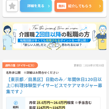
ア、メディカルフットケアを専門分野としており、
詳細を見る
無料
紹介してもらう
重度の方や医療依存度の高いご利用者様にも安心し
てサービスを提供できる体制を整えています。365
日24時間対応のほか、在宅輸血管理、腹水穿刺管
理、PD・ヴィアレブ管理などの実績も豊富です。ま
た、日本難病看護学会や日本摂食嚥下リハビリテー
ション学会への参加をはじめ、定期的な研修や地域
向けセミナーを開催しており、常に学び続けられる
環境があります。
【研修制度】
■ブラッシュアップセミナー(年3回程度)
■パーキンソン病の包括的ケアシステムの深化
SSPDに加えESDR(摂食嚥下リハビリテーション)、
排便促進エクササイズに関する知識・技術をリーダ
通所介護（デイサービス）
更新日：2026年07月30日
ーよりスタッフヘレクチャーしております。今後、
名称非公開 ※詳細はお問合せください
更に内容を深化させご利用者様および地域へ貢献い
【東京都／目黒区】日勤のみ／年間休日120日以
たします。
■新人研修および管理者・主任等のリーダー養成研
上◎料理体験型デイサービスでケアマネジャー募
修
集です♪
訪問未経験の方には、豊富な指導実績のある所長主
任中心に教育させていただきます。周囲の先輩スタ
ッフもフォローしてくれますので安心してご勤務い
月収
25.0万円～26.0万円
程度 ※手当含む
ただけます。また、将来独立を目指す方には財務管
給料
年収
324万円～336万円