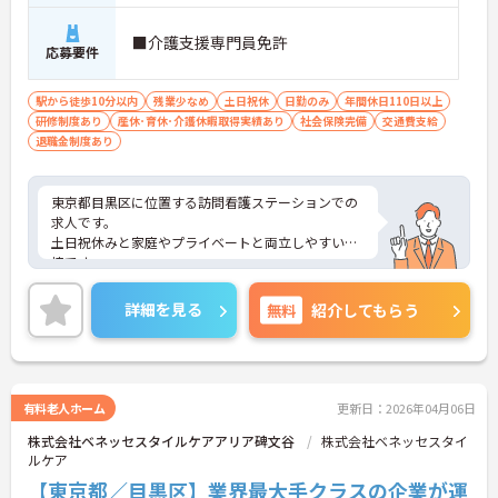
■介護支援専門員免許
応募要件
駅から徒歩10分以内
残業少なめ
土日祝休
日勤のみ
年間休日110日以上
研修制度あり
産休･育休･介護休暇取得実績あり
社会保険完備
交通費支給
退職金制度あり
東京都目黒区に位置する訪問看護ステーションでの
求人です。
土日祝休みと家庭やプライベートと両立しやすい環
境です。
ご興味のある方は、お気軽にお問い合わせくださ
い。
詳細を見る
無料
紹介してもらう
有料老人ホーム
更新日：2026年04月06日
株式会社ベネッセスタイルケアアリア碑文谷
株式会社ベネッセスタイ
ルケア
【東京都／目黒区】業界最大手クラスの企業が運