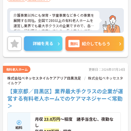
介護事業以外にも保育・学童事業など多くの事業を
展開する同社。全国で280以上の有料老人ホームを
運営し業界でも最大手クラスの企業ですので、各種
手当、福利厚生も充実しており、長く安心して働い
ていただける環境です。ご興味ある方には、面接対
策ポイントなど、さらに詳細をお話しいたしますの
詳細を見る
無料
紹介してもらう
でお気軽にご相談ください。
有料老人ホーム
更新日：2026年07月14日
株式会社ベネッセスタイルケアアリア目黒洗足
株式会社ベネッセスタ
イルケア
【東京都／目黒区】業界最大手クラスの企業が運
営する有料老人ホームでのケアマネジャー＜常勤
＞
月収
23.0万円
～程度 諸手当含む、夜勤な
し
給料