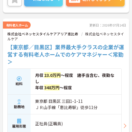
ので、ワークライフバランスを大切にしたい方にオ
ススメ◎
ご興味ある方には、面接対策ポイントなど、さらに
詳細をお話しいたしますのでお気軽にご相談くださ
い。
有料老人ホーム
更新日：2026年07月14日
株式会社ベネッセスタイルケアアリア恵比寿
株式会社ベネッセスタイ
ルケア
【東京都／目黒区】業界最大手クラスの企業が運
営する有料老人ホームでのケアマネジャー＜常勤
＞
月収
23.0万円
～程度 諸手当含む、夜勤な
し
給料
年収
348万円
～程度
東京都 目黒区 三田1-1-11
勤務地
ＪＲ山手線「恵比寿駅」徒歩11分
正社員(正職員)
雇用形態