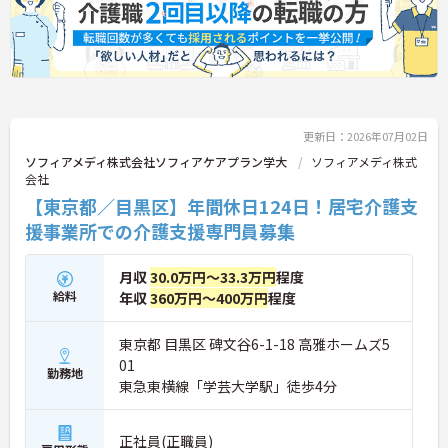
務制度や75歳までの再雇用制度も完備されており、
ライフステージの変化に合わせた無理のない働き方
で、長期的に専門性を磨いていける環境です。
★おすすめPOINT★
【直行訪問とフレックス制を活用し、効率的で柔軟
な働き方が実現できます】
更新日：2026年07月02日
・出退勤時間を自由に調整できるコアタイム無しの
フレックスタイム制を採用しており、ご自身のペー
ソフィアメディ株式会社ソフィアケアプラン学大
ソフィアメディ株式
スで訪問予定を組むことが可能です
会社
・ご自宅からの直行訪問を交えて日々の移動負担を
【東京都／目黒区】年間休日124日！居宅介護支
軽減できることで、体力的なゆとりを持ちながら業
援事業所での介護支援専門員募集
務に取り組めます
【充実した支援制度を活用して、上位資格へのステ
月収
30.0万円～33.3万円
程度
ップアップが期待できます】
給料
年収
360万円～400万円
程度
・働きながら主任介護支援専門員を目指せる資格取
得支援制度があり、着実にケアマネジャーとしての
専門性を高めていける体制があります
東京都 目黒区 碑文谷6-1-18 高雅ホームズ5
・上位資格の取得後は月1万円の資格手当が支給さ
01
勤務地
れるほか、年1回の定期昇給・昇格制度により日々
東急東横線「学芸大学駅」徒歩4分
の努力がしっかりと給与に還元されます
【大手グループの充実した福利厚生のもと、将来に
正社員(正職員)
わたり長く働き続けられます】