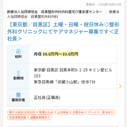
更新日：2026年06月24日
医療法人社団順信会 目黒整形外科内科居宅介護支援センター
医療法
人社団順信会 目黒整形外科内科
【東京都／目黒区】土曜・日曜・祝日休み◎整形
外科クリニックにてケアマネジャー募集です＜正
社員＞
月収
30.0万円～33.0万円
給料
東京都 目黒区 目黒本町6-1-19 キミン堂ビル
103
勤務地
東急目黒線「武蔵小山駅」徒歩7分
正社員(正職員)
雇用形態
駅から徒歩10分以内
残業少なめ
土日祝休
日勤のみ
ボーナス・賞与あり
社会保険完備
退職金制度あり