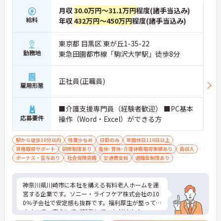
月収
30.0万円～31.1万円
程度(諸手当込み)
給料
年収
432万円～450万円
程度(諸手当込み)
東京都 目黒区 東が丘1-35-22
勤務地
東急田園都市線「駒沢大学駅」徒歩8分
正社員(正職員)
雇用形態
■介護支援専門員（経験者歓迎） ■PC基本
応募要件
操作（Word・Excel）ができる方
駅から徒歩10分以内
残業少なめ
日勤のみ
年間休日110日以上
資格取得サポート
研修制度あり
産休･育休･介護休暇取得実績あり
高収入
ボーナス・賞与あり
社会保険完備
交通費支給
退職金制度あり
神奈川県川崎市に本社を構える有料老人ホームを運
営する企業です。ソニー・ライフケア株式会社の10
0％子会社で安定感も抜群です。福利厚生が整ってい
ますので、安心してご就業していただけます。
ご興味のある方には、面接対策ポイントなど、さら