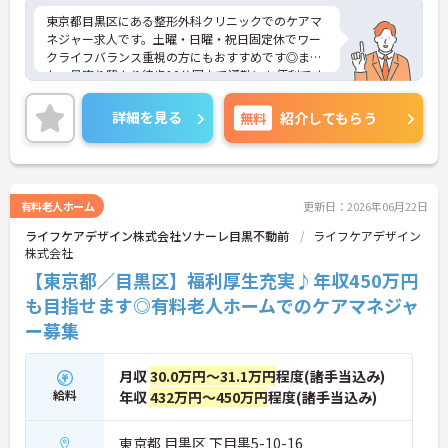
東京都目黒区にある整形外科クリニックでのケアマ
ネジャー求人です。土曜・日曜・祝日固定休でワー
クライフバランス重視の方にもおすすめです◎ま
た、最寄り駅より徒歩10分圏内で通勤にも便利です
♪ご興味のある方は是非お気軽にお問い合わせくだ
さい！
詳細を見る
無料
紹介してもらう
有料老人ホーム
更新日：2026年06月22日
ライフケアデザイン株式会社ソナーレ目黒不動前
ライフケアデザイン
株式会社
【東京都／目黒区】福利厚生充実♪年収450万円
も目指せます◎有料老人ホームでのケアマネジャ
ー募集
月収
30.0万円～31.1万円
程度(諸手当込み)
給料
年収
432万円～450万円
程度(諸手当込み)
東京都 目黒区 下目黒5-10-16