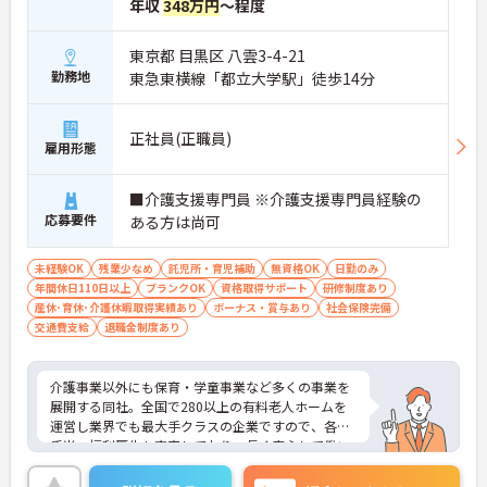
年収
348万円
～程度
東京都 目黒区 八雲3-4-21
勤務地
東急東横線「都立大学駅」徒歩14分
正社員(正職員)
雇用形態
■介護支援専門員 ※介護支援専門員経験の
応募要件
ある方は尚可
未経験OK
残業少なめ
託児所・育児補助
無資格OK
日勤のみ
年間休日110日以上
ブランクOK
資格取得サポート
研修制度あり
産休･育休･介護休暇取得実績あり
ボーナス・賞与あり
社会保険完備
交通費支給
退職金制度あり
介護事業以外にも保育・学童事業など多くの事業を
展開する同社。全国で280以上の有料老人ホームを
運営し業界でも最大手クラスの企業ですので、各種
手当、福利厚生も充実しており、長く安心して働い
ていただける環境です。ご興味ある方には、面接対
策ポイントなど、さらに詳細をお話しいたしますの