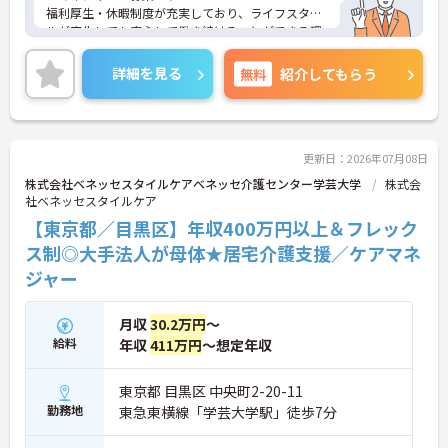
福利厚生・休暇制度が充実しており、ライフスタイ
ルが変化しても安心して働き続けることができる環
境が整っています。
ご興味のある方には、面接対策ポイントなど、さら
詳細を見る
無料
紹介してもらう
に詳細をご案内しますのでお気軽にご相談くださ
い！
更新日：2026年07月08日
株式会社ベネッセスタイルケアベネッセ介護センター学芸大学
株式会
社ベネッセスタイルケア
【東京都／目黒区】年収400万円以上＆フレック
ス制◎大手法人が母体★居宅介護支援／ケアマネ
ジャー
月収
30.2万円
～
給料
年収
411万円
～想定年収
東京都 目黒区 中央町2-20-11
勤務地
東急東横線「学芸大学駅」徒歩7分