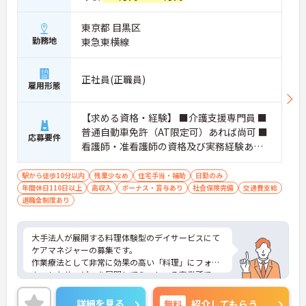
理のレクチャーも実施しております。
東京都 目黒区
勤務地
東急東横線
正社員(正職員)
雇用形態
【求める資格・経験】 ■介護支援専門員 ■
普通自動車免許（AT限定可）あれば尚可 ■
応募要件
看護師・准看護師の資格及び実務経験あれ
ば尚可
駅から徒歩10分以内
残業少なめ
住宅手当・補助
日勤のみ
年間休日110日以上
高収入
ボーナス・賞与あり
社会保険完備
交通費支給
退職金制度あり
大手法人が展開する料理体験型のデイサービスにて
ケアマネジャーの募集です。
作業療法として非常に効果の高い「料理」にフォー
カスしたサービスを展開してらっしゃる事業所で
す。
年間休日120日以上としっかりお休みが取得出来る
詳細を見る
無料
紹介してもらう