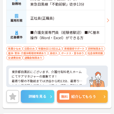
勤務地
東急目黒線「不動前駅」徒歩13分
正社員(正職員)
雇用形態
■介護支援専門員（経験者歓迎） ■PC基本
応募要件
操作（Word・Excel）ができる方
残業少なめ
日勤のみ
年間休日110日以上
資格取得サポート
研修制度あり
産休･育休･介護休暇取得実績あり
高収入
ボーナス・賞与あり
社会保険完備
交通費支給
退職金制度あり
東京都目黒区にございます、介護付有料老人ホーム
にてケアマネジャーの募集です！
最寄り駅の不動前までは渋谷から約13分、最寄り駅
からも徒歩圏内でアクセスが良く、通勤も便利な場
所にございます。
ライフケアデザインはソニー・ライフケア株式会社
詳細を見る
無料
紹介してもらう
の100％子会社で、有料老人ホームを運営する会社
で11ホームを運営しています。
長期的に就業して頂きキャリアアップを実現して頂
けるように、明確なキャリアステップ・評価制度を