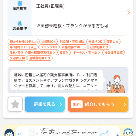
正社員(正職員)
雇用形態
※実務未経験・ブランクがある方も可
応募要件
駅から徒歩10分以内
未経験OK
託児所・育児補助
無資格OK
日勤のみ
年間休日110日以上
ブランクOK
資格取得サポート
研修制度あり
産休･育休･介護休暇取得実績あり
高収入
ボーナス・賞与あり
社会保険完備
交通費支給
退職金制度あり
地域に密着した居宅介護支援事業所にて、ご利用者
様のアセスメントやケアプラン作成を担うケアマネ
ジャーを募集しています。最大の魅力は、コアタイ
ム無しのフレックスタイム制を活用し、ご自身の裁
量でスケジュールを管理できる点です。ご自宅から
の直行訪問などを交えることで、日々の業務負担を
詳細を見る
無料
紹介してもらう
軽減しながら柔軟に働くことができます。また、未
就学児への保育手当や共済会による医療費・市販薬
の補助など、大手グループならではの手厚い福利厚
生が生活面をサポートします。働きながら主任介護
支援専門員へのステップアップを目指せる資格取得
支援制度も整っています。育児・介護向けの時短勤