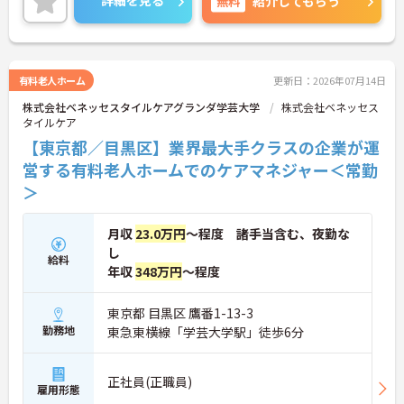
詳細を見る
無料
紹介してもらう
でお気軽にご相談ください。
有料老人ホーム
更新日：2026年07月14日
株式会社ベネッセスタイルケアグランダ学芸大学
株式会社ベネッセス
タイルケア
【東京都／目黒区】業界最大手クラスの企業が運
営する有料老人ホームでのケアマネジャー＜常勤
＞
月収
23.0万円
～程度 諸手当含む、夜勤な
し
給料
年収
348万円
～程度
東京都 目黒区 鷹番1-13-3
勤務地
東急東横線「学芸大学駅」徒歩6分
正社員(正職員)
雇用形態