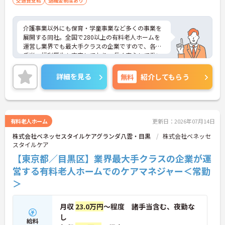
交通費支給
退職金制度あり
介護事業以外にも保育・学童事業など多くの事業を
展開する同社。全国で280以上の有料老人ホームを
運営し業界でも最大手クラスの企業ですので、各種
手当、福利厚生も充実しており、長く安心して働い
ていただける環境です。ご興味ある方には、面接対
策ポイントなど、さらに詳細をお話しいたしますの
詳細を見る
無料
紹介してもらう
でお気軽にご相談ください。
有料老人ホーム
更新日：2026年07月14日
株式会社ベネッセスタイルケアグランダ八雲・目黒
株式会社ベネッセ
スタイルケア
【東京都／目黒区】業界最大手クラスの企業が運
営する有料老人ホームでのケアマネジャー＜常勤
＞
月収
23.0万円
～程度 諸手当含む、夜勤な
し
給料