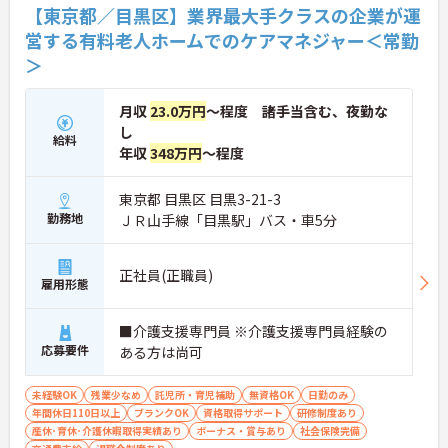
【東京都／目黒区】業界最大手クラスの企業が運
営する有料老人ホームでのケアマネジャー＜常勤
＞
月収
23.0万円
～程度 諸手当含む、夜勤な
し
給料
年収
348万円
～程度
東京都 目黒区 目黒3-21-3
勤務地
ＪＲ山手線「目黒駅」バス・車5分
正社員(正職員)
雇用形態
■介護支援専門員 ※介護支援専門員経験の
応募要件
ある方は尚可
未経験OK
残業少なめ
託児所・育児補助
無資格OK
日勤のみ
年間休日110日以上
ブランクOK
資格取得サポート
研修制度あり
産休･育休･介護休暇取得実績あり
ボーナス・賞与あり
社会保険完備