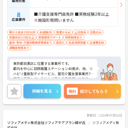
雇用形態
・未就学児お一人につき月1万円の保育手当や育
児・介護向けの時短勤務制度が整っており、ご家庭
■介護支援専門員免許 ■実務経験2年以上
との両立を強力にサポートする環境です
応募要件
※施設形態問いません
・医療費や市販薬の補助が受けられる共済会制度に
加え、75歳までの再雇用制度が設けられていること
で、長期的な安心感を持ってご活躍いただけます
駅から徒歩10分以内
未経験OK
残業少なめ
土日祝休
日勤のみ
年間休日110日以上
資格取得サポート
研修制度あり
産休･育休･介護休暇取得実績あり
高収入
社会保険完備
交通費支給
退職金制度あり
東京都目黒区に位置する事業所です。
都内を中心に訪問看護ステーション40拠点、他、リ
ハビリ重視型デイサービス、居宅介護支援事業所7
箇所を運営している法人が母体で安定感は抜群で
す。
ご興味のある方は是非お気軽にお問い合わせくださ
詳細を見る
無料
紹介してもらう
い。
更新日：2026年07月02日
ソフィアメディ株式会社ソフィアケアプラン緑が丘
ソフィアメディ株
式会社