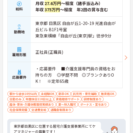
月収
27.6万円
～程度（諸手当込み）
給料
年収
375万円
～程度 年2回の賞与含む
東京都 目黒区 自由が丘1-20-19 光進自由が
丘ビル B1F1号室
勤務地
東急東横線「自由が丘(東京)駅」徒歩9分
正社員(正職員)
雇用形態
・応募要件 ■介護支援専門員の資格をお
持ちの方 ◎学歴不問 ◎ブランクありO
応募要件
K！ ※定年65歳
駅から徒歩10分以内
未経験OK
新卒OK
託児所・育児補助
無資格OK
日勤のみ
年間休日110日以上
資格取得サポート
研修制度あり
産休･育休･介護休暇取得実績あり
夏～秋入職可
ボーナス・賞与あり
社会保険完備
交通費支給
退職金制度あり
東京都目黒区に位置する居宅介護支援事業所にてケ
アマネジャーの募集です！