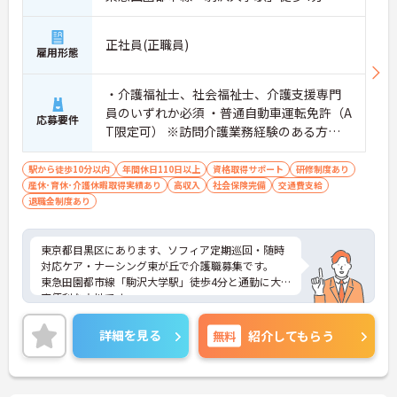
正社員(正職員)
雇用形態
・介護福祉士、社会福祉士、介護支援専門
員のいずれか必須 ・普通自動車運転免許（A
応募要件
T限定可） ※訪問介護業務経験のある方は
尚良
駅から徒歩10分以内
年間休日110日以上
資格取得サポート
研修制度あり
産休･育休･介護休暇取得実績あり
高収入
社会保険完備
交通費支給
退職金制度あり
東京都目黒区にあります、ソフィア定期巡回・随時
対応ケア・ナーシング東が丘で介護職募集です。
東急田園都市線「駒沢大学駅」徒歩4分と通勤に大
変便利な立地です。
詳細を見る
無料
紹介してもらう