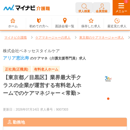
0
1
求人検索
会員登録
メニュー
ホーム
初めての方へ
面談会場一覧
保存した求人
最近見た求人
マイナビ介護職
ケアマネージャーの求人
東京都のケアマネージャー求人
株式会社ベネッセスタイルケア
アリア恵比寿
のケアマネ（介護支援専門員）求人
正社員(正職員)
有料老人ホーム
【東京都／目黒区】業界最大手ク
ラスの企業が運営する有料老人ホ
ームでのケアマネジャー＜常勤＞
更新日：2026年07月14日 求人番号：9007303
勤務地