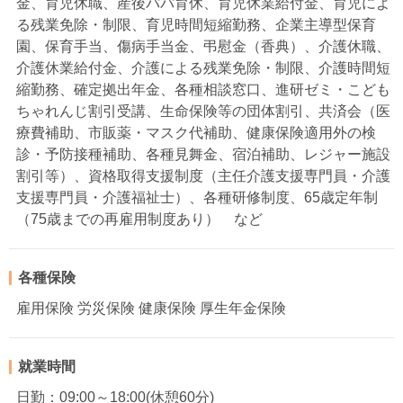
金、育児休職、産後パパ育休、育児休業給付金、育児によ
る残業免除・制限、育児時間短縮勤務、企業主導型保育
園、保育手当、傷病手当金、弔慰金（香典）、介護休職、
介護休業給付金、介護による残業免除・制限、介護時間短
縮勤務、確定拠出年金、各種相談窓口、進研ゼミ・こども
ちゃれんじ割引受講、生命保険等の団体割引、共済会（医
療費補助、市販薬・マスク代補助、健康保険適用外の検
診・予防接種補助、各種見舞金、宿泊補助、レジャー施設
割引等）、資格取得支援制度（主任介護支援専門員・介護
支援専門員・介護福祉士）、各種研修制度、65歳定年制
（75歳までの再雇用制度あり） など
各種保険
雇用保険 労災保険 健康保険 厚生年金保険
就業時間
日勤：09:00～18:00(休憩60分)