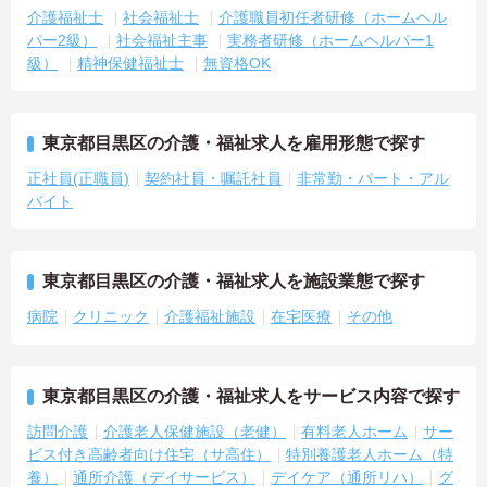
介護福祉士
社会福祉士
介護職員初任者研修（ホームヘル
パー2級）
社会福祉主事
実務者研修（ホームヘルパー1
級）
精神保健福祉士
無資格OK
東京都目黒区の介護・福祉求人を雇用形態で探す
正社員(正職員)
契約社員・嘱託社員
非常勤・パート・アル
バイト
東京都目黒区の介護・福祉求人を施設業態で探す
病院
クリニック
介護福祉施設
在宅医療
その他
東京都目黒区の介護・福祉求人をサービス内容で探す
訪問介護
介護老人保健施設（老健）
有料老人ホーム
サー
ビス付き高齢者向け住宅（サ高住）
特別養護老人ホーム（特
養）
通所介護（デイサービス）
デイケア（通所リハ）
グ