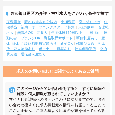
東京都目黒区の介護・福祉求人をこだわり条件で探す
夜勤専従
駅から徒歩10分以内
車通勤可
寮・借り上げ
住
宅手当・補助
オープニングスタッフ募集
未経験OK
管理職
求人
無資格OK
高収入
年間休日110日以上
土日祝休
日
勤のみ
ブランクOK
資格取得サポート
研修制度あり
産
休･育休･介護休暇取得実績あり
新卒OK
残業少なめ
託児
所・育児補助あり
ボーナス・賞与あり
社会保険完備
交通
費支給
退職金制度あり
求人のお問い合わせに関するよくあるご質問
このページから問い合わせをすると、すぐに病院や
施設に個人情報が渡されてしまいますか？
マイナビ介護職へのお問い合わせになりますので、お問
い合わせ後すぐに求人掲載元へ情報をお渡しすることは
ございません。ご本人様より応募の意志を伺ってから改