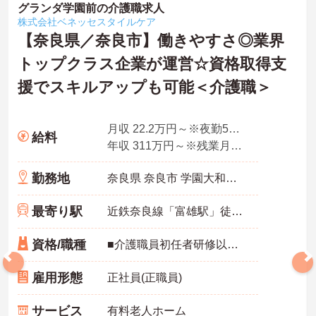
グランダ学園前の介護職求人
株式会社ベネッセスタイルケア
【奈良県／奈良市】働きやすさ◎業界
トップクラス企業が運営☆資格取得支
援でスキルアップも可能＜介護職＞
月収 22.2万円～※夜勤5回想定
給料
年収 311万円～※残業月10時間、夜勤平均5回、各種手当・賞与を含んだ例です
勤務地
奈良県 奈良市 学園大和町5-748-1
最寄り駅
近鉄奈良線「富雄駅」徒歩12分
資格/職種
■介護職員初任者研修以上 ※無資格の方も応募可（資格支援制度あり）
雇用形態
正社員(正職員)
サービス
有料老人ホーム