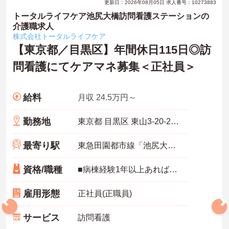
更新日：2026年08月05日 求人番号：10273883
トータルライフケア池尻大橋訪問看護ステーションの
介護職求人
株式会社トータルライフケア
【東京都／目黒区】年間休日115日◎訪
問看護にてケアマネ募集＜正社員＞
給料
月収 24.5万円～
勤務地
東京都 目黒区 東山3-20-20 サニイヒルズ東山101
最寄り駅
東急田園都市線「池尻大橋駅」徒歩5分
資格/職種
■病棟経験1年以上あれば尚可
雇用形態
正社員(正職員)
サービス
訪問看護