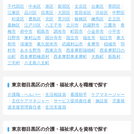
務管理のレクチャーも実施しております。
千代田区
中央区
港区
新宿区
文京区
台東区
墨田区
江東区
品川区
目黒区
大田区
世田谷区
渋谷区
中野区
杉並区
豊島区
北区
荒川区
板橋区
練馬区
足立区
葛飾区
江戸川区
八王子市
立川市
武蔵野市
三鷹市
青
梅市
府中市
昭島市
調布市
町田市
小金井市
小平市
日野市
東村山市
国分寺市
国立市
福生市
狛江市
東大
和市
清瀬市
東久留米市
武蔵村山市
多摩市
稲城市
羽
村市
あきる野市
西東京市
西多摩郡瑞穂町
西多摩郡日の
出町
西多摩郡檜原村
西多摩郡奥多摩町
大島町
新島村
三宅村
八丈島八丈町
東京都目黒区の介護・福祉求人を職種で探す
介護職・ヘルパー
生活相談員
看護助手
ケアマネージャー
主任ケアマネジャー
サービス提供責任者
施設長
児童発
達支援管理責任者
生活支援員
東京都目黒区の介護・福祉求人を資格で探す