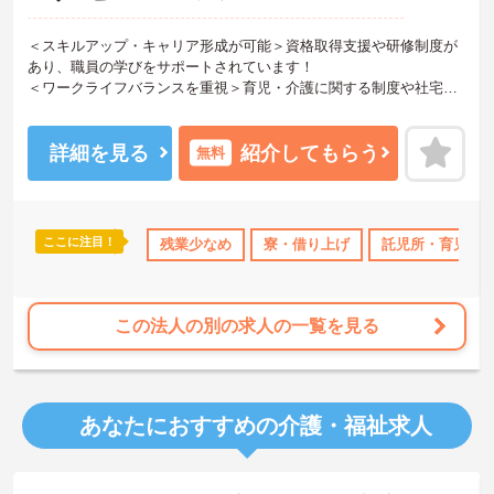
＜スキルアップ・キャリア形成が可能＞資格取得支援や研修制度が
あり、職員の学びをサポートされています！
＜ワークライフバランスを重視＞育児・介護に関する制度や社宅制
度、各種手当など、長く安心して働きやすい環境が整っています。
＜寄り添ったケアの実施＞利用者さまに深く寄り添ったサービスの
提供を目指し、職員の専門性を高めるような人材育成にも注力され
詳細を見る
紹介してもらう
無料
ています。
ご興味のある方には、面接対策ポイント等、さらに詳細をお話しし
ますのでお気軽にご相談ください！
ここに注目！
なめ
寮・借り上げ
残業少なめ
託児所・育児補助
寮・借り上げ
無資格OK
託児所・育児補
年間休日11
この法人の別の求人の一覧を見る
あなたにおすすめの介護・福祉求人