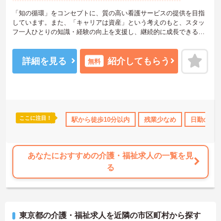
「知の循環」をコンセプトに、質の高い看護サービスの提供を目指
しています。また、「キャリアは資産」という考えのもと、スタッ
フ一人ひとりの知識・経験の向上を支援し、継続的に成長できる環
境づくりに力を入れています。神経難病ケア、小児ケア、メディカ
ルフットケアを専門分野としており、重度の方や医療依存度の高い
ご利用者様にも安心してサービスを提供できる体制を整えていま
詳細を見る
紹介してもらう
無料
す。365日24時間対応のほか、在宅輸血管理、腹水穿刺管理、PD・
ヴィアレブ管理などの実績も豊富です。また、日本難病看護学会や
日本摂食嚥下リハビリテーション学会への参加をはじめ、定期的な
研修や地域向けセミナーを開催しており、常に学び続けられる環境
があります。
ここに注目！
なめ
託児所・育児補助
駅から徒歩10分以内
無資格OK
日勤のみ
残業少なめ
年間休日110日
日勤のみ
【研修制度】
■ブラッシュアップセミナー(年3回程度)
■パーキンソン病の包括的ケアシステムの深化
SSPDに加えESDR(摂食嚥下リハビリテーション)、排便促進エクサ
あなたにおすすめの介護・福祉求人の一覧を見
サイズに関する知識・技術をリーダーよりスタッフヘレクチャーし
る
ております。今後、更に内容を深化させご利用者様および地域へ貢
献いたします。
■新人研修および管理者・主任等のリーダー養成研修
訪問未経験の方には、豊富な指導実績のある所長主任中心に教育さ
せていただきます。周囲の先輩スタッフもフォローしてくれますの
東京都の介護・福祉求人を近隣の市区町村から探す
で安心してご勤務いただけます。また、将来独立を目指す方には財