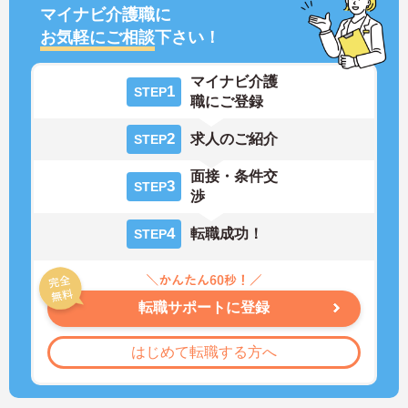
マイナビ介護職に
お気軽にご相談
下さい！
マイナビ介護
1
STEP
職にご登録
2
求人のご紹介
STEP
面接・条件交
3
STEP
渉
4
転職成功！
STEP
転職サポートに登録
はじめて転職する方へ