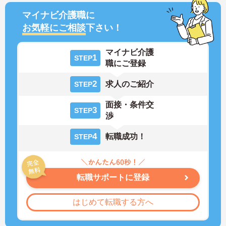
マイナビ介護職に
お気軽にご相談
下さい！
マイナビ介護
1
STEP
職にご登録
2
求人のご紹介
STEP
面接・条件交
3
STEP
渉
4
転職成功！
STEP
転職サポートに登録
はじめて転職する方へ