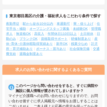
東京都目黒区の介護・福祉求人をこだわり条件で探す
夜勤専従
駅から徒歩10分以内
車通勤可
寮・借り上げ
住
宅手当・補助
オープニングスタッフ募集
未経験OK
管理職
求人
無資格OK
高収入
年間休日110日以上
土日祝休
日
勤のみ
ブランクOK
資格取得サポート
研修制度あり
産
休･育休･介護休暇取得実績あり
新卒OK
残業少なめ
託児
所・育児補助あり
ボーナス・賞与あり
社会保険完備
交通
費支給
退職金制度あり
求人のお問い合わせに関するよくあるご質問
このページから問い合わせをすると、すぐに病院や
施設に個人情報が渡されてしまいますか？
マイナビ介護職へのお問い合わせになりますので、お問
い合わせ後すぐに求人掲載元へ情報をお渡しすることは
ございません。ご本人様より応募の意志を伺ってから改