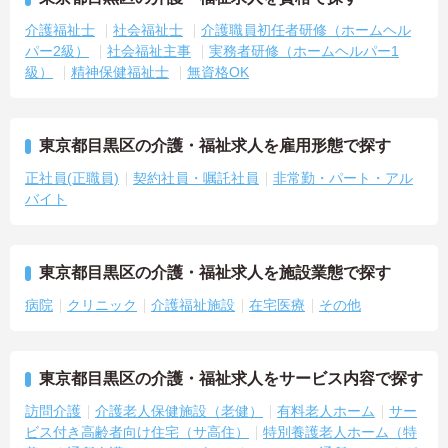
介護福祉士
社会福祉士
介護職員初任者研修（ホームヘル
パー2級）
社会福祉主事
実務者研修（ホームヘルパー1
級）
精神保健福祉士
無資格OK
東京都目黒区の介護・福祉求人を雇用形態で探す
正社員(正職員)
契約社員・嘱託社員
非常勤・パート・アル
バイト
東京都目黒区の介護・福祉求人を施設業態で探す
病院
クリニック
介護福祉施設
在宅医療
その他
東京都目黒区の介護・福祉求人をサービス内容で探す
訪問介護
介護老人保健施設（老健）
有料老人ホーム
サー
ビス付き高齢者向け住宅（サ高住）
特別養護老人ホーム（特