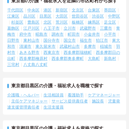
東京都の介護・福祉求人を近隣の市区町村から探す
で安心してご勤務いただけます。また、将来独立を目指す方には財
務管理のレクチャーも実施しております。
千代田区
中央区
港区
新宿区
文京区
台東区
墨田区
江東区
品川区
目黒区
大田区
世田谷区
渋谷区
中野区
杉並区
豊島区
北区
荒川区
板橋区
練馬区
足立区
葛飾区
江戸川区
八王子市
立川市
武蔵野市
三鷹市
青
梅市
府中市
昭島市
調布市
町田市
小金井市
小平市
日野市
東村山市
国分寺市
国立市
福生市
狛江市
東大
和市
清瀬市
東久留米市
武蔵村山市
多摩市
稲城市
羽
村市
あきる野市
西東京市
西多摩郡瑞穂町
西多摩郡日の
出町
西多摩郡檜原村
西多摩郡奥多摩町
大島町
新島村
三宅村
八丈島八丈町
東京都目黒区の介護・福祉求人を職種で探す
介護職・ヘルパー
生活相談員
看護助手
ケアマネージャー
主任ケアマネジャー
サービス提供責任者
施設長
児童発
達支援管理責任者
生活支援員
東京都目黒区の介護・福祉求人を資格で探す