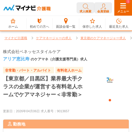
0
1
求人検索
会員登録
メニュー
ホーム
初めての方へ
面談会場一覧
保存した求人
最近見た求人
マイナビ介護職
ケアマネージャーの求人
東京都のケアマネージャー求人
株式会社ベネッセスタイルケア
アリア恵比寿
のケアマネ（介護支援専門員）求人
非常勤・パート・アルバイト
有料老人ホーム
【東京都／目黒区】業界最大手ク
ラスの企業が運営する有料老人ホ
ームでケアマネジャー＜非常勤＞
更新日：2026年04月06日 求人番号：9013657
勤務地