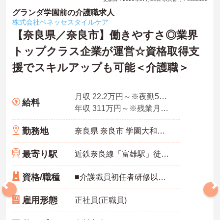
グランダ学園前の介護職求人
株式会社ベネッセスタイルケア
【奈良県／奈良市】働きやすさ◎業界
トップクラス企業が運営☆資格取得支
援でスキルアップも可能＜介護職＞
月収 22.2万円～※夜勤5回想定
給料
年収 311万円～※残業月10時間、夜勤平均5回、各種手当・賞与を含んだ例です
勤務地
奈良県 奈良市 学園大和町5-748-1
最寄り駅
近鉄奈良線「富雄駅」徒歩12分
資格/職種
■介護職員初任者研修以上 ※無資格の方も応募可（資格支援制度あり）
雇用形態
正社員(正職員)