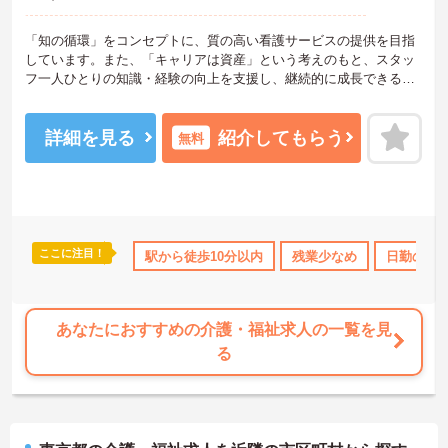
「知の循環」をコンセプトに、質の高い看護サービスの提供を目指
しています。また、「キャリアは資産」という考えのもと、スタッ
フ一人ひとりの知識・経験の向上を支援し、継続的に成長できる環
境づくりに力を入れています。神経難病ケア、小児ケア、メディカ
ルフットケアを専門分野としており、重度の方や医療依存度の高い
ご利用者様にも安心してサービスを提供できる体制を整えていま
詳細を見る
紹介してもらう
無料
す。365日24時間対応のほか、在宅輸血管理、腹水穿刺管理、PD・
ヴィアレブ管理などの実績も豊富です。また、日本難病看護学会や
日本摂食嚥下リハビリテーション学会への参加をはじめ、定期的な
研修や地域向けセミナーを開催しており、常に学び続けられる環境
があります。
ここに注目！
助
無資格OK
日勤のみ
駅から徒歩10分以内
年間休日110日以上
残業少なめ
ブランクOK
日勤のみ
【研修制度】
■ブラッシュアップセミナー(年3回程度)
■パーキンソン病の包括的ケアシステムの深化
SSPDに加えESDR(摂食嚥下リハビリテーション)、排便促進エクサ
あなたにおすすめの介護・福祉求人の一覧を見
サイズに関する知識・技術をリーダーよりスタッフヘレクチャーし
る
ております。今後、更に内容を深化させご利用者様および地域へ貢
献いたします。
■新人研修および管理者・主任等のリーダー養成研修
訪問未経験の方には、豊富な指導実績のある所長主任中心に教育さ
せていただきます。周囲の先輩スタッフもフォローしてくれますの