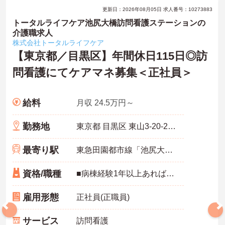
更新日：2026年08月05日 求人番号：10273883
トータルライフケア池尻大橋訪問看護ステーションの
介護職求人
株式会社トータルライフケア
【東京都／目黒区】年間休日115日◎訪
問看護にてケアマネ募集＜正社員＞
給料
月収 24.5万円～
勤務地
東京都 目黒区 東山3-20-20 サニイヒルズ東山101
最寄り駅
東急田園都市線「池尻大橋駅」徒歩5分
資格/職種
■病棟経験1年以上あれば尚可
雇用形態
正社員(正職員)
サービス
訪問看護