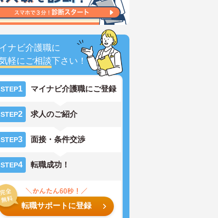
イナビ介護職に
気軽にご相談
下さい！
1
マイナビ介護職にご登録
STEP
2
求人のご紹介
STEP
3
面接・条件交渉
STEP
4
転職成功！
STEP
転職サポートに登録