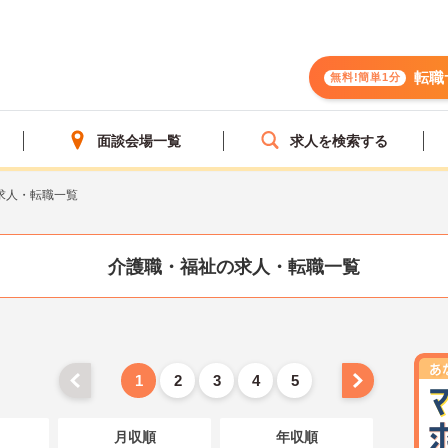
転職
無料!簡単1分
面談会場一覧
求人を検索する
求人・転職一覧
介護職・福祉の求人・転職一覧
1
2
3
4
5
月収順
年収順