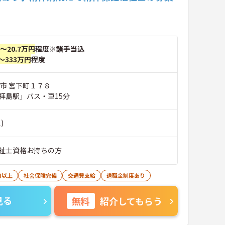
！
円～20.7万円
程度※諸手当込
～333万円
程度
子市 宮下町１７８
拝島駅」バス・車15分
)
祉士資格お持ちの方
日以上
社会保険完備
交通費支給
退職金制度あり
見る
無料
紹介してもらう