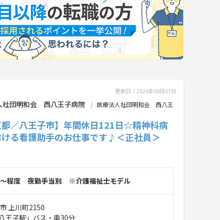
更新日：2026年08月07日
人社団明和会 西八王子病院
医療法人社団明和会 西八王
京都／八王子市】年間休日121日☆精神科病
おける看護助手のお仕事です♪＜正社員＞
～程度 夜勤手当別 ※介護福祉士モデル
市 上川町2150
八王子駅」バス・車30分