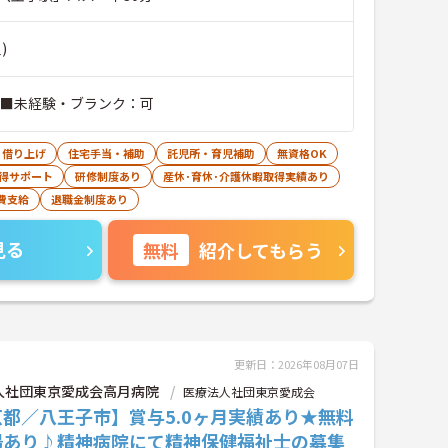
)
 ■未経験・ブランク：可
・借り上げ
住宅手当・補助
託児所・育児補助
無資格OK
得サポート
研修制度あり
産休･育休･介護休暇取得実績あり
費支給
退職金制度あり
見る
無料
紹介してもらう
更新日：2026年08月07日
人社団東京愛成会高月病院
医療法人社団東京愛成会
都／八王子市】賞与5.0ヶ月実績あり★無料
場あり♪精神病院にて精神保健福祉士の募集