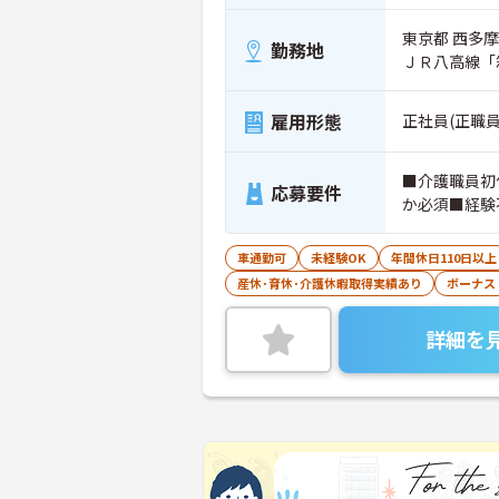
東京都 西多摩
勤務地
ＪＲ八高線「
雇用形態
正社員(正職員
■介護職員初
応募要件
か必須■経験
車通勤可
未経験OK
年間休日110日以上
産休･育休･介護休暇取得実績あり
ボーナス
詳細を