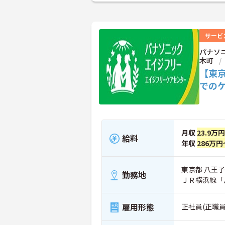
サービ
パナソ
木町
【東
での
月収
23.9万
給料
年収
286万円
東京都 八王子市
勤務地
ＪＲ横浜線「
雇用形態
正社員(正職員