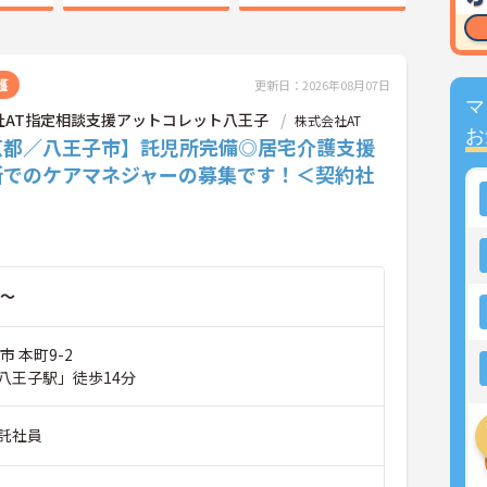
護
更新日：2026年08月07日
マ
社AT指定相談支援アットコレット八王子
株式会社AT
お
京都／八王子市】託児所完備◎居宅介護支援
所でのケアマネジャーの募集です！＜契約社
～
市 本町9-2
八王子駅」徒歩14分
託社員