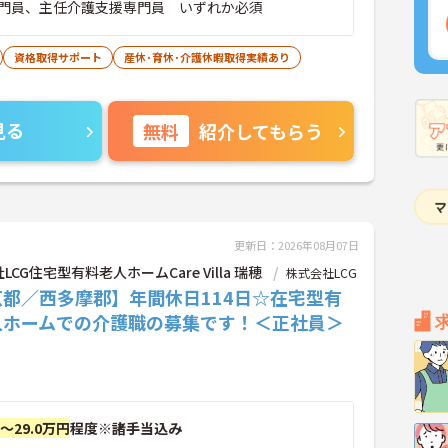
門員、主任介護支援専門員 いずれか必須
資格取得サポート
産休･育休･介護休暇取得実績あり
見る
無料
紹介してもらう
更新日：2026年08月07日
LCG住宅型有料老人ホームCare Villa 瑞穂
株式会社LCG
京都／西多摩郡】年間休日114日☆在宅型有
人ホームでの介護職の募集です！＜正社員＞
円～29.0万円
程度※諸手当込み