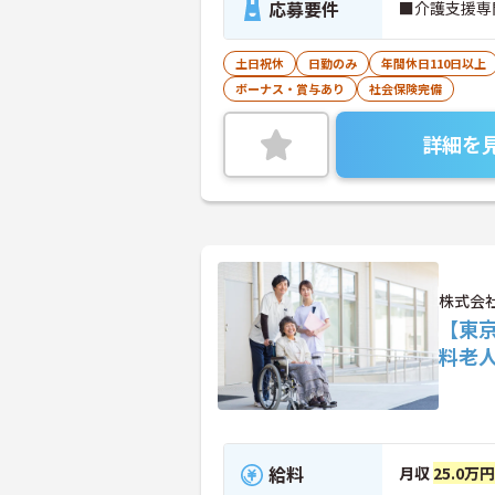
応募要件
■介護支援専
土日祝休
日勤のみ
年間休日110日以上
ボーナス・賞与あり
社会保険完備
詳細を
株式会社
【東
料老
給料
月収
25.0万