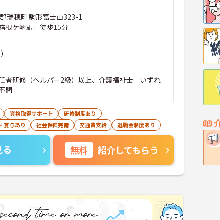
郡瑞穂町 駒形富士山323-1
箱根ケ崎駅」徒歩15分
)
任者研修（ヘルパー2級）以上、介護福祉士 いずれ
不問
資格取得サポート
研修制度あり
・賞与あり
社会保険完備
交通費支給
退職金制度あり
見る
無料
紹介してもらう