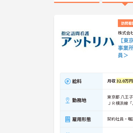
訪問看
株式会
【東
事業
員＞
給料
月収
32.0万円
東京都 八王子
勤務地
ＪＲ横浜線「
雇用形態
契約社員・嘱