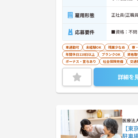
雇用形態
正社員(正職員
応募要件
■資格：不問
車通勤可
未経験OK
残業少なめ
寮
年間休日110日以上
ブランクOK
資格取
ボーナス・賞与あり
社会保険完備
交通
詳細を
医療法
【東京
駐車