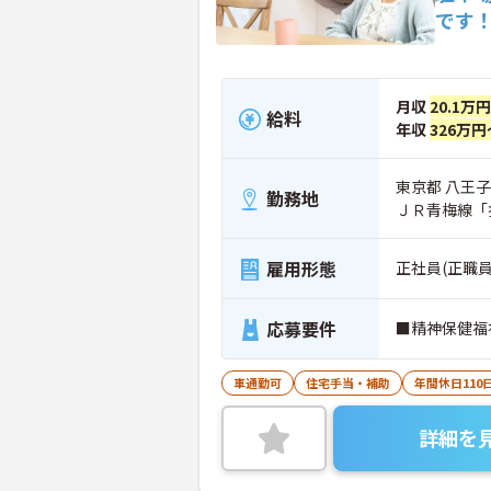
です
月収
20.1万
給料
年収
326万円
東京都 八王
勤務地
ＪＲ青梅線「
雇用形態
正社員(正職員
応募要件
■精神保健福
車通勤可
住宅手当・補助
年間休日110
詳細を