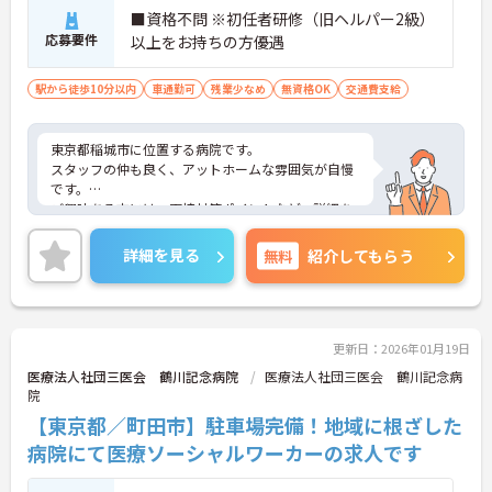
■資格不問 ※初任者研修（旧ヘルパー2級）
応募要件
以上をお持ちの方優遇
駅から徒歩10分以内
車通勤可
残業少なめ
無資格OK
交通費支給
東京都稲城市に位置する病院です。
スタッフの仲も良く、アットホームな雰囲気が自慢
です。
ご興味ある方には、面接対策ポイントなど、詳細を
お話しいたしますのでお気軽にご相談ください。
詳細を見る
無料
紹介してもらう
更新日：2026年01月19日
医療法人社団三医会 鶴川記念病院
医療法人社団三医会 鶴川記念病
院
【東京都／町田市】駐車場完備！地域に根ざした
病院にて医療ソーシャルワーカーの求人です