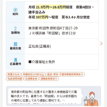
月収
21.9万円～26.8万円
程度 夜勤4回分・
諸手当込み
給料
年収
307万円
～程度 賞与3.4ヶ月分想定
東京都 町田市 原町田4丁目27-29
勤務地
ＪＲ横浜線「町田駅」徒歩11分
正社員(正職員)
雇用形態
■介護福祉士免許
応募要件
残業少なめ
年間休日110日以上
産休･育休･介護休暇取得実績あり
社会保険完備
交通費支給
退職金制度あり
東京都の町田市に位置する介護老人保健施設で介護
職の求人です。最寄りの「町田駅」からは徒歩圏内
の場所に位置しており通勤に便利です。
年間休日110日、残業も少なめとしっかりお休みが