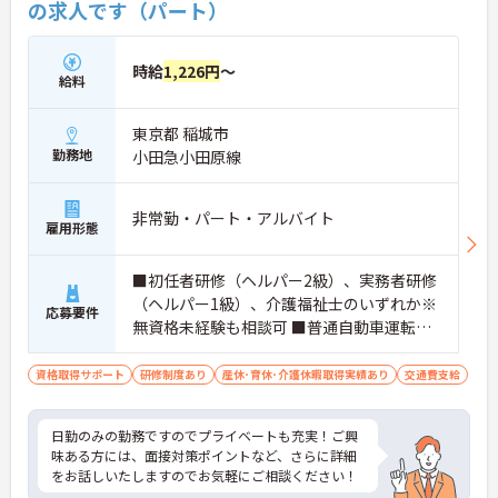
の求人です（パート）
時給
1,226円
～
給料
東京都 稲城市
勤務地
小田急小田原線
非常勤・パート・アルバイト
雇用形態
■初任者研修（ヘルパー2級）、実務者研修
（ヘルパー1級）、介護福祉士のいずれか※
応募要件
無資格未経験も相談可 ■普通自動車運転免
許（AT限定可）※必須
資格取得サポート
研修制度あり
産休･育休･介護休暇取得実績あり
交通費支給
日勤のみの勤務ですのでプライベートも充実！ご興
味ある方には、面接対策ポイントなど、さらに詳細
をお話しいたしますのでお気軽にご相談ください！