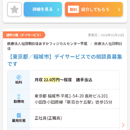
ご興味のある方には、面接対策ポイントなど、さら
に詳細をお話しいたしますので、お気軽にご相談く
詳細を見る
無料
紹介してもらう
ださい。
通所介護（デイサービス）
更新日：2026年01月16日
医療法人社団明日佳あすかフィジカルセンター平尾
医療法人社団明日
佳
【東京都／稲城市】デイサービスでの相談員募集
です
月収
22.0万円
～程度 諸手当込
給料
東京都 稲城市 平尾1-54-20 長財ビル101
勤務地
小田急小田原線「新百合ケ丘駅」徒歩15分
正社員(正職員)
雇用形態