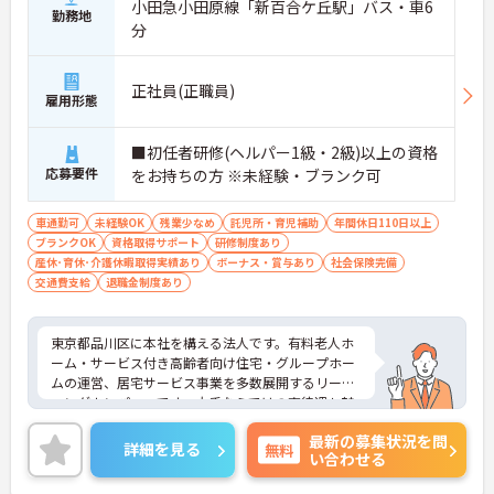
小田急小田原線「新百合ケ丘駅」バス・車6
勤務地
分
正社員(正職員)
雇用形態
■初任者研修(ヘルパー1級・2級)以上の資格
応募要件
をお持ちの方 ※未経験・ブランク可
車通勤可
未経験OK
残業少なめ
託児所・育児補助
年間休日110日以上
ブランクOK
資格取得サポート
研修制度あり
産休･育休･介護休暇取得実績あり
ボーナス・賞与あり
社会保険完備
交通費支給
退職金制度あり
東京都品川区に本社を構える法人です。有料老人ホ
ーム・サービス付き高齢者向け住宅・グループホー
ムの運営、居宅サービス事業を多数展開するリーデ
ィングカンパニーです。大手ならではの高待遇も魅
力です。ご興味ある方には、面接対策ポイントな
最新の募集状況を問
ど、さらに詳細をお話しいたしますのでお気軽にご
詳細を見る
無料
い合わせる
相談ください！