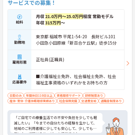
サービスでの募集！
月収
21.0万円～25.0万円
程度 常勤モデル
給料
年収
315万円
～
東京都 稲城市 平尾1-54-20 長財ビル101
勤務地
小田急小田原線「新百合ケ丘駅」徒歩15分
正社員(正職員)
雇用形態
■介護福祉士免許、社会福祉士免許、社会
応募要件
福祉主事資格のいずれかをお持ちの方
日勤のみ
年間休日110日以上
資格取得サポート
研修制度あり
産休･育休･介護休暇取得実績あり
社会保険完備
交通費支給
退職金制度あり
「ご自宅での療養生活での不安や負担を少しでも軽
減したい」「今までの自分たちの経験を生かして、
地域のご利用者様に少しでも安心して、少しでも元
気になって頂けるサービスを提供できれ