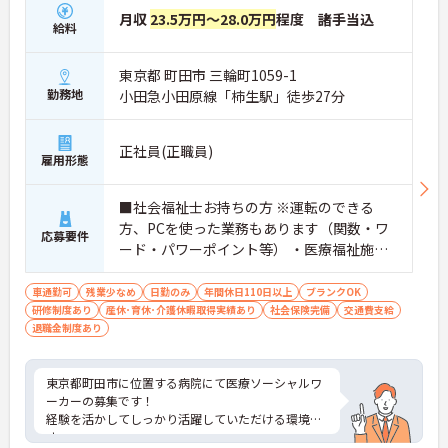
月収
23.5万円～28.0万円
程度 諸手当込
給料
東京都 町田市 三輪町1059-1
勤務地
小田急小田原線「柿生駅」徒歩27分
正社員(正職員)
雇用形態
■社会福祉士お持ちの方 ※運転のできる
方、PCを使った業務もあります（関数・ワ
応募要件
ード・パワーポイント等） ・医療福祉施設
経験、介護関係経験必須
車通勤可
残業少なめ
日勤のみ
年間休日110日以上
ブランクOK
研修制度あり
産休･育休･介護休暇取得実績あり
社会保険完備
交通費支給
退職金制度あり
東京都町田市に位置する病院にて医療ソーシャルワ
ーカーの募集です！
経験を活かしてしっかり活躍していただける環境で
す。