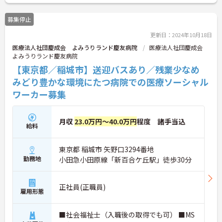
募集停止
更新日：2024年10月18日
医療法人社団慶成会 よみうりランド慶友病院
医療法人社団慶成会
よみうりランド慶友病院
【東京都／稲城市】送迎バスあり／残業少なめ
みどり豊かな環境にたつ病院での医療ソーシャル
ワーカー募集
月収
23.0万円～40.0万円
程度 諸手当込
給料
東京都 稲城市 矢野口3294番地
勤務地
小田急小田原線「新百合ケ丘駅」徒歩30分
正社員(正職員)
雇用形態
■社会福祉士（入職後の取得でも可） ■MS