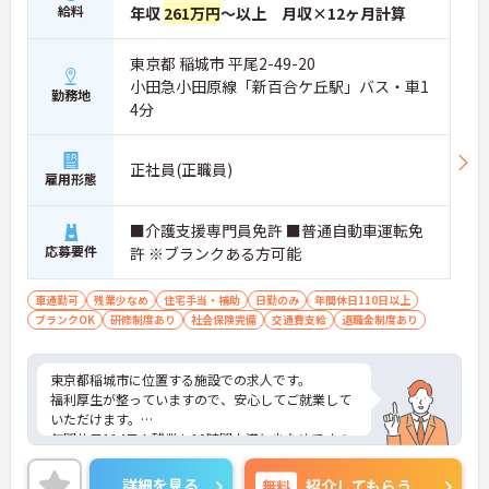
給料
年収
261万円
～以上 月収×12ヶ月計算
東京都 稲城市 平尾2-49-20
小田急小田原線「新百合ケ丘駅」バス・車1
勤務地
4分
正社員(正職員)
雇用形態
■介護支援専門員免許 ■普通自動車運転免
応募要件
許 ※ブランクある方可能
車通勤可
残業少なめ
住宅手当・補助
日勤のみ
年間休日110日以上
ブランクOK
研修制度あり
社会保険完備
交通費支給
退職金制度あり
東京都稲城市に位置する施設での求人です。
福利厚生が整っていますので、安心してご就業して
いただけます。
年間休日114日！残業も10時間未満と少なめですの
で、プライベートと予定が立てやすいです。
また、賞与4.2ヶ月分実績と頑張りを評価していただ
詳細を見る
無料
紹介してもらう