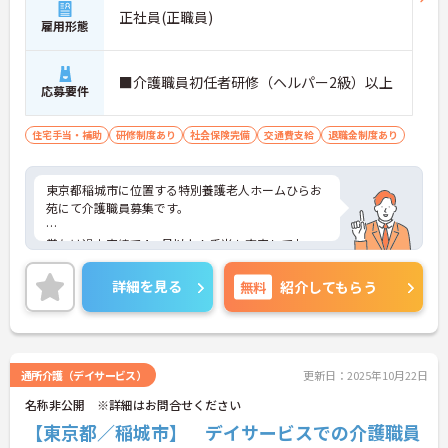
正社員(正職員)
雇用形態
■介護職員初任者研修（ヘルパー2級）以上
応募要件
住宅手当・補助
研修制度あり
社会保険完備
交通費支給
退職金制度あり
東京都稲城市に位置する特別養護老人ホームひらお
苑にて介護職員募集です。
賞与は過去実績で4ヶ月以上！手当も充実してお
り、ライフステージに合わせて長く働くことができ
る環境です。
詳細を見る
無料
紹介してもらう
ご興味ある方には、面接対策ポイントなど、さらに
詳細をお話しいたしますのでお気軽にご相談くださ
い！
通所介護（デイサービス）
更新日：2025年10月22日
名称非公開 ※詳細はお問合せください
【東京都／稲城市】 デイサービスでの介護職員