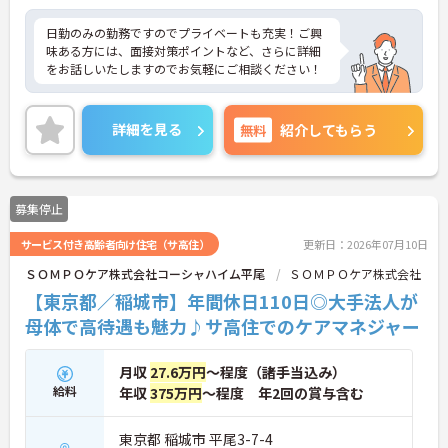
日勤のみの勤務ですのでプライベートも充実！ご興
味ある方には、面接対策ポイントなど、さらに詳細
をお話しいたしますのでお気軽にご相談ください！
詳細を見る
無料
紹介してもらう
募集停止
サービス付き高齢者向け住宅（サ高住）
更新日：2026年07月10日
ＳＯＭＰＯケア株式会社コーシャハイム平尾
ＳＯＭＰＯケア株式会社
【東京都／稲城市】年間休日110日◎大手法人が
母体で高待遇も魅力♪サ高住でのケアマネジャー
月収
27.6万円
～程度（諸手当込み）
給料
年収
375万円
～程度 年2回の賞与含む
東京都 稲城市 平尾3-7-4