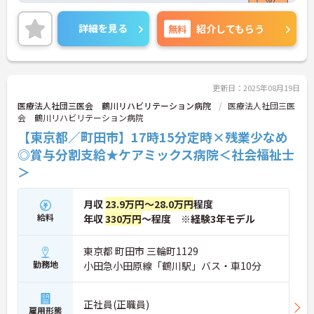
詳細を見る
無料
紹介してもらう
更新日：2025年08月19日
医療法人社団三医会 鶴川リハビリテーション病院
医療法人社団三医
会 鶴川リハビリテーション病院
【東京都／町田市】17時15分定時×残業少なめ
◎賞与分割支給★ケアミックス病院＜社会福祉士
＞
月収
23.9万円～28.0万円
程度
給料
年収
330万円
～程度 ※経験3年モデル
東京都 町田市 三輪町1129
勤務地
小田急小田原線「鶴川駅」バス・車10分
正社員(正職員)
雇用形態