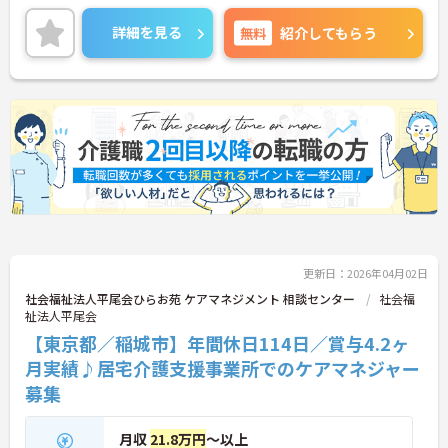
取得できるので、メリハリのついた勤務が可能★
あなたの経験やスキルを活かして、高齢者の皆さま
詳細を見る
無料
紹介してもらう
が安心して過ごせる空間づくりにチャレンジしてみ
ませんか？
ご興味のある方は面接対策ポイントや求人の詳細な
どお話いたしますのでお気軽にお問い合わせくださ
い。
更新日：2026年04月02日
社会福祉法人平尾会ひらお苑 ケアマネジメント 相談センター
社会福
祉法人平尾会
【東京都／稲城市】年間休日114日／賞与4.2ヶ
月実績♪居宅介護支援事業所でのケアマネジャー
募集
月収
21.8万円
～以上