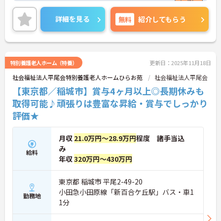
ば・・・。」「人生の最期に、ご本人様とご家族様
で最高の時間を過ごせるような、そんなサービスを
詳細を見る
無料
紹介してもらう
提供したい・・・。」という思いからぽかぽかリハ
ビリ訪問看護ステーションは立ち上がりました。
特別養護老人ホーム（特養）
更新日：2025年11月18日
社会福祉法人平尾会特別養護老人ホームひらお苑
社会福祉法人平尾会
【東京都／稲城市】賞与4ヶ月以上◎長期休みも
取得可能♪頑張りは豊富な昇給・賞与でしっかり
評価★
月収
21.0万円～28.9万円
程度 諸手当込
み
給料
年収
320万円～430万円
東京都 稲城市 平尾2-49-20
小田急小田原線「新百合ケ丘駅」バス・車1
勤務地
1分