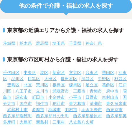
他の条件で介護・福祉の求人を探す
東京都の近隣エリアから介護・福祉の求人を探す
茨城県
栃木県
群馬県
埼玉県
千葉県
神奈川県
東京都の市区町村から介護・福祉の求人を探す
千代田区
中央区
港区
新宿区
文京区
台東区
墨田区
江東
区
品川区
目黒区
大田区
世田谷区
渋谷区
中野区
杉並区
豊島区
北区
荒川区
板橋区
練馬区
足立区
葛飾区
江戸
川区
八王子市
立川市
武蔵野市
三鷹市
青梅市
府中市
昭
島市
調布市
町田市
小金井市
小平市
日野市
東村山市
国
分寺市
国立市
福生市
狛江市
東大和市
清瀬市
東久留米市
武蔵村山市
多摩市
稲城市
羽村市
あきる野市
西東京市
西多摩郡瑞穂町
西多摩郡日の出町
西多摩郡檜原村
西多摩郡奥
多摩町
大島町
新島村
三宅村
八丈島八丈町