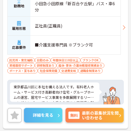
小田急小田原線「新百合ケ丘駅」バス・車6
勤務地
分
正社員(正職員)
雇用形態
■介護支援専門員 ※ブランク可
応募要件
託児所・育児補助
日勤のみ
年間休日110日以上
ブランクOK
資格取得サポート
研修制度あり
産休･育休･介護休暇取得実績あり
ボーナス・賞与あり
社会保険完備
交通費支給
退職金制度あり
東京都品川区に本社を構える法人です。有料老人ホ
ーム・サービス付き高齢者向け住宅・グループホー
ムの運営、居宅サービス事業を多数展開するリーデ
ィングカンパニーです。大手ならではの高待遇も魅
力です。ご興味ある方には、面接対策ポイントな
最新の募集状況を問
ど、さらに詳細をお話しいたしますのでお気軽にご
詳細を見る
無料
い合わせる
相談ください！