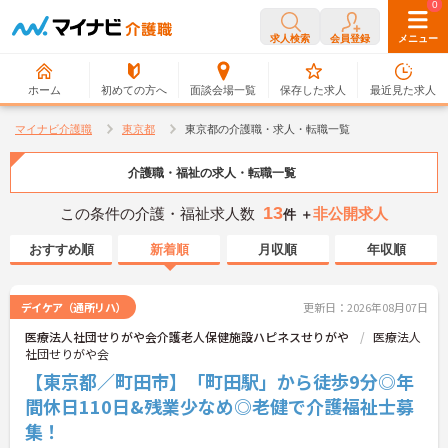
0
0
求人検索
会員登録
メニュー
ホーム
初めての方へ
面談会場一覧
保存した求人
最近見た求人
マイナビ介護職
東京都
東京都の介護職・求人・転職一覧
介護職・福祉の求人・転職一覧
13
この条件の介護・福祉求人数
非公開求人
件 ＋
おすすめ順
新着順
月収順
年収順
デイケア（通所リハ）
更新日：2026年08月07日
医療法人社団せりがや会介護老人保健施設ハピネスせりがや
医療法人
社団せりがや会
【東京都／町田市】「町田駅」から徒歩9分◎年
間休日110日&残業少なめ◎老健で介護福祉士募
集！