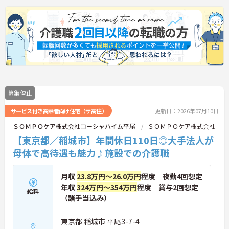
募集停止
サービス付き高齢者向け住宅（サ高住）
更新日：2026年07月10日
ＳＯＭＰＯケア株式会社コーシャハイム平尾
ＳＯＭＰＯケア株式会社
【東京都／稲城市】年間休日110日◎大手法人が
母体で高待遇も魅力♪施設での介護職
月収
23.8万円～26.0万円
程度 夜勤4回想定
年収
324万円～354万円
程度 賞与2回想定
給料
（諸手当込み）
東京都 稲城市 平尾3-7-4