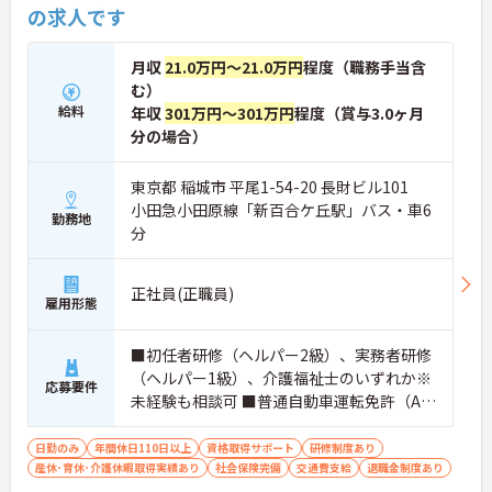
の求人です
月収
21.0万円～21.0万円
程度（職務手当含
む）
給料
年収
301万円～301万円
程度（賞与3.0ヶ月
分の場合）
東京都 稲城市 平尾1-54-20 長財ビル101
小田急小田原線「新百合ケ丘駅」バス・車6
勤務地
分
正社員(正職員)
雇用形態
■初任者研修（ヘルパー2級）、実務者研修
（ヘルパー1級）、介護福祉士のいずれか※
応募要件
未経験も相談可 ■普通自動車運転免許（AT
限定可）※必須
日勤のみ
年間休日110日以上
資格取得サポート
研修制度あり
産休･育休･介護休暇取得実績あり
社会保険完備
交通費支給
退職金制度あり