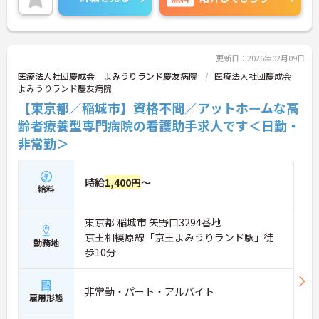
けます。
ご興味のある方には、面接対策ポイントなど、さら
に詳細をお話しいたしますので、お気軽にご相談く
ださい。
更新日：2026年02月09日
医療法人社団慶成会 よみうりランド慶友病院
医療法人社団慶成会
よみうりランド慶友病院
【東京都／稲城市】資格不問／アットホームな高
齢者療養型専門病院の看護助手求人です＜日勤・
非常勤＞
時給
1,400円
～
給料
東京都 稲城市 矢野口3294番地
京王相模原線「京王よみうりランド駅」徒
勤務地
歩10分
非常勤・パート・アルバイト
雇用形態