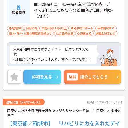
■介護福祉士、社会福祉主事任用資格、デ
イで2年以上務めた方など ■普通自動車免許
応募要件
（AT可）
未経験OK
日勤のみ
年間休日110日以上
資格取得サポート
研修制度あり
産休･育休･介護休暇取得実績あり
社会保険完備
交通費支給
退職金制度あり
東京都稲城市に位置するデイサービスでの求人で
す。
福利厚生が整っていますので、安心してご就業して
いただけます。
ご興味のある方は、お気軽にお問い合わせくださ
い。
詳細を見る
無料
紹介してもらう
通所介護（デイサービス）
更新日：2025年11月18日
医療法人社団明日佳ぽかぽかフィジカルセンター平尾
医療法人社団明
日佳
【東京都／稲城市】 リハビリに力を入れたデイ