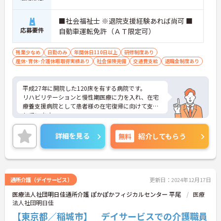
■社会福祉士 ※退院支援経験あれば尚可 ■
応募要件
自動車運転免許（ＡＴ限定可）
残業少なめ
日勤のみ
年間休日110日以上
研修制度あり
産休･育休･介護休暇取得実績あり
社会保険完備
交通費支給
退職金制度あり
平成27年に開院した120床を有する病院です。
リハビリテーションと慢性期医療に力を入れ、在宅
療養支援病院として患者様の在宅復帰に向けて支援
しています。
この度は医療相談室での相談業務をお任せします。
医師、看護師、リハビリスタッフ、薬剤師、栄養
詳細を見る
無料
紹介してもらう
士、その他のスタッフや地域の保健師、ケアマネジ
ャーと連携を図りながらご支援します。
最寄り駅からは少し距離がありますが、送迎バスも
あり通勤には便利です。
ご興味のある方には、面接対策ポイントなど、さら
通所介護（デイサービス）
更新日：2024年12月17日
に詳細をお話しいたしますのでお気軽にご相談くだ
医療法人社団明日佳通所介護 ぽかぽかフィジカルセンター 平尾
医療
さい！
法人社団明日佳
【東京都／稲城市】 デイサービスでの介護職員