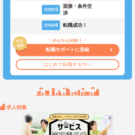
面接・条件交
3
STEP
渉
4
転職成功！
STEP
転職サポートに登録
はじめて転職する方へ
求人特集