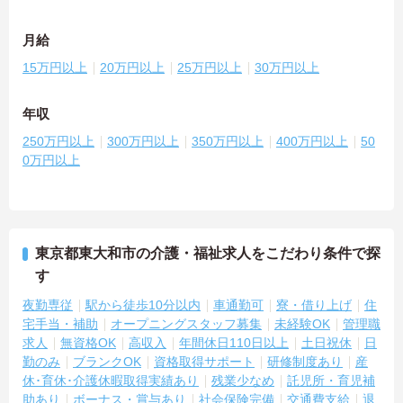
月給
15万円以上
20万円以上
25万円以上
30万円以上
年収
250万円以上
300万円以上
350万円以上
400万円以上
50
0万円以上
東京都東大和市の介護・福祉求人をこだわり条件で探
す
夜勤専従
駅から徒歩10分以内
車通勤可
寮・借り上げ
住
宅手当・補助
オープニングスタッフ募集
未経験OK
管理職
求人
無資格OK
高収入
年間休日110日以上
土日祝休
日
勤のみ
ブランクOK
資格取得サポート
研修制度あり
産
休･育休･介護休暇取得実績あり
残業少なめ
託児所・育児補
助あり
ボーナス・賞与あり
社会保険完備
交通費支給
退