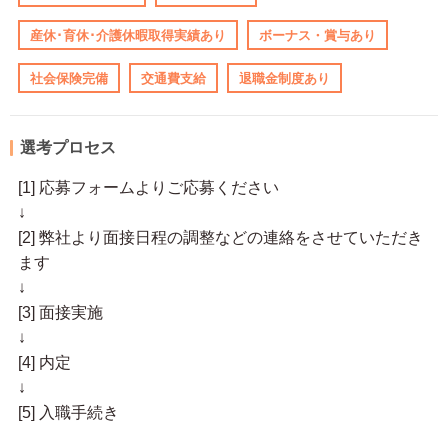
産休･育休･介護休暇取得実績あり
ボーナス・賞与あり
社会保険完備
交通費支給
退職金制度あり
選考プロセス
[1] 応募フォームよりご応募ください
↓
[2] 弊社より面接日程の調整などの連絡をさせていただき
ます
↓
[3] 面接実施
↓
[4] 内定
↓
[5] 入職手続き