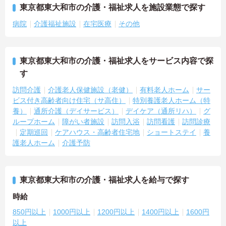
東京都東大和市の介護・福祉求人を施設業態で探す
病院
介護福祉施設
在宅医療
その他
東京都東大和市の介護・福祉求人をサービス内容で探
す
訪問介護
介護老人保健施設（老健）
有料老人ホーム
サー
ビス付き高齢者向け住宅（サ高住）
特別養護老人ホーム（特
養）
通所介護（デイサービス）
デイケア（通所リハ）
グ
ループホーム
障がい者施設
訪問入浴
訪問看護
訪問診療
定期巡回
ケアハウス・高齢者住宅地
ショートステイ
養
護老人ホーム
介護予防
東京都東大和市の介護・福祉求人を給与で探す
時給
850円以上
1000円以上
1200円以上
1400円以上
1600円
以上