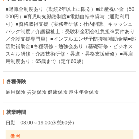
■退職金制度あり（勤続2年以上に限る）■出産祝い金（50,
000円）■育児時短勤務制度■電動自転車貸与（通勤利用
可）■資格取得支援（実務者研修：社内開講、キャッシュ
バック制度／介護福祉士：受験料全額会社負担※要件あり
／介護支援専門員）■インフルエンザ予防接種補助金精■部
活動補助金■各種研修・勉強会あり（基礎研修・ビジネス
スキル研修・介護技術研修・昇進・昇格支援研修）■再雇
用制度あり：65歳まで（定年60歳）
各種保険
雇用保険 労災保険 健康保険 厚生年金保険
就業時間
日勤：08:00～19:00(休憩60分)
備 考