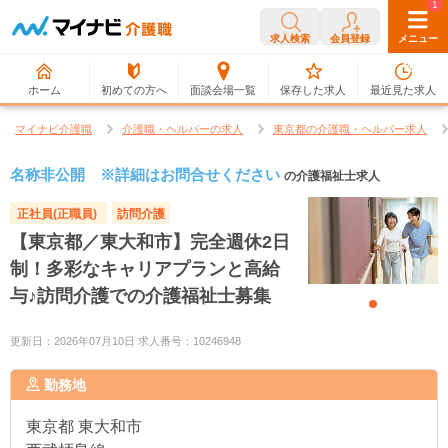
0
1
求人検索
会員登録
メニュー
ホーム
初めての方へ
面談会場一覧
保存した求人
最近見た求人
マイナビ介護職
介護職・ヘルパーの求人
東京都の介護職・ヘルパー求人
名称非公開 ※詳細はお問合せください
の介護福祉士求人
正社員(正職員)
訪問介護
【東京都／東大和市】完全週休2日
制！多彩なキャリアプランと高給
与♪訪問介護での介護福祉士募集
更新日：2026年07月10日 求人番号：10246948
勤務地
東京都
東大和市