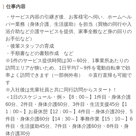
仕事内容
・サービス内容の引継ぎ後、お客様宅へ伺い、ホームヘル
パー業務（身体介護、生活援助）を担当（買物の同行や入
浴介助など介護サービスを提供、家事全般など身の回りの
お手伝など）
・後輩スタッフの育成
・手順書などの書類作成 など
※1件のサービス提供時間は30～60分、1事業所あたりの
訪問エリアが狭いため、1日平均7～9件を電動自転車で効
率よく訪問できます（一部例外有） ※直行直帰も可能で
す
※入社後は先輩社員と共に同行訪問からスタート！
＜1日のスケジュール・例＞【8：00～】1件目・身体介護
60分、2件目・身体介護60分、3件目・生活支援45分【1
1：00～】お昼休憩【12：00～】4件目・身体介護20分、5
件目・身体介護60分【14：30～】事務作業【15：10～】6
件目・生活援助45分、7件目・身体介護60分・8件目・身
体介護30分