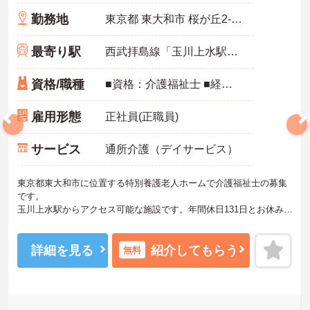
勤務地
東京都 東大和市 桜が丘2-53-6
最寄り駅
西武拝島線「玉川上水駅」5分
資格/職種
■資格：介護福祉士 ■経験：未経験OK ■普通自動車運転免許：記載なし★コピー不要★
雇用形態
正社員(正職員)
サービス
通所介護（デイサービス）
東京都東大和市に位置する特別養護老人ホームで介護福祉士の募集
です。
玉川上水駅からアクセス可能な施設です。年間休日131日とお休みを
しっかり確保でき、残業も少なめの環境です。住宅手当や家族手
当、退職金制度など福利厚生も充実しています。障害福祉サービス
も併設しており、幅広い経験を積みながらスキルアップを目指せま
詳細を見る
紹介してもらう
無料
す。
―――――――――――――――
■ ゆとりある働き方を実現