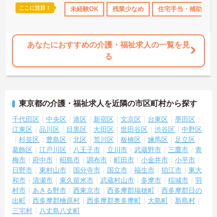
―――――――――――――――
ここに注目！
研修制度あり
産休･育休･介護休暇取得実績あり
未経験OK
残業少なめ
住宅手当・補助
社会保険完備
仕事と私生活を両立しやすい環境です
・年間休日131日
・シフト制勤務
・残業ほぼなし
あなたにおすすめの介護・福祉求人の一覧を見
→ プライベートの時間もしっかり確保できます♪
る
―――――――――――――――
■ 福利厚生が充実した職場
―――――――――――――――
安心して長く働きやすい環境です
東京都の介護・福祉求人を近隣の市区町村から探す
・住宅手当あり
・家族手当あり
千代田区
中央区
港区
新宿区
文京区
台東区
墨田区
・退職金制度あり
江東区
品川区
目黒区
大田区
世田谷区
渋谷区
中野区
→ 将来を見据えて安定して勤務できます♪
杉並区
豊島区
北区
荒川区
板橋区
練馬区
足立区
葛飾区
江戸川区
八王子市
立川市
武蔵野市
三鷹市
青
―――――――――――――――
■ 多彩な福祉に触れて成長
梅市
府中市
昭島市
調布市
町田市
小金井市
小平市
―――――――――――――――
日野市
東村山市
国分寺市
国立市
福生市
狛江市
東大
幅広い知識や経験を身につけやすい職場です
和市
清瀬市
東久留米市
武蔵村山市
多摩市
稲城市
羽
・ユニット型特別養護老人ホーム
村市
あきる野市
西東京市
西多摩郡瑞穂町
西多摩郡日の
・障害福祉サービスを併設
出町
西多摩郡檜原村
西多摩郡奥多摩町
大島町
新島村
・様々な利用者との関わりあり
三宅村
八丈島八丈町
→ 福祉職としてスキルアップを目指せます♪