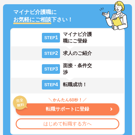
マイナビ介護職に
お気軽にご相談
下さい！
マイナビ介護
1
STEP
職にご登録
2
求人のご紹介
STEP
面接・条件交
3
STEP
渉
4
転職成功！
STEP
転職サポートに登録
はじめて転職する方へ