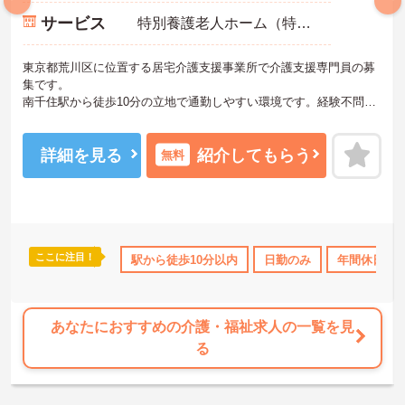
サービス
特別養護老人ホーム（特養）
東京都荒川区に位置する居宅介護支援事業所で介護支援専門員の募
集です。
南千住駅から徒歩10分の立地で通勤しやすい環境です。経験不問で
チャレンジでき、同法人内で特別養護老人ホーム・短期入所生活介
護・通所介護・地域包括支援センターなどとの連携体制も整ってい
ます。リフレッシュ休暇や確定拠出年金制度もあり、長期的なキャ
詳細を見る
紹介してもらう
無料
リア形成を目指せる職場です。
―――――――――――――――
■ 多職種連携で成長できる環境
―――――――――――――――
地域福祉を幅広く学べる環境です
ここに注目！
手当・補助
資格取得サポート
駅から徒歩10分以内
研修制度あり
日勤のみ
産休･育休･介護休暇
年間休日11
・特別養護老人ホームに併設
・同法人で複数の介護サービスを運営
・地域包括支援センターとの連携あり
→ 幅広い知識や経験を身につけながら成長を目指せます♪
あなたにおすすめの介護・福祉求人の一覧を見
る
―――――――――――――――
■ 通勤しやすい好立地の職場
―――――――――――――――