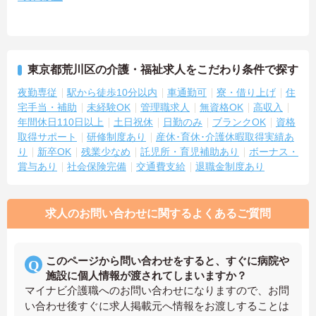
東京都荒川区の介護・福祉求人をこだわり条件で探す
夜勤専従
駅から徒歩10分以内
車通勤可
寮・借り上げ
住
宅手当・補助
未経験OK
管理職求人
無資格OK
高収入
年間休日110日以上
土日祝休
日勤のみ
ブランクOK
資格
取得サポート
研修制度あり
産休･育休･介護休暇取得実績あ
り
新卒OK
残業少なめ
託児所・育児補助あり
ボーナス・
賞与あり
社会保険完備
交通費支給
退職金制度あり
求人のお問い合わせに関するよくあるご質問
このページから問い合わせをすると、すぐに病院や
施設に個人情報が渡されてしまいますか？
マイナビ介護職へのお問い合わせになりますので、お問
い合わせ後すぐに求人掲載元へ情報をお渡しすることは