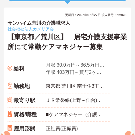
更新日：2026年07月27日 求人番号：659609
サンハイム荒川の介護職求人
社会福祉法人カメリア会
【東京都／荒川区】 居宅介護支援事業
所にて常勤ケアマネジャー募集
月収 30.0万円～36.5万円程度（諸手当込み）
給料
年収 403万円～賞与2ヶ月想定
勤務地
東京都 荒川区 南千住3丁目14番7号
最寄り駅
ＪＲ常磐線(上野－仙台)「南千住駅」徒歩10分
資格/職種
■ケアマネジャー（介護支援専門員）資格お持ちの方 ※居宅ケアマネ経験のある方は尚良し
雇用形態
正社員(正職員)