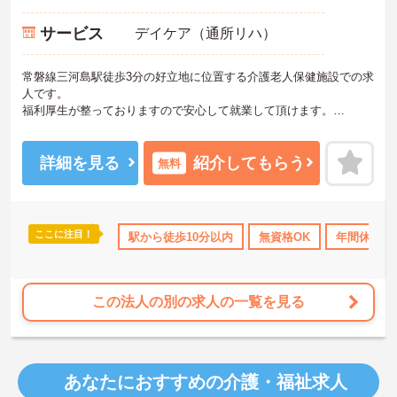
サービス
デイケア（通所リハ）
常磐線三河島駅徒歩3分の好立地に位置する介護老人保健施設での求
人です。
福利厚生が整っておりますので安心して就業して頂けます。
ご興味のある方は面接対策ポイントなどお話致しますのでお気軽に
お問い合わせください。
詳細を見る
紹介してもらう
無料
ここに注目！
110日以上
社会保険完備
駅から徒歩10分以内
交通費支給
退職金制度あり
無資格OK
年間休日11
この法人の別の求人の一覧を見る
あなたにおすすめの介護・福祉求人