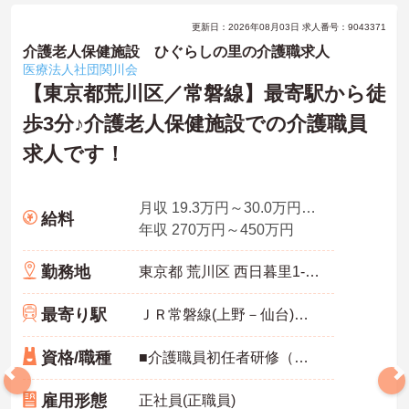
更新日：2026年08月03日 求人番号：9043371
介護老人保健施設 ひぐらしの里の介護職求人
医療法人社団関川会
【東京都荒川区／常磐線】最寄駅から徒
歩3分♪介護老人保健施設での介護職員
求人です！
月収 19.3万円～30.0万円程度 諸手当込
給料
年収 270万円～450万円
勤務地
東京都 荒川区 西日暮里1-4-1
最寄り駅
ＪＲ常磐線(上野－仙台)「三河島駅」徒歩3分
資格/職種
■介護職員初任者研修（ヘルパー2級）以上
雇用形態
正社員(正職員)