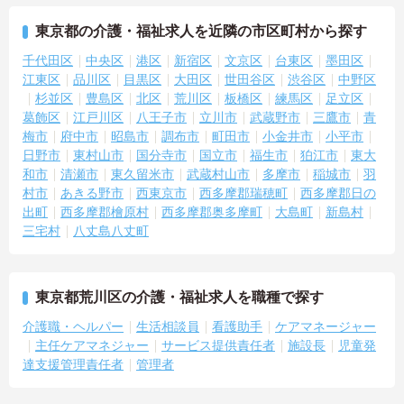
毎日の通勤負担を抑えやすい環境です
・南千住駅より徒歩10分
東京都の介護・福祉求人を近隣の市区町村から探す
・転勤なし
・日勤のみの勤務
千代田区
中央区
港区
新宿区
文京区
台東区
墨田区
→ 生活リズムを整えながら長く働きやすい職場です♪
江東区
品川区
目黒区
大田区
世田谷区
渋谷区
中野区
杉並区
豊島区
北区
荒川区
板橋区
練馬区
足立区
―――――――――――――――
葛飾区
江戸川区
八王子市
立川市
武蔵野市
三鷹市
青
■ 長期就業を支える待遇面
梅市
府中市
昭島市
調布市
町田市
小金井市
小平市
―――――――――――――――
日野市
東村山市
国分寺市
国立市
福生市
狛江市
東大
安定した環境で勤務できます
和市
清瀬市
東久留米市
武蔵村山市
多摩市
稲城市
羽
・月給300000円以上
村市
あきる野市
西東京市
西多摩郡瑞穂町
西多摩郡日の
・賞与年2回支給実績あり
・リフレッシュ休暇年3日あり
出町
西多摩郡檜原村
西多摩郡奥多摩町
大島町
新島村
→ ワークライフバランスを大切にしながら働けます♪
三宅村
八丈島八丈町
東京都荒川区の介護・福祉求人を職種で探す
介護職・ヘルパー
生活相談員
看護助手
ケアマネージャー
主任ケアマネジャー
サービス提供責任者
施設長
児童発
達支援管理責任者
管理者