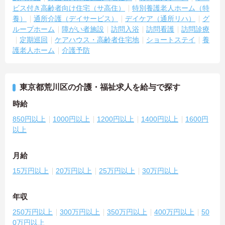
ビス付き高齢者向け住宅（サ高住）
特別養護老人ホーム（特
養）
通所介護（デイサービス）
デイケア（通所リハ）
グ
ループホーム
障がい者施設
訪問入浴
訪問看護
訪問診療
定期巡回
ケアハウス・高齢者住宅地
ショートステイ
養
護老人ホーム
介護予防
東京都荒川区の介護・福祉求人を給与で探す
時給
850円以上
1000円以上
1200円以上
1400円以上
1600円
以上
月給
15万円以上
20万円以上
25万円以上
30万円以上
年収
250万円以上
300万円以上
350万円以上
400万円以上
50
0万円以上