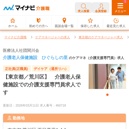
0
1
求人検索
会員登録
メニュー
ホーム
初めての方へ
面談会場一覧
保存した求人
最近見た求人
マイナビ介護職
ケアマネージャーの求人
東京都のケアマネージャー求人
医療法人社団関川会
介護老人保健施設 ひぐらしの里
のケアマネ（介護支援専門員）求人
正社員(正職員)
デイケア（通所リハ）
【東京都／荒川区】 介護老人保
健施設での介護支援専門員求人で
す
更新日：2026年03月11日 求人番号：460718
勤務地