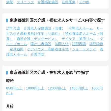
病院
クリニック
介護福祉施設
在宅医療
その他
東京都荒川区の介護・福祉求人をサービス内容で探す
訪問介護
介護老人保健施設（老健）
有料老人ホーム
サー
ビス付き高齢者向け住宅（サ高住）
特別養護老人ホーム（特
養）
通所介護（デイサービス）
デイケア（通所リハ）
グ
ループホーム
障がい者施設
訪問入浴
訪問看護
訪問診療
定期巡回
ケアハウス・高齢者住宅地
ショートステイ
養
護老人ホーム
介護予防
東京都荒川区の介護・福祉求人を給与で探す
時給
850円以上
1000円以上
1200円以上
1400円以上
1600円
以上
月給