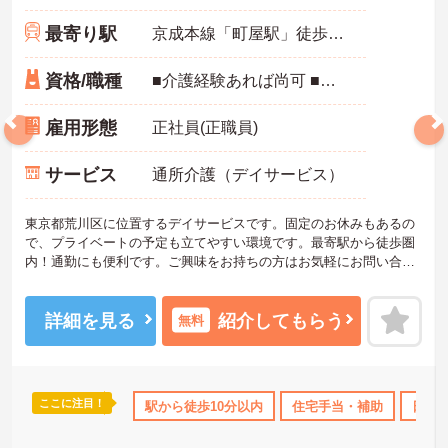
最寄り駅
京成本線「町屋駅」徒歩5分
資格/職種
■介護経験あれば尚可 ■普通自動車運転免許
雇用形態
正社員(正職員)
サービス
通所介護（デイサービス）
東京都荒川区に位置するデイサービスです。固定のお休みもあるの
で、プライベートの予定も立てやすい環境です。最寄駅から徒歩圏
内！通勤にも便利です。ご興味をお持ちの方はお気軽にお問い合わ
せください。
詳細を見る
紹介してもらう
無料
ここに注目！
得サポート
研修制度あり
駅から徒歩10分以内
産休･育休･介護休暇取得実績あり
住宅手当・補助
日勤
ボー