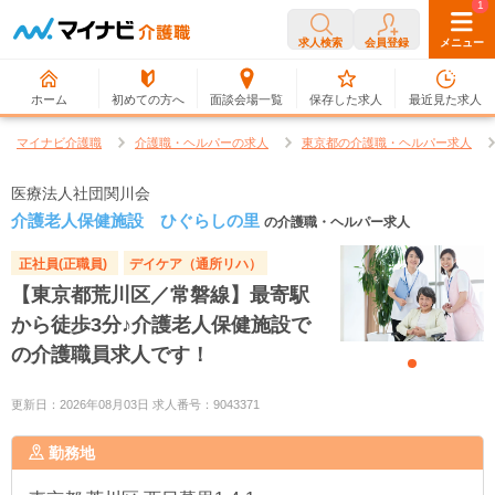
0
1
求人検索
会員登録
メニュー
ホーム
初めての方へ
面談会場一覧
保存した求人
最近見た求人
マイナビ介護職
介護職・ヘルパーの求人
東京都の介護職・ヘルパー求人
医療法人社団関川会
介護老人保健施設 ひぐらしの里
の介護職・ヘルパー求人
正社員(正職員)
デイケア（通所リハ）
【東京都荒川区／常磐線】最寄駅
から徒歩3分♪介護老人保健施設で
の介護職員求人です！
更新日：2026年08月03日 求人番号：9043371
勤務地