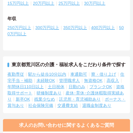
15万円以上
20万円以上
25万円以上
30万円以上
年収
250万円以上
300万円以上
350万円以上
400万円以上
50
0万円以上
東京都荒川区の介護・福祉求人をこだわり条件で探す
夜勤専従
駅から徒歩10分以内
車通勤可
寮・借り上げ
住
宅手当・補助
未経験OK
管理職求人
無資格OK
高収入
年間休日110日以上
土日祝休
日勤のみ
ブランクOK
資格
取得サポート
研修制度あり
産休･育休･介護休暇取得実績あ
り
新卒OK
残業少なめ
託児所・育児補助あり
ボーナス・
賞与あり
社会保険完備
交通費支給
退職金制度あり
求人のお問い合わせに関するよくあるご質問