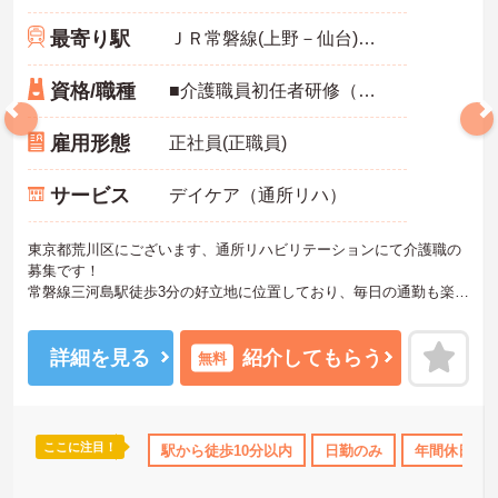
最寄り駅
ＪＲ常磐線(上野－仙台)「三河島駅」徒歩3分
資格/職種
■介護職員初任者研修（ヘルパー2級）以上
雇用形態
正社員(正職員)
サービス
デイケア（通所リハ）
東京都荒川区にございます、通所リハビリテーションにて介護職の
募集です！
常磐線三河島駅徒歩3分の好立地に位置しており、毎日の通勤も楽々
です♪
福利厚生が整っておりますので安心して就業して頂けます。
ご興味のある方は面接対策ポイントなどお話致しますのでお気軽に
詳細を見る
紹介してもらう
無料
お問い合わせください。
ここに注目！
社会保険完備
交通費支給
駅から徒歩10分以内
退職金制度あり
日勤のみ
年間休日11