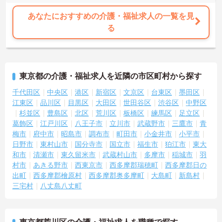
あなたにおすすめの介護・福祉求人の一覧を見
る
東京都の介護・福祉求人を近隣の市区町村から探す
千代田区
中央区
港区
新宿区
文京区
台東区
墨田区
江東区
品川区
目黒区
大田区
世田谷区
渋谷区
中野区
杉並区
豊島区
北区
荒川区
板橋区
練馬区
足立区
葛飾区
江戸川区
八王子市
立川市
武蔵野市
三鷹市
青
梅市
府中市
昭島市
調布市
町田市
小金井市
小平市
日野市
東村山市
国分寺市
国立市
福生市
狛江市
東大
和市
清瀬市
東久留米市
武蔵村山市
多摩市
稲城市
羽
村市
あきる野市
西東京市
西多摩郡瑞穂町
西多摩郡日の
出町
西多摩郡檜原村
西多摩郡奥多摩町
大島町
新島村
三宅村
八丈島八丈町