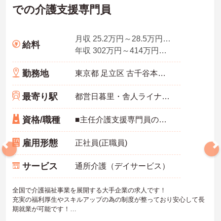
での介護支援専門員
月収 25.2万円～28.5万円程度（諸手当込み）
給料
年収 302万円～414万円程度（別途賞与付与）
勤務地
東京都 足立区 古千谷本町4-7-5
最寄り駅
都営日暮里・舎人ライナー「舎人駅」徒歩13分
資格/職種
■主任介護支援専門員の方 ※ケアマネジャーの業務経験のある方
雇用形態
正社員(正職員)
サービス
通所介護（デイサービス）
全国で介護福祉事業を展開する大手企業の求人です！
充実の福利厚生やスキルアップの為の制度が整っており安心して長
期就業が可能です！
ご興味ある方には、面接のポイントなど、さらに詳細をお話致しま