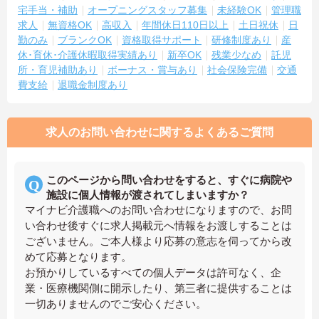
宅手当・補助
オープニングスタッフ募集
未経験OK
管理職
求人
無資格OK
高収入
年間休日110日以上
土日祝休
日
勤のみ
ブランクOK
資格取得サポート
研修制度あり
産
休･育休･介護休暇取得実績あり
新卒OK
残業少なめ
託児
所・育児補助あり
ボーナス・賞与あり
社会保険完備
交通
費支給
退職金制度あり
求人のお問い合わせに関するよくあるご質問
このページから問い合わせをすると、すぐに病院や
施設に個人情報が渡されてしまいますか？
マイナビ介護職へのお問い合わせになりますので、お問
い合わせ後すぐに求人掲載元へ情報をお渡しすることは
ございません。ご本人様より応募の意志を伺ってから改
めて応募となります。
お預かりしているすべての個人データは許可なく、企
業・医療機関側に開示したり、第三者に提供することは
一切ありませんのでご安心ください。