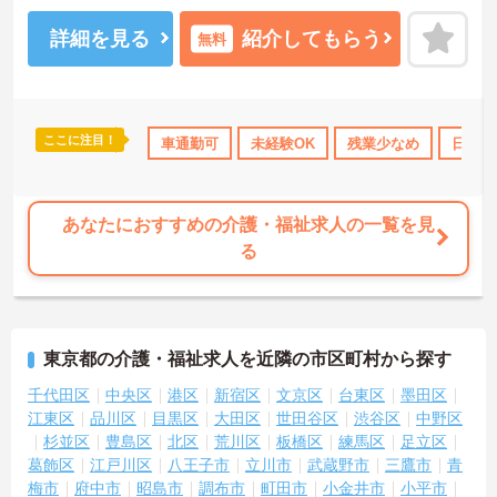
すのでお気軽にご相談ください。
詳細を見る
紹介してもらう
無料
ここに注目！
車通勤可
未経験OK
残業少なめ
日勤の
あなたにおすすめの介護・福祉求人の一覧を見
る
東京都の介護・福祉求人を近隣の市区町村から探す
千代田区
中央区
港区
新宿区
文京区
台東区
墨田区
江東区
品川区
目黒区
大田区
世田谷区
渋谷区
中野区
杉並区
豊島区
北区
荒川区
板橋区
練馬区
足立区
葛飾区
江戸川区
八王子市
立川市
武蔵野市
三鷹市
青
梅市
府中市
昭島市
調布市
町田市
小金井市
小平市