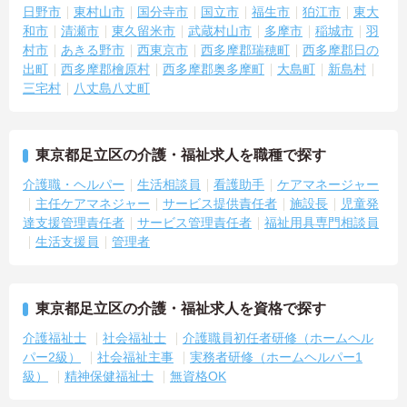
日野市
東村山市
国分寺市
国立市
福生市
狛江市
東大
和市
清瀬市
東久留米市
武蔵村山市
多摩市
稲城市
羽
村市
あきる野市
西東京市
西多摩郡瑞穂町
西多摩郡日の
出町
西多摩郡檜原村
西多摩郡奥多摩町
大島町
新島村
三宅村
八丈島八丈町
東京都足立区の介護・福祉求人を職種で探す
介護職・ヘルパー
生活相談員
看護助手
ケアマネージャー
主任ケアマネジャー
サービス提供責任者
施設長
児童発
達支援管理責任者
サービス管理責任者
福祉用具専門相談員
生活支援員
管理者
東京都足立区の介護・福祉求人を資格で探す
介護福祉士
社会福祉士
介護職員初任者研修（ホームヘル
パー2級）
社会福祉主事
実務者研修（ホームヘルパー1
級）
精神保健福祉士
無資格OK