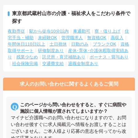
東京都武蔵村山市の介護・福祉求人をこだわり条件で
探す
夜勤専従
駅から徒歩10分以内
車通勤可
寮・借り上げ
住
宅手当・補助
未経験OK
管理職求人
無資格OK
高収入
年間休日110日以上
土日祝休
日勤のみ
ブランクOK
資格
取得サポート
研修制度あり
産休･育休･介護休暇取得実績あ
り
残業少なめ
託児所・育児補助あり
ボーナス・賞与あり
社会保険完備
交通費支給
退職金制度あり
求人のお問い合わせに関するよくあるご質問
このページから問い合わせをすると、すぐに病院や
施設に個人情報が渡されてしまいますか？
マイナビ介護職へのお問い合わせになりますので、お問
い合わせ後すぐに求人掲載元へ情報をお渡しすることは
ございません。ご本人様より応募の意志を伺ってから改
めて応募となります。