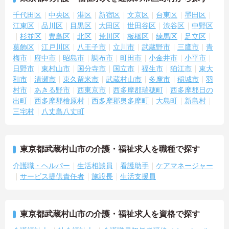
千代田区
中央区
港区
新宿区
文京区
台東区
墨田区
江東区
品川区
目黒区
大田区
世田谷区
渋谷区
中野区
杉並区
豊島区
北区
荒川区
板橋区
練馬区
足立区
葛飾区
江戸川区
八王子市
立川市
武蔵野市
三鷹市
青
梅市
府中市
昭島市
調布市
町田市
小金井市
小平市
日野市
東村山市
国分寺市
国立市
福生市
狛江市
東大
和市
清瀬市
東久留米市
武蔵村山市
多摩市
稲城市
羽
村市
あきる野市
西東京市
西多摩郡瑞穂町
西多摩郡日の
出町
西多摩郡檜原村
西多摩郡奥多摩町
大島町
新島村
三宅村
八丈島八丈町
東京都武蔵村山市の介護・福祉求人を職種で探す
介護職・ヘルパー
生活相談員
看護助手
ケアマネージャー
サービス提供責任者
施設長
生活支援員
東京都武蔵村山市の介護・福祉求人を資格で探す