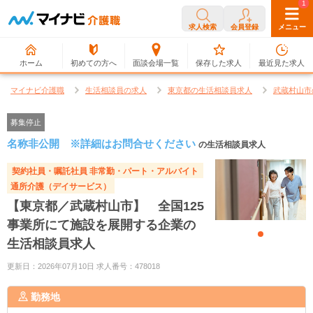
0
1
求人検索
会員登録
メニュー
ホーム
初めての方へ
面談会場一覧
保存した求人
最近見た求人
マイナビ介護職
生活相談員の求人
東京都の生活相談員求人
武蔵村山市
募集停止
名称非公開 ※詳細はお問合せください
の生活相談員求人
契約社員・嘱託社員
非常勤・パート・アルバイト
通所介護（デイサービス）
【東京都／武蔵村山市】 全国125
事業所にて施設を展開する企業の
生活相談員求人
更新日：2026年07月10日 求人番号：478018
勤務地