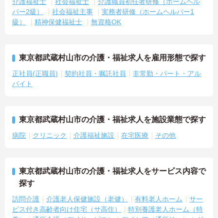
介護福祉士
社会福祉士
介護職員初任者研修（ホームヘル
パー2級）
社会福祉主事
実務者研修（ホームヘルパー1
級）
精神保健福祉士
無資格OK
東京都武蔵村山市の介護・福祉求人を雇用形態で探す
正社員(正職員)
契約社員・嘱託社員
非常勤・パート・アル
バイト
東京都武蔵村山市の介護・福祉求人を施設業態で探す
病院
クリニック
介護福祉施設
在宅医療
その他
東京都武蔵村山市の介護・福祉求人をサービス内容で
探す
訪問介護
介護老人保健施設（老健）
有料老人ホーム
サー
ビス付き高齢者向け住宅（サ高住）
特別養護老人ホーム（特