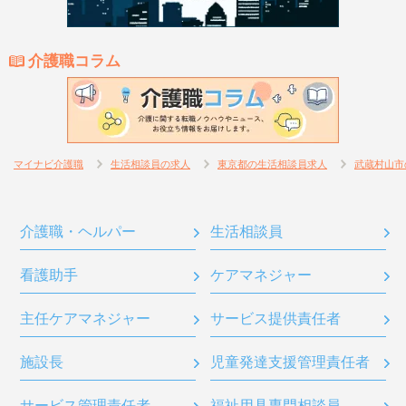
介護職コラム
マイナビ介護職
生活相談員の求人
東京都の生活相談員求人
武蔵村山市
介護職・ヘルパー
生活相談員
看護助手
ケアマネジャー
主任ケアマネジャー
サービス提供責任者
施設長
児童発達支援管理責任者
サービス管理責任者
福祉用具専門相談員