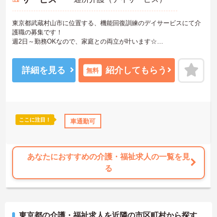
東京都武蔵村山市に位置する、機能回復訓練のデイサービスにて介
護職の募集です！
週2日～勤務OKなので、家庭との両立が叶います☆
また、マイカー通勤可能なので通勤らくらくです◎
ご興味のある方には、面接対策ポイントなど、さらに詳細をお話し
いたしますのでお気軽にご相談ください！
詳細を見る
紹介してもらう
無料
ここに注目！
休日110日以上
資格取得サポート
車通勤可
産休･育休･介護休暇取得実績あり
あなたにおすすめの介護・福祉求人の一覧を見
る
東京都の介護・福祉求人を近隣の市区町村から探す