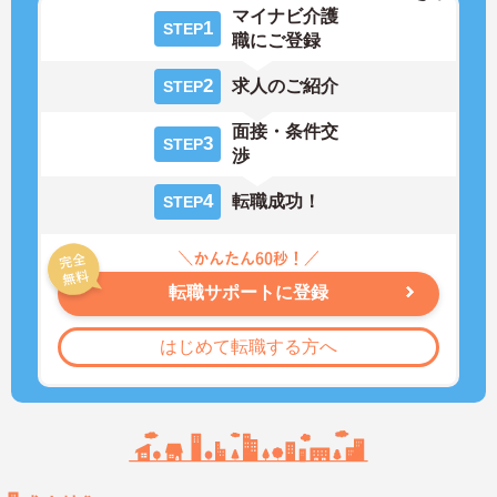
マイナビ介護
1
STEP
職にご登録
2
求人のご紹介
STEP
面接・条件交
3
STEP
渉
4
転職成功！
STEP
転職サポートに登録
はじめて転職する方へ