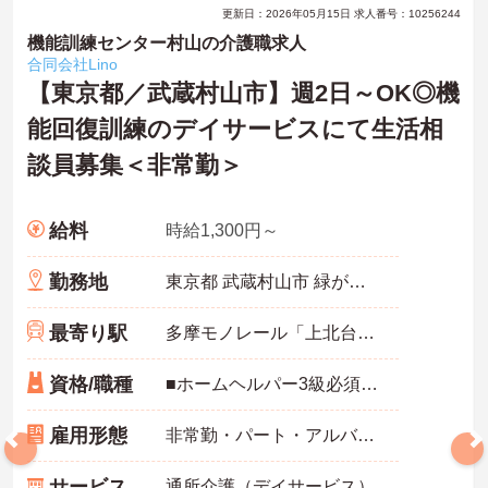
更新日：2026年05月15日 求人番号：10256244
機能訓練センター村山の介護職求人
合同会社Lino
【東京都／武蔵村山市】週2日～OK◎機
能回復訓練のデイサービスにて生活相
談員募集＜非常勤＞
給料
時給1,300円～
勤務地
東京都 武蔵村山市 緑が丘1460-46-17
最寄り駅
多摩モノレール「上北台駅」徒歩13分
資格/職種
■ホームヘルパー3級必須 ■普通自動車免許あれば尚可（AT限定可） ■経験不問
雇用形態
非常勤・パート・アルバイト
サービス
通所介護（デイサービス）