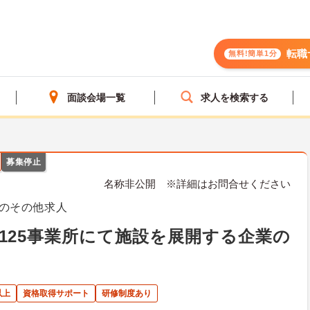
転職
無料!簡単1分
面談会場一覧
求人を検索する
募集停止
名称非公開 ※詳細はお問合せください
のその他求人
125事業所にて施設を展開する企業の
以上
資格取得サポート
研修制度あり