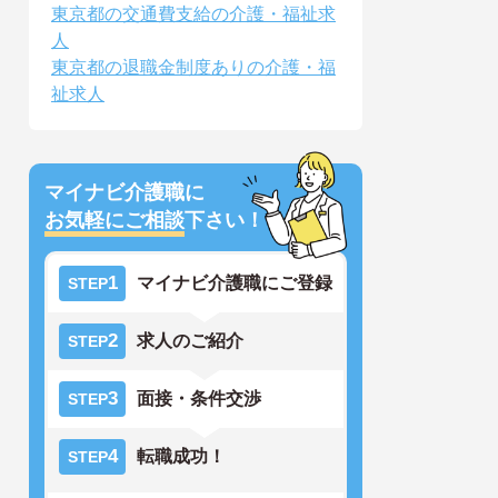
東京都の交通費支給の介護・福祉求
人
東京都の退職金制度ありの介護・福
祉求人
マイナビ介護職に
お気軽にご相談
下さい！
1
マイナビ介護職にご登録
STEP
2
求人のご紹介
STEP
3
面接・条件交渉
STEP
4
転職成功！
STEP