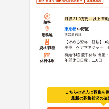
産休･育休･介護休暇取得実績あり
交通費支給
月収 21.0万円～以上 常
給料
東京都
中野区
西武新宿線
勤務地
【求める資格・経験】 ■
主事、ケアマネジャー、
資格/職種
福祉士のいずれかの資格
有給休暇 慶弔休暇 出産
年間休日日数：110日
休日休暇
こちらの求人は募集を
最新の募集状況の確