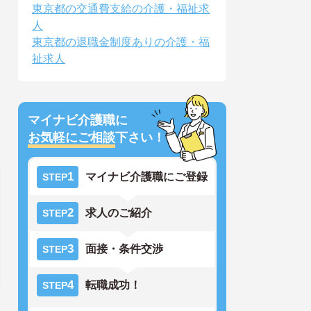
東京都の交通費支給の介護・福祉求
人
東京都の退職金制度ありの介護・福
祉求人
マイナビ介護職に
お気軽にご相談
下さい！
1
マイナビ介護職にご登録
STEP
2
求人のご紹介
STEP
3
面接・条件交渉
STEP
4
転職成功！
STEP