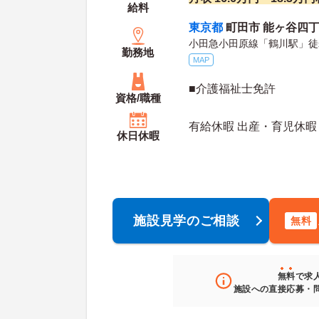
給料
東京都
町田市 能ヶ谷四丁
小田急小田原線「鶴川駅」徒
勤務地
MAP
■介護福祉士免許
資格/職種
有給休暇 出産・育児休暇
休日休暇
施設見学のご相談
無料
無料
で求
施設への直接応募・