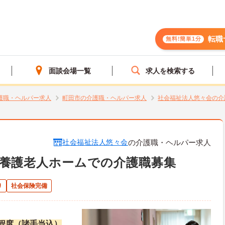
転職
無料!簡単1分
面談会場一覧
求人を検索する
護職・ヘルパー求人
町田市の介護職・ヘルパー求人
社会福祉法人悠々会の介
社会福祉法人悠々会
の介護職・ヘルパー求人
養護老人ホームでの介護職募集
り
社会保険完備
万円程度（諸手当込）