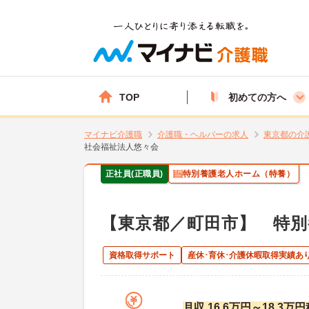
TOP
初めての方へ
マイナビ介護職
介護職・ヘルパーの求人
東京都の介
社会福祉法人悠々会
正社員(正職員)
特別養護老人ホーム（特養）
【東京都／町田市】 特別
資格取得サポート
産休･育休･介護休暇取得実績あ
月収 16.6万円～18.3