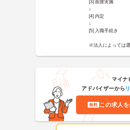
[3] 面接実施
↓
[4] 内定
↓
[5] 入職手続き
※法人によっては
マイナ
アドバイザーから
この求人を
無料