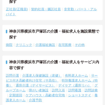
探す
正社員(正職員)
契約社員・嘱託社員
非常勤・パート・アル
バイト
神奈川県横浜市戸塚区の介護・福祉求人を施設業態で
探す
病院
クリニック
介護福祉施設
在宅医療
その他
神奈川県横浜市戸塚区の介護・福祉求人をサービス内
容で探す
訪問介護
介護老人保健施設（老健）
有料老人ホーム
サー
ビス付き高齢者向け住宅（サ高住）
特別養護老人ホーム（特
養）
通所介護（デイサービス）
デイケア（通所リハ）
グ
ループホーム
障がい者施設
訪問入浴
訪問看護
訪問診療
定期巡回
ケアハウス・高齢者住宅地
ショートステイ
養
護老人ホーム
介護予防