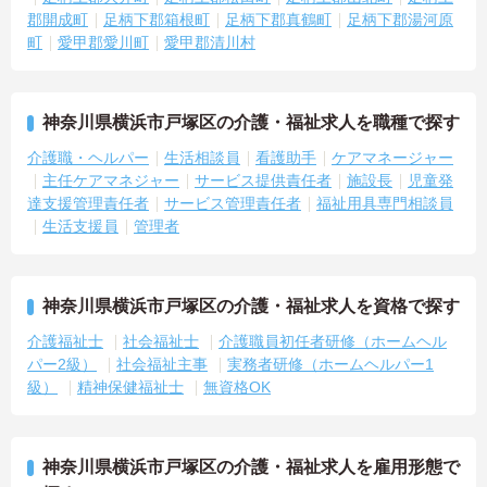
郡開成町
足柄下郡箱根町
足柄下郡真鶴町
足柄下郡湯河原
町
愛甲郡愛川町
愛甲郡清川村
神奈川県横浜市戸塚区の介護・福祉求人を職種で探す
介護職・ヘルパー
生活相談員
看護助手
ケアマネージャー
主任ケアマネジャー
サービス提供責任者
施設長
児童発
達支援管理責任者
サービス管理責任者
福祉用具専門相談員
生活支援員
管理者
神奈川県横浜市戸塚区の介護・福祉求人を資格で探す
介護福祉士
社会福祉士
介護職員初任者研修（ホームヘル
パー2級）
社会福祉主事
実務者研修（ホームヘルパー1
級）
精神保健福祉士
無資格OK
神奈川県横浜市戸塚区の介護・福祉求人を雇用形態で