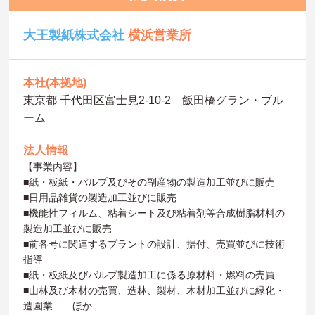
大王製紙株式会社
横浜営業所
本社(本拠地)
東京都 千代田区富士見2-10-2 飯田橋グラン・ブル
ーム
法人情報
【事業内容】
■紙・板紙・パルプ及びその副産物の製造加工並びに販売
■日用品雑貨の製造加工並びに販売
■機能性フィルム、粘着シート及び粘着剤等合成樹脂材料の
製造加工並びに販売
■前各号に関連するプラントの設計、据付、売買並びに技術
指導
■紙・板紙及びパルプ製造加工に係る原材料・燃料の売買
■山林及び木材の売買、造林、製材、木材加工並びに緑化・
造園業 ほか