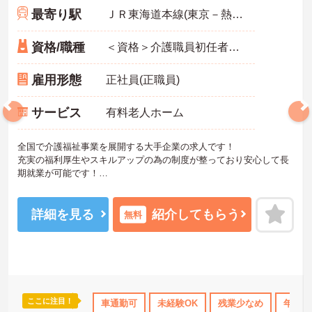
最寄り駅
ＪＲ東海道本線(東京－熱海)「藤沢駅」バス・車10分
資格/職種
＜資格＞介護職員初任者研修(旧ヘルパー2級)以上 必須 ＜経験＞不問
雇用形態
正社員(正職員)
サービス
有料老人ホーム
全国で介護福祉事業を展開する大手企業の求人です！
充実の福利厚生やスキルアップの為の制度が整っており安心して長
期就業が可能です！
ご興味ある方には、面接のポイントなど、さらに詳細をお話致しま
すのでお気軽にご相談ください。
詳細を見る
紹介してもらう
無料
ここに注目！
なめ
年間休日110日以上
車通勤可
産休･育休･介護休暇取得実績あり
未経験OK
残業少なめ
年間休
高収入