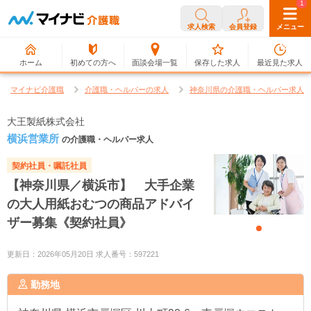
0
1
求人検索
会員登録
メニュー
ホーム
初めての方へ
面談会場一覧
保存した求人
最近見た求人
マイナビ介護職
介護職・ヘルパーの求人
神奈川県の介護職・ヘルパー求人
大王製紙株式会社
横浜営業所
の介護職・ヘルパー求人
契約社員・嘱託社員
【神奈川県／横浜市】 大手企業
の大人用紙おむつの商品アドバイ
ザー募集《契約社員》
更新日：2026年05月20日 求人番号：597221
勤務地