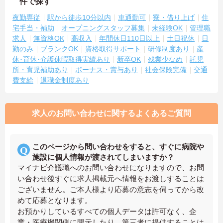
件で探す
夜勤専従
駅から徒歩10分以内
車通勤可
寮・借り上げ
住
宅手当・補助
オープニングスタッフ募集
未経験OK
管理職
求人
無資格OK
高収入
年間休日110日以上
土日祝休
日
勤のみ
ブランクOK
資格取得サポート
研修制度あり
産
休･育休･介護休暇取得実績あり
新卒OK
残業少なめ
託児
所・育児補助あり
ボーナス・賞与あり
社会保険完備
交通
費支給
退職金制度あり
求人のお問い合わせに関するよくあるご質問
このページから問い合わせをすると、すぐに病院や
施設に個人情報が渡されてしまいますか？
マイナビ介護職へのお問い合わせになりますので、お問
い合わせ後すぐに求人掲載元へ情報をお渡しすることは
ございません。ご本人様より応募の意志を伺ってから改
めて応募となります。
お預かりしているすべての個人データは許可なく、企
業・医療機関側に開示したり、第三者に提供することは