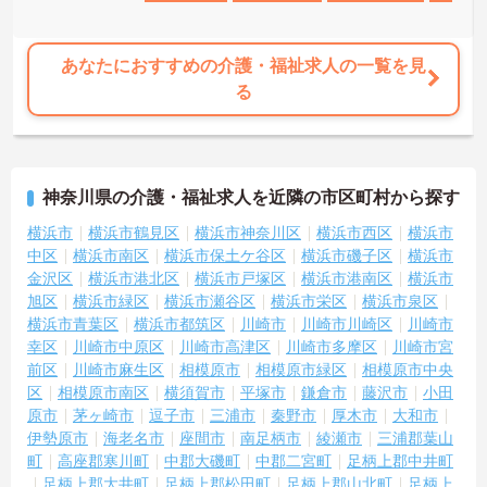
あなたにおすすめの介護・福祉求人の一覧を見
る
神奈川県の介護・福祉求人を近隣の市区町村から探す
横浜市
横浜市鶴見区
横浜市神奈川区
横浜市西区
横浜市
中区
横浜市南区
横浜市保土ケ谷区
横浜市磯子区
横浜市
金沢区
横浜市港北区
横浜市戸塚区
横浜市港南区
横浜市
旭区
横浜市緑区
横浜市瀬谷区
横浜市栄区
横浜市泉区
横浜市青葉区
横浜市都筑区
川崎市
川崎市川崎区
川崎市
幸区
川崎市中原区
川崎市高津区
川崎市多摩区
川崎市宮
前区
川崎市麻生区
相模原市
相模原市緑区
相模原市中央
区
相模原市南区
横須賀市
平塚市
鎌倉市
藤沢市
小田
原市
茅ヶ崎市
逗子市
三浦市
秦野市
厚木市
大和市
伊勢原市
海老名市
座間市
南足柄市
綾瀬市
三浦郡葉山
町
高座郡寒川町
中郡大磯町
中郡二宮町
足柄上郡中井町
足柄上郡大井町
足柄上郡松田町
足柄上郡山北町
足柄上