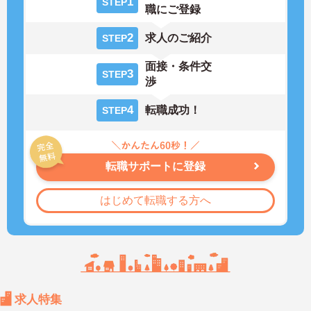
1
STEP
職にご登録
2
求人のご紹介
STEP
面接・条件交
3
STEP
渉
4
転職成功！
STEP
転職サポートに登録
はじめて転職する方へ
求人特集