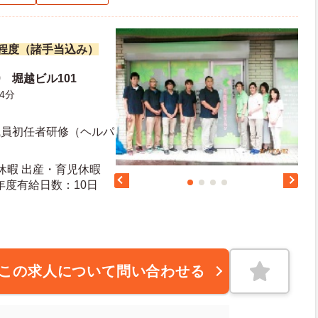
万円程度（諸手当込み）
9 堀越ビル101
4分
職員初任者研修（ヘルパ
弔休暇 出産・育児休暇
日日数：105日 初年度有給日数：10日
この求人について問い合わせる