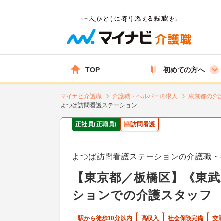
TOP
初めての方へ
マイナビ介護職
介護職・ヘルパーの求人
東京都の介
よつば訪問看護ステーション
正社員(正職員)
訪問看護
よつば訪問看護ステーションの介護職・
【東京都／板橋区】《東武
ションでの介護スタッフ
駅から徒歩10分以内
高収入
社会保険完備
交