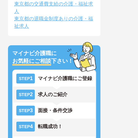
東京都の交通費支給の介護・福祉求
人
東京都の退職金制度ありの介護・福
祉求人
マイナビ介護職に
お気軽にご相談
下さい！
1
マイナビ介護職にご登録
STEP
2
求人のご紹介
STEP
3
面接・条件交渉
STEP
4
転職成功！
STEP