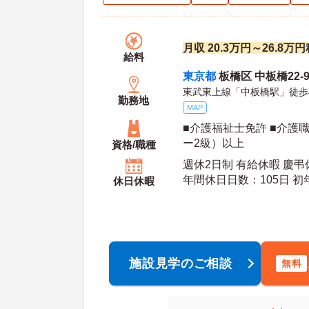
月収 20.3万円～26.8
給料
東京都
板橋区 中板橋22-
東武東上線「中板橋駅」徒歩
勤務地
MAP
■介護福祉士免許 ■介護
ー2級）以上
資格/職種
週休2日制 有給休暇 慶
年間休
休日休暇
施設見学のご相談
無料