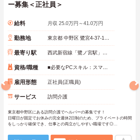
ー募集＜正社員＞
給料
月収 25.0万円～41.0万円
勤務地
東京都 中野区 鷺宮4-37-14 七十七ビル4F
最寄り駅
西武新宿線「鷺ノ宮駅」徒歩4分
資格/職種
■必要なPCスキル：スマートフォン操作（カイポケ使用のため）
雇用形態
正社員(正職員)
サービス
訪問介護
東京都中野区にある訪問介護でヘルパーの募集です！
日曜日が固定でお休みの完全週休2日制のため、プライベートの時間
をしっかり確保でき、仕事との両立がしやすい職場です◎
また、社会保険完備で退職金制度や育児休業の取得実績もあり、安
心して長期で働きやすい環境が整っています！