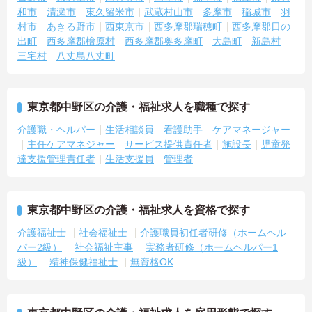
和市
清瀬市
東久留米市
武蔵村山市
多摩市
稲城市
羽
村市
あきる野市
西東京市
西多摩郡瑞穂町
西多摩郡日の
出町
西多摩郡檜原村
西多摩郡奥多摩町
大島町
新島村
三宅村
八丈島八丈町
東京都中野区の介護・福祉求人を職種で探す
介護職・ヘルパー
生活相談員
看護助手
ケアマネージャー
主任ケアマネジャー
サービス提供責任者
施設長
児童発
達支援管理責任者
生活支援員
管理者
東京都中野区の介護・福祉求人を資格で探す
介護福祉士
社会福祉士
介護職員初任者研修（ホームヘル
パー2級）
社会福祉主事
実務者研修（ホームヘルパー1
級）
精神保健福祉士
無資格OK