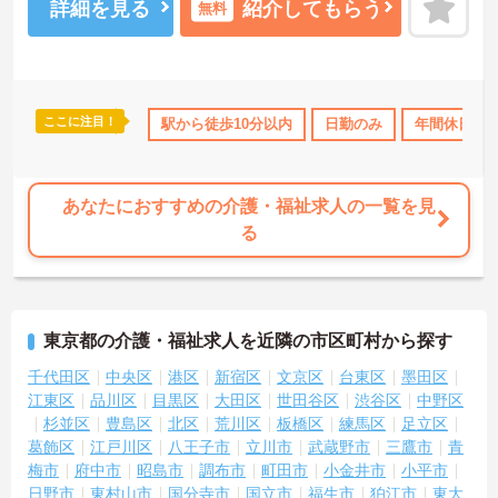
ご興味ある方は面接ポイントをお伝えしますので、お気軽にご連絡
詳細を見る
紹介してもらう
無料
ください。
ここに注目！
110日以上
資格取得サポート
駅から徒歩10分以内
研修制度あり
日勤のみ
高収入
年間休日11
社会保
あなたにおすすめの介護・福祉求人の一覧を見
る
東京都の介護・福祉求人を近隣の市区町村から探す
千代田区
中央区
港区
新宿区
文京区
台東区
墨田区
江東区
品川区
目黒区
大田区
世田谷区
渋谷区
中野区
杉並区
豊島区
北区
荒川区
板橋区
練馬区
足立区
葛飾区
江戸川区
八王子市
立川市
武蔵野市
三鷹市
青
梅市
府中市
昭島市
調布市
町田市
小金井市
小平市
日野市
東村山市
国分寺市
国立市
福生市
狛江市
東大