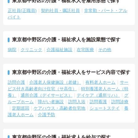
東京都中野区の介護・福祉求人を雇用形態で探す
正社員(正職員)
契約社員・嘱託社員
非常勤・パート・アル
バイト
東京都中野区の介護・福祉求人を施設業態で探す
病院
クリニック
介護福祉施設
在宅医療
その他
東京都中野区の介護・福祉求人をサービス内容で探す
訪問介護
介護老人保健施設（老健）
有料老人ホーム
サー
ビス付き高齢者向け住宅（サ高住）
特別養護老人ホーム（特
養）
通所介護（デイサービス）
デイケア（通所リハ）
グ
ループホーム
障がい者施設
訪問入浴
訪問看護
訪問診療
定期巡回
ケアハウス・高齢者住宅地
ショートステイ
養
護老人ホーム
介護予防
東京都中野区の介護・福祉求人を給与で探す