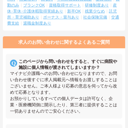
勤のみ
ブランクOK
資格取得サポート
研修制度あり
産
休･育休･介護休暇取得実績あり
新卒OK
残業少なめ
託児
所・育児補助あり
ボーナス・賞与あり
社会保険完備
交通
費支給
退職金制度あり
求人のお問い合わせに関するよくあるご質問
このページから問い合わせをすると、すぐに病院や
施設に個人情報が渡されてしまいますか？
マイナビ介護職へのお問い合わせになりますので、お問
い合わせ後すぐに求人掲載元へ情報をお渡しすることは
ございません。ご本人様より応募の意志を伺ってから改
めて応募となります。
お預かりしているすべての個人データは許可なく、企
業・医療機関側に開示したり、第三者に提供することは
一切ありませんのでご安心ください。