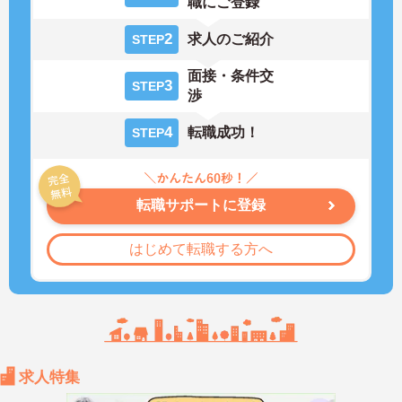
職にご登録
2
求人のご紹介
STEP
面接・条件交
3
STEP
渉
4
転職成功！
STEP
転職サポートに登録
はじめて転職する方へ
求人特集