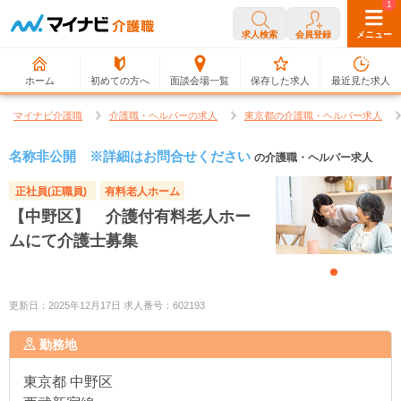
0
1
求人検索
会員登録
メニュー
ホーム
初めての方へ
面談会場一覧
保存した求人
最近見た求人
マイナビ介護職
介護職・ヘルパーの求人
東京都の介護職・ヘルパー求人
名称非公開 ※詳細はお問合せください
の介護職・ヘルパー求人
正社員(正職員)
有料老人ホーム
【中野区】 介護付有料老人ホー
ムにて介護士募集
更新日：2025年12月17日 求人番号：602193
勤務地
東京都
中野区