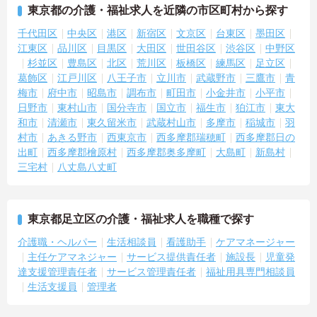
東京都の介護・福祉求人を近隣の市区町村から探す
千代田区
中央区
港区
新宿区
文京区
台東区
墨田区
江東区
品川区
目黒区
大田区
世田谷区
渋谷区
中野区
杉並区
豊島区
北区
荒川区
板橋区
練馬区
足立区
葛飾区
江戸川区
八王子市
立川市
武蔵野市
三鷹市
青
梅市
府中市
昭島市
調布市
町田市
小金井市
小平市
日野市
東村山市
国分寺市
国立市
福生市
狛江市
東大
和市
清瀬市
東久留米市
武蔵村山市
多摩市
稲城市
羽
村市
あきる野市
西東京市
西多摩郡瑞穂町
西多摩郡日の
出町
西多摩郡檜原村
西多摩郡奥多摩町
大島町
新島村
三宅村
八丈島八丈町
東京都足立区の介護・福祉求人を職種で探す
介護職・ヘルパー
生活相談員
看護助手
ケアマネージャー
主任ケアマネジャー
サービス提供責任者
施設長
児童発
達支援管理責任者
サービス管理責任者
福祉用具専門相談員
生活支援員
管理者