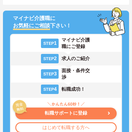
マイナビ介護職に
お気軽にご相談
下さい！
マイナビ介護
1
STEP
職にご登録
2
求人のご紹介
STEP
面接・条件交
3
STEP
渉
4
転職成功！
STEP
転職サポートに登録
はじめて転職する方へ