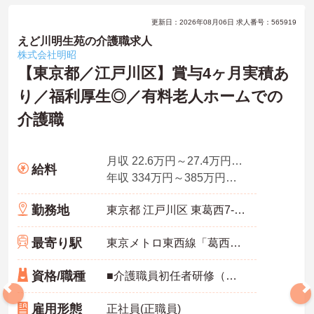
更新日：2026年08月06日 求人番号：565919
えど川明生苑の介護職求人
株式会社明昭
【東京都／江戸川区】賞与4ヶ月実積あ
り／福利厚生◎／有料老人ホームでの
介護職
月収 22.6万円～27.4万円程度
給料
年収 334万円～385万円程度
勤務地
東京都 江戸川区 東葛西7-13-8
最寄り駅
東京メトロ東西線「葛西駅」徒歩8分
資格/職種
■介護職員初任者研修（ヘルパー2級）以上
雇用形態
正社員(正職員)