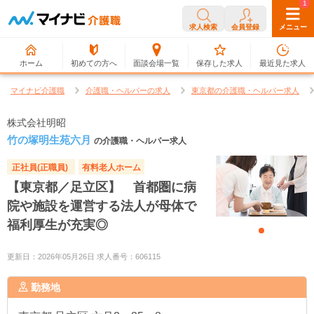
0
1
求人検索
会員登録
メニュー
ホーム
初めての方へ
面談会場一覧
保存した求人
最近見た求人
マイナビ介護職
介護職・ヘルパーの求人
東京都の介護職・ヘルパー求人
株式会社明昭
竹の塚明生苑六月
の介護職・ヘルパー求人
正社員(正職員)
有料老人ホーム
【東京都／足立区】 首都圏に病
院や施設を運営する法人が母体で
福利厚生が充実◎
更新日：2026年05月26日 求人番号：606115
勤務地