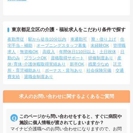
東京都足立区の介護・福祉求人をこだわり条件で探す
夜勤専従
駅から徒歩10分以内
車通勤可
寮・借り上げ
住
宅手当・補助
オープニングスタッフ募集
未経験OK
管理職
求人
無資格OK
高収入
年間休日110日以上
土日祝休
日
勤のみ
ブランクOK
資格取得サポート
研修制度あり
産
休･育休･介護休暇取得実績あり
新卒OK
残業少なめ
託児
所・育児補助あり
ボーナス・賞与あり
社会保険完備
交通
費支給
退職金制度あり
求人のお問い合わせに関するよくあるご質問
このページから問い合わせをすると、すぐに病院や
施設に個人情報が渡されてしまいますか？
マイナビ介護職へのお問い合わせになりますので、お問