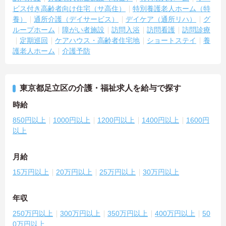
ビス付き高齢者向け住宅（サ高住）
特別養護老人ホーム（特
養）
通所介護（デイサービス）
デイケア（通所リハ）
グ
ループホーム
障がい者施設
訪問入浴
訪問看護
訪問診療
定期巡回
ケアハウス・高齢者住宅地
ショートステイ
養
護老人ホーム
介護予防
東京都足立区の介護・福祉求人を給与で探す
時給
850円以上
1000円以上
1200円以上
1400円以上
1600円
以上
月給
15万円以上
20万円以上
25万円以上
30万円以上
年収
250万円以上
300万円以上
350万円以上
400万円以上
50
0万円以上