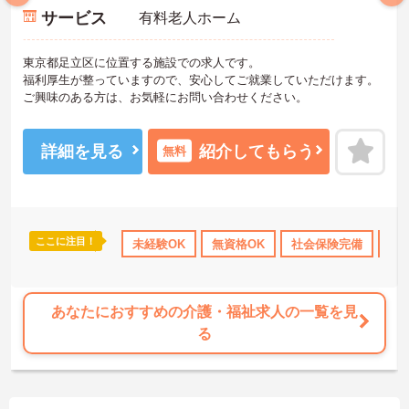
サービス
有料老人ホーム
東京都足立区に位置する施設での求人です。
福利厚生が整っていますので、安心してご就業していただけます。
ご興味のある方は、お気軽にお問い合わせください。
詳細を見る
紹介してもらう
無料
ここに注目！
間休日110日以上
資格取得サポート
未経験OK
無資格OK
研修制度あり
社会保険完備
産休･育休･
交
あなたにおすすめの介護・福祉求人の一覧を見
る