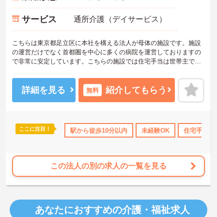
サービス
通所介護（デイサービス）
こちらは東京都足立区に本社を構える法人が母体の施設です。施設
の運営だけでなく首都圏を中心に多くの病院を運営しておりますの
で非常に安定しています。こちらの施設では住宅手当は世帯主でな
い方にも支給され、家族手当はお子様が18歳になるまで支給されま
す。また、首都圏にある同系列の病院を受診した際は医療費減免制
度が利用できます◎このように母体が安定しているからならではの
詳細を見る
紹介してもらう
無料
充実した福利厚生が魅力です。ご興味のある方には面接のポイント
や求人情報の詳細などをお話させていただきますのでお気軽にお問
い合わせくださいませ。
ここに注目！
10日以上
高収入
社会保険完備
駅から徒歩10分以内
退職金制度あり
未経験OK
住宅手当・
この法人の別の求人の一覧を見る
あなたにおすすめの介護・福祉求人