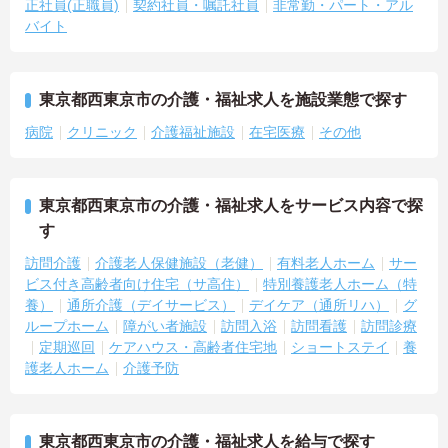
正社員(正職員)
契約社員・嘱託社員
非常勤・パート・アル
バイト
東京都西東京市の介護・福祉求人を施設業態で探す
病院
クリニック
介護福祉施設
在宅医療
その他
東京都西東京市の介護・福祉求人をサービス内容で探
す
訪問介護
介護老人保健施設（老健）
有料老人ホーム
サー
ビス付き高齢者向け住宅（サ高住）
特別養護老人ホーム（特
養）
通所介護（デイサービス）
デイケア（通所リハ）
グ
ループホーム
障がい者施設
訪問入浴
訪問看護
訪問診療
定期巡回
ケアハウス・高齢者住宅地
ショートステイ
養
護老人ホーム
介護予防
東京都西東京市の介護・福祉求人を給与で探す