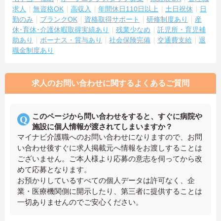
求人
無資格OK
高収入
年間休日110日以上
土日祝休
日
勤のみ
ブランクOK
資格取得サポート
研修制度あり
産
休･育休･介護休暇取得実績あり
残業少なめ
託児所・育児補
助あり
ボーナス・賞与あり
社会保険完備
交通費支給
退
職金制度あり
求人のお問い合わせに関するよくあるご質問
このページから問い合わせをすると、すぐに病院や
施設に個人情報が渡されてしまいますか？
マイナビ介護職へのお問い合わせになりますので、お問
い合わせ後すぐに求人掲載元へ情報をお渡しすることは
ございません。ご本人様より応募の意志を伺ってから改
めて応募となります。
お預かりしているすべての個人データは許可なく、企
業・医療機関側に開示したり、第三者に提供することは
一切ありませんのでご安心ください。