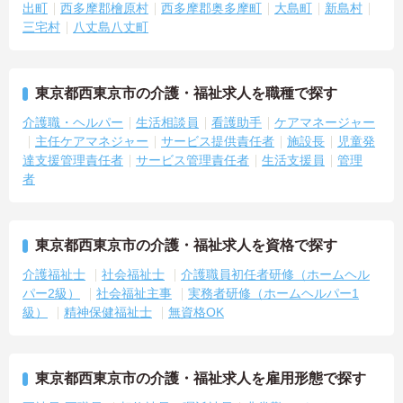
出町
西多摩郡檜原村
西多摩郡奥多摩町
大島町
新島村
三宅村
八丈島八丈町
東京都西東京市の介護・福祉求人を職種で探す
介護職・ヘルパー
生活相談員
看護助手
ケアマネージャー
主任ケアマネジャー
サービス提供責任者
施設長
児童発
達支援管理責任者
サービス管理責任者
生活支援員
管理
者
東京都西東京市の介護・福祉求人を資格で探す
介護福祉士
社会福祉士
介護職員初任者研修（ホームヘル
パー2級）
社会福祉主事
実務者研修（ホームヘルパー1
級）
精神保健福祉士
無資格OK
東京都西東京市の介護・福祉求人を雇用形態で探す