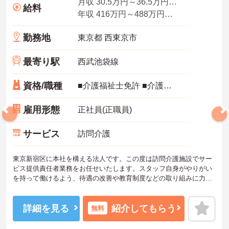
月収 30.5万円～36.5万円程度 ※諸手当込み
給料
年収 416万円～488万円程度※諸手当込み※想定年収
勤務地
東京都 西東京市
最寄り駅
西武池袋線
資格/職種
■介護福祉士免許 ■介護実務経験がある方
雇用形態
正社員(正職員)
サービス
訪問介護
東京新宿区に本社を構える法人です。この度は訪問介護施設でサー
ビス提供責任者業務をお任せいたします。スタッフ自身がやりがい
を持って働けるよう、待遇の改善や教育制度などの取り組みに力を
入れています。IT事業本部が作成した事務処理ソフトを導入してお
り、事務作業は少なく、その分ご利用者様への対応を重視すること
もできます。入社後の研修はもちろん、介護技術研修、PC研修、マ
詳細を見る
紹介してもらう
無料
ナー研修、資格取得のための勉強会等ステップに応じて用意されて
おり安心してご就業いただけます。