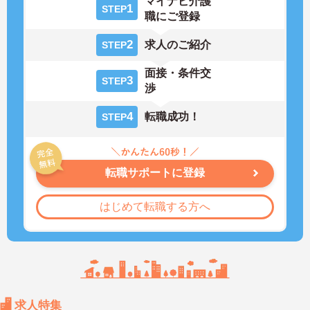
マイナビ介護
1
STEP
職にご登録
2
求人のご紹介
STEP
面接・条件交
3
STEP
渉
4
転職成功！
STEP
転職サポートに登録
はじめて転職する方へ
求人特集