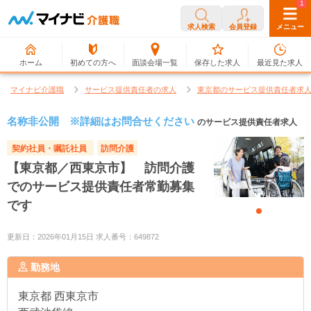
0
1
求人検索
会員登録
メニュー
ホーム
初めての方へ
面談会場一覧
保存した求人
最近見た求人
マイナビ介護職
サービス提供責任者の求人
東京都のサービス提供責任者求
名称非公開 ※詳細はお問合せください
のサービス提供責任者求人
契約社員・嘱託社員
訪問介護
【東京都／西東京市】 訪問介護
でのサービス提供責任者常勤募集
です
更新日：2026年01月15日 求人番号：649872
勤務地
東京都
西東京市