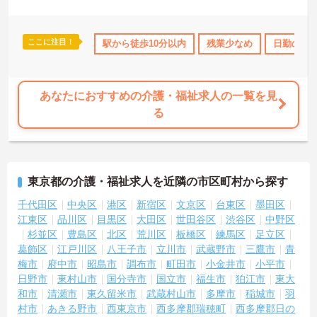
ご興味を持たれた方は面接対策ポイントや求人の詳細などお話しい
たしますのでお気軽にお問い合わせ下さい。
ここに注目！
のみ
資格取得サポート
駅から徒歩10分以内
研修制度あり
産休･育休･介護休暇取得実
残業少なめ
日勤のみ
あなたにおすすめの介護・福祉求人の一覧を見
る
東京都の介護・福祉求人を近隣の市区町村から探す
千代田区
中央区
港区
新宿区
文京区
台東区
墨田区
江東区
品川区
目黒区
大田区
世田谷区
渋谷区
中野区
杉並区
豊島区
北区
荒川区
板橋区
練馬区
足立区
葛飾区
江戸川区
八王子市
立川市
武蔵野市
三鷹市
青
梅市
府中市
昭島市
調布市
町田市
小金井市
小平市
日野市
東村山市
国分寺市
国立市
福生市
狛江市
東大
和市
清瀬市
東久留米市
武蔵村山市
多摩市
稲城市
羽
村市
あきる野市
西東京市
西多摩郡瑞穂町
西多摩郡日の