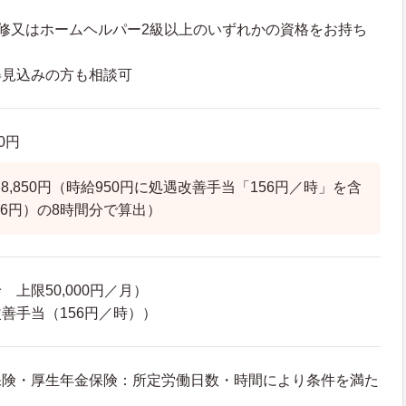
修又はホームヘルパー2級以上のいずれかの資格をお持ち
得見込みの方も相談可
50円
,850円（時給950円に処遇改善手当「156円／時」を含
06円）の8時間分で算出）
上限50,000円／月）
善手当（156円／時））
保険・厚生年金保険：所定労働日数・時間により条件を満た