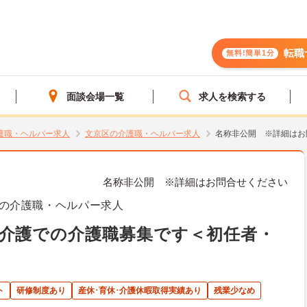
転職
無料!簡単1分
面談会場一覧
求人を検索する
護職・ヘルパー求人
文京区の介護職・ヘルパー求人
名称非公開 ※詳細はお
名称非公開 ※詳細はお問合せください
の介護職・ヘルパー求人
介護での介護職募集です＜初任者・
ト
研修制度あり
産休･育休･介護休暇取得実績あり
残業少なめ