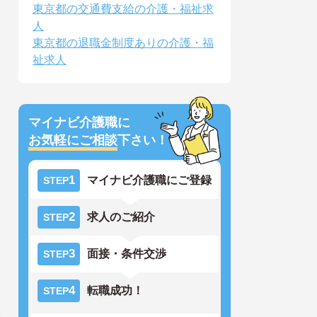
東京都の交通費支給の介護・福祉求
人
東京都の退職金制度ありの介護・福
祉求人
マイナビ介護職に
お気軽にご相談
下さい！
1
マイナビ介護職にご登録
STEP
2
求人のご紹介
STEP
3
面接・条件交渉
STEP
4
転職成功！
STEP