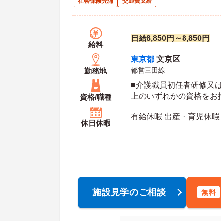
社会保険完備
交通費支給
日給8,850円～8,850円
給料
東京都
文京区
都営三田線
勤務地
■介護職員初任者研修又
上のいずれかの資格をお
資格/職種
格取得見込みの方も相談
有給休暇 出産・育児休暇
休日休暇
施設見学のご相談
無料