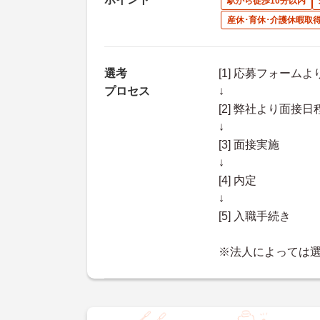
駅から徒歩10分以内
産休･育休･介護休暇取
選考
[1] 応募フォーム
プロセス
↓
[2] 弊社より面
↓
[3] 面接実施
↓
[4] 内定
↓
[5] 入職手続き
※法人によっては