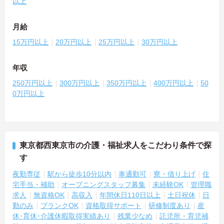
以上
月給
15万円以上
20万円以上
25万円以上
30万円以上
年収
250万円以上
300万円以上
350万円以上
400万円以上
50
0万円以上
東京都西東京市の介護・福祉求人をこだわり条件で探
す
夜勤専従
駅から徒歩10分以内
車通勤可
寮・借り上げ
住
宅手当・補助
オープニングスタッフ募集
未経験OK
管理職
求人
無資格OK
高収入
年間休日110日以上
土日祝休
日
勤のみ
ブランクOK
資格取得サポート
研修制度あり
産
休･育休･介護休暇取得実績あり
残業少なめ
託児所・育児補