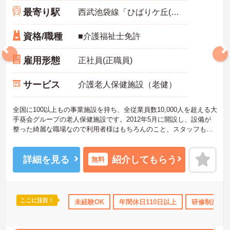
最寄り駅
西武池袋線「ひばりケ丘(東京)駅」徒歩17分
資格/職種
■介護福祉士免許
雇用形態
正社員(正職員)
サービス
介護老人保健施設（老健）
全国に100以上もの事業施設を持ち、全従業員数10,000人を超える大
手葵会グループの老人保健施設です。2012年5月に開設し、設備が
整った綺麗な職場なので利用者様はもちろんのこと、スタッフも過
ごしやすい環境です。また、スタッフ間も仲が良く、他部署とも隔
たりなくコミュニケーションが図れます。ご興味のある方はお気軽
にお問い合わせ下さいませ。
詳細を見る
紹介してもらう
無料
ここに注目！
あり
産休･育休･介護休暇取得実績あり
未経験OK
年間休日110日以上
高収入
社会保険完備
研修制度あ