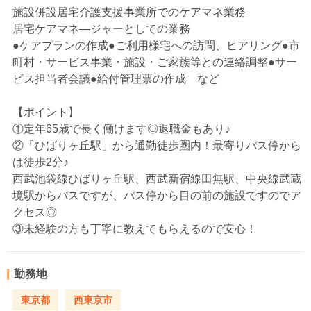
施設併設居宅介護支援事業所でのケアマネ業務
居宅ケアマネ―ジャーとしての業務
●ケアプランの作成●ご利用様宅への訪問、ヒアリング●市
町村・サービス事業・施設・ご家族等との連絡調整●サー
ビス担当者会議●給付管理票の作成 など
【ポイント】
①定年65歳で長く働けます◎退職金もあり♪
②「ひばりヶ丘駅」から通勤徒歩圏内！最寄りバス停から
は徒歩2分♪
西武池袋線ひばりヶ丘駅、西武新宿線田無駅、中央線武蔵
境駅からバスですが、バス停から目の前の施設ですのでア
クセス◎
③未経験の方も丁寧に教えてもらえるので安心！
勤務地
東京都
西東京市