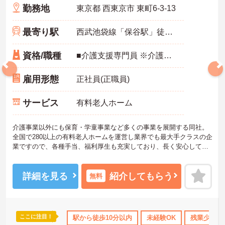
勤務地
東京都 西東京市 東町6-3-13
最寄り駅
西武池袋線「保谷駅」徒歩10分
資格/職種
■介護支援専門員 ※介護支援専門員経験のある方は尚可
雇用形態
正社員(正職員)
サービス
有料老人ホーム
介護事業以外にも保育・学童事業など多くの事業を展開する同社。
全国で280以上の有料老人ホームを運営し業界でも最大手クラスの企
業ですので、各種手当、福利厚生も充実しており、長く安心して働
いていただける環境です。ご興味ある方には、面接対策ポイントな
ど、さらに詳細をお話しいたしますのでお気軽にご相談ください。
詳細を見る
紹介してもらう
無料
ここに注目！
助
無資格OK
日勤のみ
駅から徒歩10分以内
年間休日110日以上
未経験OK
ブランクOK
残業少なめ