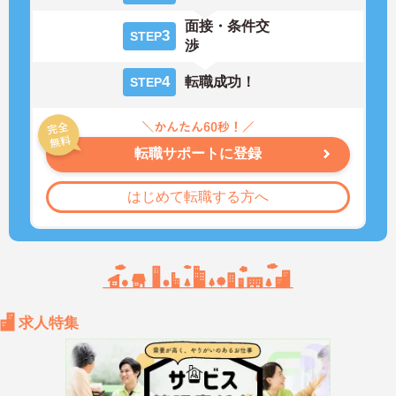
面接・条件交
3
STEP
渉
4
転職成功！
STEP
転職サポートに登録
はじめて転職する方へ
求人特集