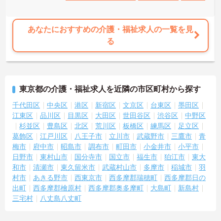
あなたにおすすめの介護・福祉求人の一覧を見
る
東京都の介護・福祉求人を近隣の市区町村から探す
千代田区
中央区
港区
新宿区
文京区
台東区
墨田区
江東区
品川区
目黒区
大田区
世田谷区
渋谷区
中野区
杉並区
豊島区
北区
荒川区
板橋区
練馬区
足立区
葛飾区
江戸川区
八王子市
立川市
武蔵野市
三鷹市
青
梅市
府中市
昭島市
調布市
町田市
小金井市
小平市
日野市
東村山市
国分寺市
国立市
福生市
狛江市
東大
和市
清瀬市
東久留米市
武蔵村山市
多摩市
稲城市
羽
村市
あきる野市
西東京市
西多摩郡瑞穂町
西多摩郡日の
出町
西多摩郡檜原村
西多摩郡奥多摩町
大島町
新島村
三宅村
八丈島八丈町