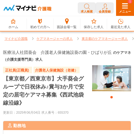
0
1
求人検索
会員登録
メニュー
ホーム
初めての方へ
面談会場一覧
保存した求人
最近見た求人
マイナビ介護職
ケアマネージャーの求人
東京都のケアマネージャー求人
医療法人社団葵会 介護老人保健施設葵の園・ひばりが丘
のケアマネ
（介護支援専門員）求人
正社員(正職員)
介護老人保健施設（老健）
【東京都／西東京市】大手葵会グ
ループで日祝休み♪賞与3か月で安
定の居宅ケアマネ募集《西武池袋
線沿線》
更新日：2025年06月04日 求人番号：655370
勤務地