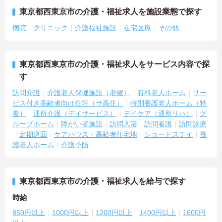
東京都西東京市の介護・福祉求人を施設業態で探す
病院
クリニック
介護福祉施設
在宅医療
その他
東京都西東京市の介護・福祉求人をサービス内容で探
す
訪問介護
介護老人保健施設（老健）
有料老人ホーム
サー
ビス付き高齢者向け住宅（サ高住）
特別養護老人ホーム（特
養）
通所介護（デイサービス）
デイケア（通所リハ）
グ
ループホーム
障がい者施設
訪問入浴
訪問看護
訪問診療
定期巡回
ケアハウス・高齢者住宅地
ショートステイ
養
護老人ホーム
介護予防
東京都西東京市の介護・福祉求人を給与で探す
時給
850円以上
1000円以上
1200円以上
1400円以上
1600円