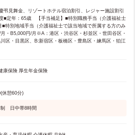
：慶弔見舞金、リゾートホテル宿泊割引、レジャー施設割引
度■定年：65歳 【手当補足】■特別職務手当（介護福祉士
0円/月■特別地域手当（介護福祉士で該当地域で所属する方のみ
0円/月・B5,000円/月※A：港区・渋谷区・杉並区・世田谷区・
川区・目黒区、B:新宿区・板橋区・豊島区・練馬区・狛江
 健康保険 厚生年金保険
0(休憩60分)
制 日中帯8時間
出産・育児休暇 介護休暇 月8休