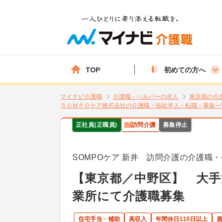
TOP
初めての方へ
マイナビ介護職
介護職・ヘルパーの求人
東京都の介
ＳＯＭＰＯケア株式会社の介護職・福祉求人・転職・募集一
正社員(正職員)
訪問介護
募集停止
SOMPOケア 新井 訪問介護の介護職
【東京都／中野区】 大
業所にて介護職募集
住宅手当・補助
高収入
年間休日110日以上