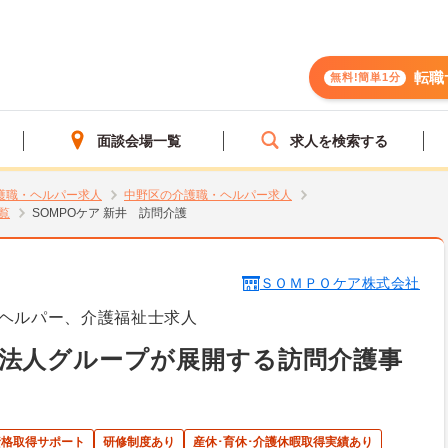
転職
無料!簡単1分
面談会場一覧
求人を検索する
護職・ヘルパー求人
中野区の介護職・ヘルパー求人
覧
SOMPOケア 新井 訪問介護
ＳＯＭＰＯケア株式会社
・ヘルパー、介護福祉士求人
手法人グループが展開する訪問介護事
資格取得サポート
研修制度あり
産休･育休･介護休暇取得実績あり