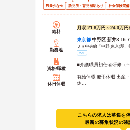
残業少なめ
託児所・育児補助あり
社会保険完備
月収 21.8万円～24.0万
給料
東京都
中野区 新井3-16-
ＪＲ中央線「中野(東京)駅」
勤務地
MAP
■介護職員初任者研修（
資格/職種
有給休暇 慶弔休暇 出産・
休
休日休暇
年間休日日数：110日 初年度有給日数：10日 最
大有給日数：20日
こちらの求人は募集を
最新の募集状況の確