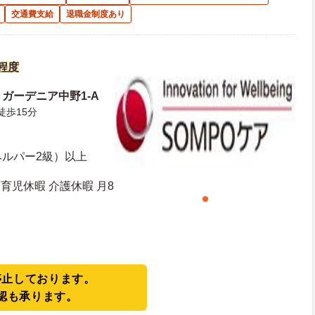
交通費支給
退職金制度あり
円程度
7 ガーデニア中野1-A
徒歩15分
ヘルパー2級）以上
育児休暇 介護休暇 月8
停止しております。
認も承ります。