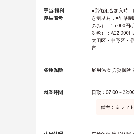
手当/福利
■労働組合加入時
厚生備考
き制度あり■研修制
のみ）：15,00
対象）：A22,00
大田区・中野区・品
市
各種保険
雇用保険 労災保険
就業時間
日勤：07:00～22:0
備考：※シフト
休日休暇
有給休暇 慶弔休暇 