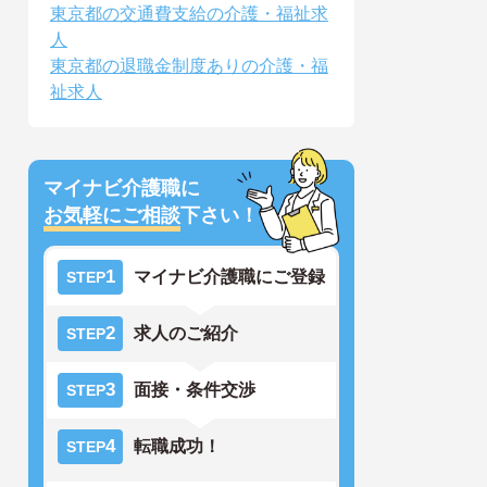
東京都の交通費支給の介護・福祉求
人
東京都の退職金制度ありの介護・福
祉求人
マイナビ介護職に
お気軽にご相談
下さい！
1
マイナビ介護職にご登録
STEP
2
求人のご紹介
STEP
3
面接・条件交渉
STEP
4
転職成功！
STEP