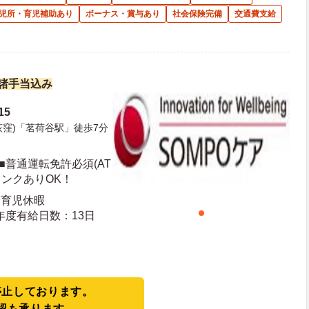
児所・育児補助あり
ボーナス・賞与あり
社会保険完備
交通費支給
※諸手当込み
15
荻窪)「茗荷谷駅」徒歩7分
■普通運転免許必須(AT
ランクありOK！
・育児休暇
日日数：110日 初年度有給日数：13日
停止しております。
認も承ります。