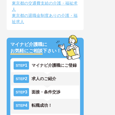
東京都の交通費支給の介護・福祉求
人
東京都の退職金制度ありの介護・福
祉求人
マイナビ介護職に
お気軽にご相談
下さい！
1
マイナビ介護職にご登録
STEP
2
求人のご紹介
STEP
3
面接・条件交渉
STEP
4
転職成功！
STEP