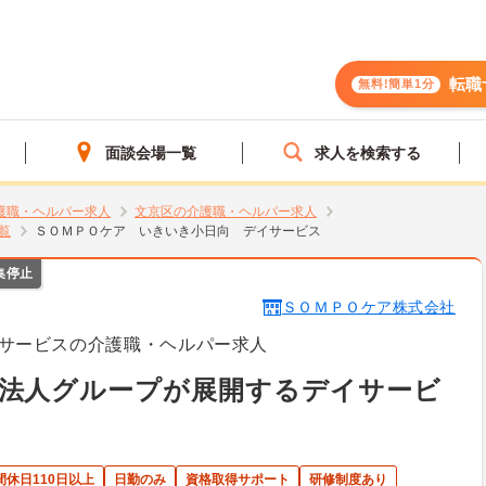
転職
無料!簡単1分
面談会場一覧
求人を検索する
護職・ヘルパー求人
文京区の介護職・ヘルパー求人
覧
ＳＯＭＰＯケア いきいき小日向 デイサービス
集停止
ＳＯＭＰＯケア株式会社
サービスの介護職・ヘルパー求人
手法人グループが展開するデイサービ
間休日110日以上
日勤のみ
資格取得サポート
研修制度あり