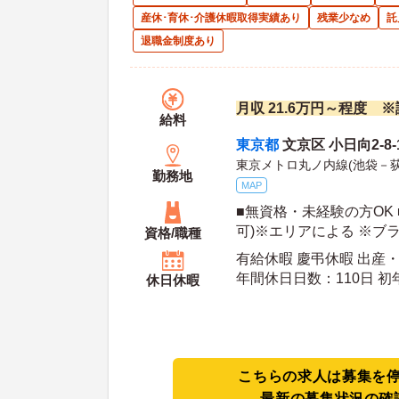
産休･育休･介護休暇取得実績あり
残業少なめ
託
退職金制度あり
月収 21.6万円～程度 
給料
東京都
文京区 小日向2-8-
東京メトロ丸ノ内線(池袋－
勤務地
MAP
■無資格・未経験の方OK 
可)※エリアによる ※ブ
資格/職種
有給休暇 慶弔休暇 出産
年間休
休日休暇
こちらの求人は募集を
最新の募集状況の確