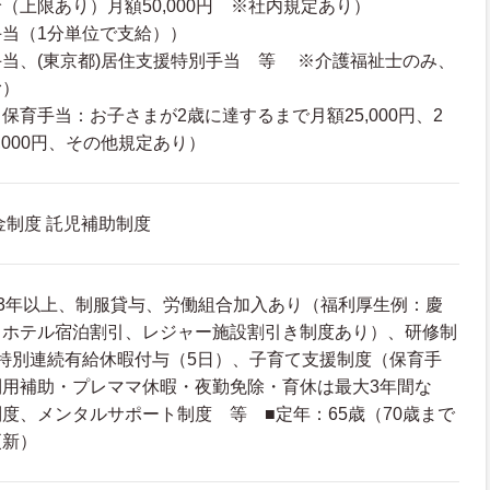
（上限あり）月額50,000円 ※社内規定あり）
当（1分単位で支給））
当、(東京都)居住支援特別手当 等 ※介護福祉士のみ、
む）
保育手当：お子さまが2歳に達するまで月額25,000円、2
,000円、その他規定あり）
金制度 託児補助制度
3年以上、制服貸与、労働組合加入あり（福利厚生例：慶
トホテル宿泊割引、レジャー施設割引き制度あり）、研修制
特別連続有給休暇付与（5日）、子育て支援制度（保育手
利用補助・プレママ休暇・夜勤免除・育休は最大3年間な
度、メンタルサポート制度 等 ■定年：65歳（70歳まで
更新）