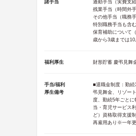
諸手当
通勤手当（実費支給
残業手当（時間外手
その他手当（職務手
特別職務手当も含
保育補助について（
歳から3歳までは10
福利厚生
財形貯蓄 慶弔見舞
手当/福利
■退職金制度：勤続
厚生備考
弔見舞金、リゾー
度、勤続5年ごとに
当・育児サービス
ど）資格取得支援制
再雇用あり※一年