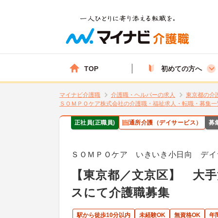
TOP
初めての方へ
マイナビ介護職
介護職・ヘルパーの求人
東京都の介
ＳＯＭＰＯケア株式会社の介護職・福祉求人・転職・募集一
正社員(正職員)
通所介護（デイサービス）
募
ＳＯＭＰＯケア いきいき小日向 デイ
【東京都／文京区】 大
スにて介護職募集
駅から徒歩10分以内
未経験OK
無資格OK
年