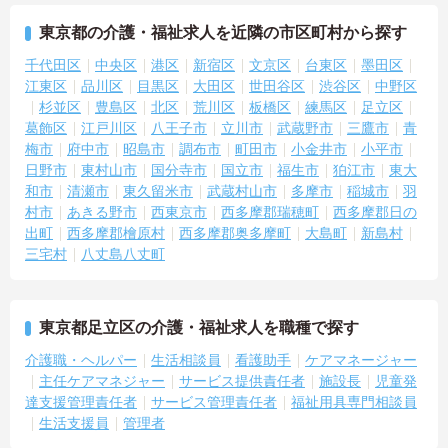
東京都の介護・福祉求人を近隣の市区町村から探す
千代田区
中央区
港区
新宿区
文京区
台東区
墨田区
江東区
品川区
目黒区
大田区
世田谷区
渋谷区
中野区
杉並区
豊島区
北区
荒川区
板橋区
練馬区
足立区
葛飾区
江戸川区
八王子市
立川市
武蔵野市
三鷹市
青
梅市
府中市
昭島市
調布市
町田市
小金井市
小平市
日野市
東村山市
国分寺市
国立市
福生市
狛江市
東大
和市
清瀬市
東久留米市
武蔵村山市
多摩市
稲城市
羽
村市
あきる野市
西東京市
西多摩郡瑞穂町
西多摩郡日の
出町
西多摩郡檜原村
西多摩郡奥多摩町
大島町
新島村
三宅村
八丈島八丈町
東京都足立区の介護・福祉求人を職種で探す
介護職・ヘルパー
生活相談員
看護助手
ケアマネージャー
主任ケアマネジャー
サービス提供責任者
施設長
児童発
達支援管理責任者
サービス管理責任者
福祉用具専門相談員
生活支援員
管理者