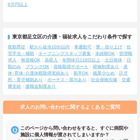
0万円以上
東京都足立区の介護・福祉求人をこだわり条件で探す
夜勤専従
駅から徒歩10分以内
車通勤可
寮・借り上げ
住
宅手当・補助
オープニングスタッフ募集
未経験OK
管理職
求人
無資格OK
高収入
年間休日110日以上
土日祝休
日
勤のみ
ブランクOK
資格取得サポート
研修制度あり
産
休･育休･介護休暇取得実績あり
新卒OK
残業少なめ
託児
所・育児補助あり
ボーナス・賞与あり
社会保険完備
交通
費支給
退職金制度あり
求人のお問い合わせに関するよくあるご質問
このページから問い合わせをすると、すぐに病院や
施設に個人情報が渡されてしまいますか？