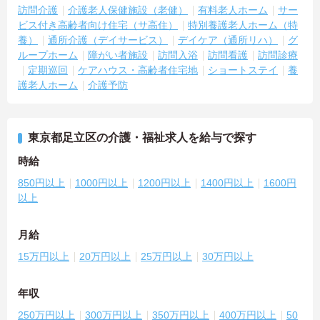
訪問介護
介護老人保健施設（老健）
有料老人ホーム
サー
ビス付き高齢者向け住宅（サ高住）
特別養護老人ホーム（特
養）
通所介護（デイサービス）
デイケア（通所リハ）
グ
ループホーム
障がい者施設
訪問入浴
訪問看護
訪問診療
定期巡回
ケアハウス・高齢者住宅地
ショートステイ
養
護老人ホーム
介護予防
東京都足立区の介護・福祉求人を給与で探す
時給
850円以上
1000円以上
1200円以上
1400円以上
1600円
以上
月給
15万円以上
20万円以上
25万円以上
30万円以上
年収
250万円以上
300万円以上
350万円以上
400万円以上
50