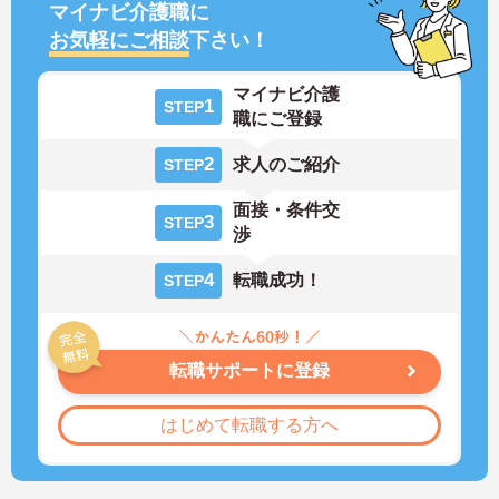
マイナビ介護職に
お気軽にご相談
下さい！
マイナビ介護
1
STEP
職にご登録
2
求人のご紹介
STEP
面接・条件交
3
STEP
渉
4
転職成功！
STEP
転職サポートに登録
はじめて転職する方へ