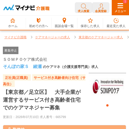
0
1
求人検索
会員登録
メニュー
ホーム
初めての方へ
面談会場一覧
保存した求人
最近見た求人
マイナビ介護職
ケアマネージャーの求人
東京都のケアマネージャー求人
募集停止
ＳＯＭＰＯケア株式会社
そんぽの家Ｓ 綾瀬
のケアマネ（介護支援専門員）求人
正社員(正職員)
サービス付き高齢者向け住宅（サ
高住）
【東京都／足立区】 大手企業が
運営するサービス付き高齢者住宅
でのケアマネジャー募集
更新日：2026年07月10日 求人番号：665799