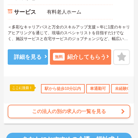
サービス
有料老人ホーム
＜多彩なキャリアパスと万全のスキルアップ支援＞年に1度のキャリ
アヒアリングを通じて、現場のスペシャリストを目指すだけでな
く、施設サービスと在宅サービスのジョブチェンジなど、幅広い経
験を積むことが可能です。
＜プライベートも充実させる嬉しい福利厚生＞仕事の疲れを癒やす
ための制度も充実しています。各地のレジャー施設や宿泊が最大8
詳細を見る
紹介してもらう
無料
0％オフになる優待制度や、勤続5年ごとの「特別連続有給休暇（5
日）」など、リフレッシュできる機会がたくさん。年間公休110日に
加え、独自の休暇制度もしっかり整っているため、オンオフのメリ
ハリをつけて働けます。
＜＜ICT導入が進む効率的な現場で、身体的負担を減らしケアに専念
ここに注目！
所・育児補助
年間休日110日以上
駅から徒歩10分以内
ブランクOK
車通勤可
資格取得サポート
未経験OK
＞スマホ記録や睡眠測定センサー等の導入で月400時間の生産性向上
を実現。月平均残業7.3時間（超過分は1分単位支給）と少なく、ゆ
とりを持って業務に取り組めます。
この法人の別の求人の一覧を見る