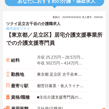
あなたにおすすめの介護・福祉求人
更新日：2026年08月06日 求人番号：656545
ツクイ足立古千谷の介護職求人
株式会社ツクイ
【東京都／足立区】居宅介護支援事業所
での介護支援専門員
月収 25.2万円～28.5万円程度（諸手当込み）
給料
年収 302万円～414万円程度（別途賞与付与）
勤務地
東京都 足立区 古千谷本町4-7-5
最寄り駅
都営日暮里・舎人ライナー「舎人駅」徒歩13分
資格/職種
■主任介護支援専門員の方 ※ケアマネジャーの業務経験のある方
雇用形態
正社員(正職員)