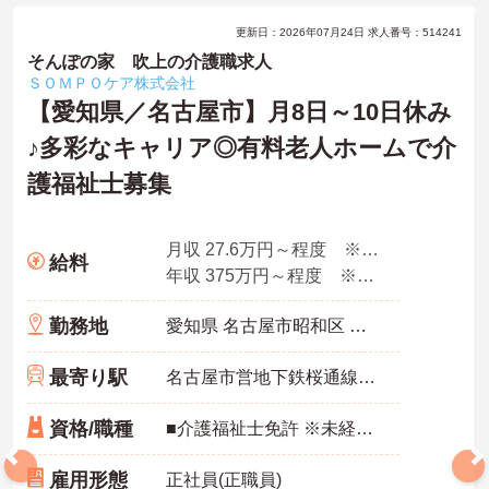
更新日：2026年07月24日 求人番号：514241
そんぽの家 吹上の介護職求人
ＳＯＭＰＯケア株式会社
【愛知県／名古屋市】月8日～10日休み
♪多彩なキャリア◎有料老人ホームで介
護福祉士募集
月収 27.6万円～程度 ※諸手当込み
給料
年収 375万円～程度 ※想定年収
勤務地
愛知県 名古屋市昭和区 阿由知通2-6
最寄り駅
名古屋市営地下鉄桜通線「吹上(愛知)駅」徒歩4分
資格/職種
■介護福祉士免許 ※未経験・ブランク可
雇用形態
正社員(正職員)