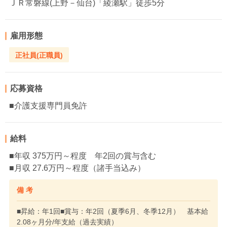
ＪＲ常磐線(上野－仙台)「綾瀬駅」徒歩5分
雇用形態
正社員(正職員)
応募資格
■介護支援専門員免許
給料
■年収 375万円～程度 年2回の賞与含む
■月収 27.6万円～程度（諸手当込み）
備 考
■昇給：年1回■賞与：年2回（夏季6月、冬季12月） 基本給
2.08ヶ月分/年支給（過去実績）