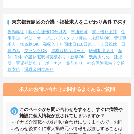
東京都豊島区の介護・福祉求人をこだわり条件で探す
夜勤専従
駅から徒歩10分以内
車通勤可
寮・借り上げ
住
宅手当・補助
オープニングスタッフ募集
未経験OK
管理職
求人
無資格OK
高収入
年間休日110日以上
土日祝休
日
勤のみ
ブランクOK
資格取得サポート
研修制度あり
産
休･育休･介護休暇取得実績あり
新卒OK
残業少なめ
託児
所・育児補助あり
ボーナス・賞与あり
社会保険完備
交通
費支給
退職金制度あり
求人のお問い合わせに関するよくあるご質問
このページから問い合わせをすると、すぐに病院や
施設に個人情報が渡されてしまいますか？
マイナビ介護職へのお問い合わせになりますので、お問
い合わせ後すぐに求人掲載元へ情報をお渡しすることは