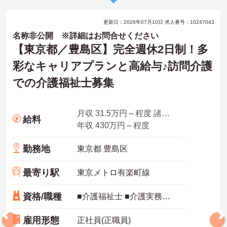
更新日：2026年07月10日 求人番号：10247043
名称非公開 ※詳細はお問合せください
【東京都／豊島区】完全週休2日制！多
彩なキャリアプランと高給与♪訪問介護
での介護福祉士募集
月収 31.5万円～程度 諸手当込み
給料
年収 430万円～程度
勤務地
東京都 豊島区
最寄り駅
東京メトロ有楽町線
資格/職種
■介護福祉士 ■介護実務経験がある方
雇用形態
正社員(正職員)