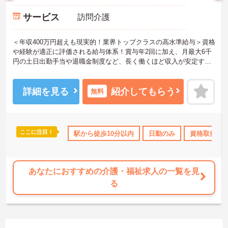
サービス
訪問介護
＜年収400万円超えも現実的！業界トップクラスの高水準給与＞資格
や経験が適正に評価される給与体系！賞与年2回に加え、月最大6千
円の土日出勤手当や退職金制度など、長く働くほど収入が安定する
仕組みが整っています
＜スマホ1台で完結！ICT活用で記録業務の負担を大幅カット＞日々
の記録やシフト確認はすべて自社開発のスマホアプリで行えるた
詳細を見る
紹介してもらう
無料
め、手書き書類の作成に追われることはありません。事務作業が効
率化♪本来の業務である「お客様へのケア」に集中できる環境です。
＜「夜勤なし」で管理者・スペシャリストを目指せる明確なキャリ
アパス＞訪問介護のため夜勤がなく、完全週休2日制で生活リズムを
ここに注目！
得サポート
研修制度あり
駅から徒歩10分以内
産休･育休･介護休暇取得実績あり
日勤のみ
資格取得サ
高収
整えながら働けます。現場のプロとして極める道、マネジメント職
へ進む道とキャリアプランも多様化しています。
あなたにおすすめの介護・福祉求人の一覧を見
る