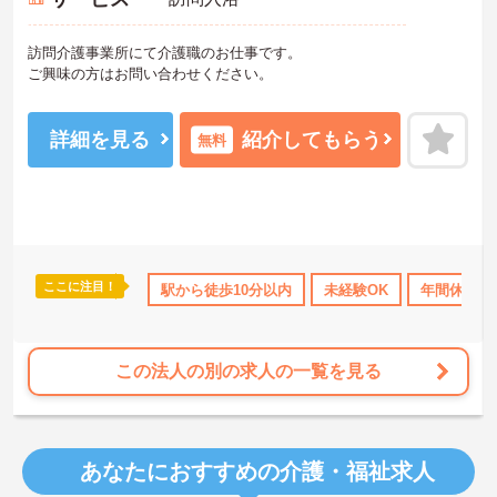
訪問介護事業所にて介護職のお仕事です。
ご興味の方はお問い合わせください。
詳細を見る
紹介してもらう
無料
ここに注目！
110日以上
ボーナス・賞与あり
駅から徒歩10分以内
社会保険完備
未経験OK
交通費支給
年間休日11
この法人の別の求人の一覧を見る
あなたにおすすめの介護・福祉求人