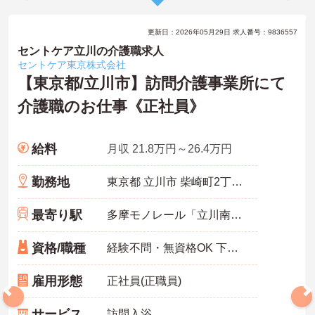
更新日：2026年05月29日 求人番号：9836557
セントケア立川の介護職求人
セントケア東京株式会社
【東京都/立川市】訪問介護事業所にて
介護職のお仕事《正社員》
給料
月収 21.8万円～26.4万円
勤務地
東京都 立川市 柴崎町2丁目7-6 さかえビル301号室
最寄り駅
多摩モノレール「立川南駅」徒歩5分
資格/職種
経験不問・無資格OK 下記いずれかの資格あれば尚可 ・介護福祉士 ・介護職員実務者研修（ホームヘルパー1級・介護職員基礎研修） ・介護職員初任者研修（ホームヘルパー2級）
雇用形態
正社員(正職員)
サービス
訪問入浴