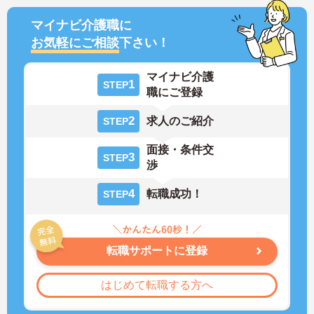
マイナビ介護職に
お気軽にご相談
下さい！
マイナビ介護
1
STEP
職にご登録
2
求人のご紹介
STEP
面接・条件交
3
STEP
渉
4
転職成功！
STEP
転職サポートに登録
はじめて転職する方へ