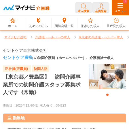
0
1
求人検索
会員登録
メニュー
ホーム
初めての方へ
面談会場一覧
保存した求人
最近見た求人
マイナビ介護職
介護職・ヘルパーの求人
東京都の介護職・ヘルパー求人
セントケア東京株式会社
セントケア豊島
の訪問介護員（ホームヘルパー）、介護福祉士求人
正社員(正職員)
訪問入浴
【東京都／豊島区】 訪問介護事
業所での訪問介護スタッフ募集求
人です《常勤》
更新日：2025年12月04日 求人番号：684223
勤務地