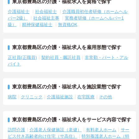
東京都豊島区の介護・福祉求人を資格で探す
介護福祉士
社会福祉士
介護職員初任者研修（ホームヘル
パー2級）
社会福祉主事
実務者研修（ホームヘルパー1
級）
精神保健福祉士
無資格OK
東京都豊島区の介護・福祉求人を雇用形態で探す
正社員(正職員)
契約社員・嘱託社員
非常勤・パート・アル
バイト
東京都豊島区の介護・福祉求人を施設業態で探す
病院
クリニック
介護福祉施設
在宅医療
その他
東京都豊島区の介護・福祉求人をサービス内容で探す
訪問介護
介護老人保健施設（老健）
有料老人ホーム
サー
ビス付き高齢者向け住宅（サ高住）
特別養護老人ホーム（特