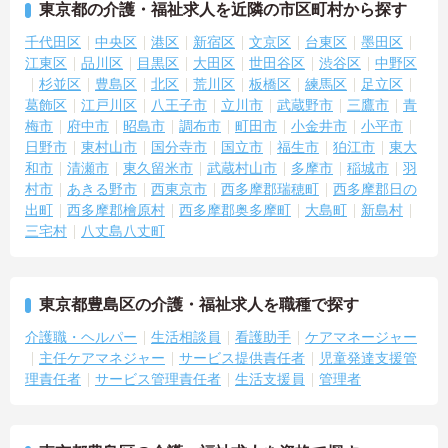
東京都の介護・福祉求人を近隣の市区町村から探す
千代田区
中央区
港区
新宿区
文京区
台東区
墨田区
江東区
品川区
目黒区
大田区
世田谷区
渋谷区
中野区
杉並区
豊島区
北区
荒川区
板橋区
練馬区
足立区
葛飾区
江戸川区
八王子市
立川市
武蔵野市
三鷹市
青
梅市
府中市
昭島市
調布市
町田市
小金井市
小平市
日野市
東村山市
国分寺市
国立市
福生市
狛江市
東大
和市
清瀬市
東久留米市
武蔵村山市
多摩市
稲城市
羽
村市
あきる野市
西東京市
西多摩郡瑞穂町
西多摩郡日の
出町
西多摩郡檜原村
西多摩郡奥多摩町
大島町
新島村
三宅村
八丈島八丈町
東京都豊島区の介護・福祉求人を職種で探す
介護職・ヘルパー
生活相談員
看護助手
ケアマネージャー
主任ケアマネジャー
サービス提供責任者
児童発達支援管
理責任者
サービス管理責任者
生活支援員
管理者