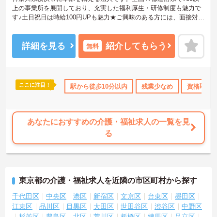
上の事業所を展開しており、充実した福利厚生・研修制度も魅力で
す♪土日祝日は時給100円UPも魅力★ご興味のある方には、面接対策
ポイントなど、さらに詳細をお話しいたしますのでお気軽にご相談
ください！
詳細を見る
紹介してもらう
無料
ここに注目！
日勤のみ
年間休日110日以上
駅から徒歩10分以内
資格取得サポート
残業少なめ
研修制度あり
資格取得
あなたにおすすめの介護・福祉求人の一覧を見
る
東京都の介護・福祉求人を近隣の市区町村から探す
千代田区
中央区
港区
新宿区
文京区
台東区
墨田区
江東区
品川区
目黒区
大田区
世田谷区
渋谷区
中野区
杉並区
豊島区
北区
荒川区
板橋区
練馬区
足立区