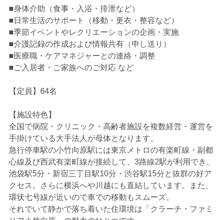
■身体介助（食事・入浴・排泄など）
■日常生活のサポート（移動・更衣・整容など）
■季節イベントやレクリエーションの企画・実施
■介護記録の作成および情報共有（申し送り）
■医療職・ケアマネジャーとの連絡・調整
■ご入居者・ご家族へのご対応 など
【定員】64名
【施設特色】
全国で病院・クリニック・高齢者施設を複数経営・運営を
手掛けている大手法人が母体となります。
急行停車駅の小竹向原駅には東京メトロの有楽町線・副都
心線及び西武有楽町線が接続して、3路線2駅が利用でき、
池袋駅5分・新宿三丁目駅10分・渋谷駅15分と抜群の好ア
クセス。さらに横浜へや川越にも直結しています。また、
環状七号線が近いので車での移動もスムーズ。
それでいて静かで落ち着いた住環境は「クラーチ・ファミ