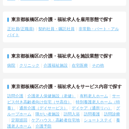
東京都板橋区の介護・福祉求人を雇用形態で探す
正社員(正職員)
契約社員・嘱託社員
非常勤・パート・アル
バイト
東京都板橋区の介護・福祉求人を施設業態で探す
病院
クリニック
介護福祉施設
在宅医療
その他
東京都板橋区の介護・福祉求人をサービス内容で探す
訪問介護
介護老人保健施設（老健）
有料老人ホーム
サー
ビス付き高齢者向け住宅（サ高住）
特別養護老人ホーム（特
養）
通所介護（デイサービス）
デイケア（通所リハ）
グ
ループホーム
障がい者施設
訪問入浴
訪問看護
訪問診療
定期巡回
ケアハウス・高齢者住宅地
ショートステイ
養
護老人ホーム
介護予防