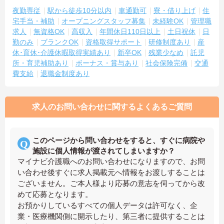
夜勤専従
駅から徒歩10分以内
車通勤可
寮・借り上げ
住
宅手当・補助
オープニングスタッフ募集
未経験OK
管理職
求人
無資格OK
高収入
年間休日110日以上
土日祝休
日
勤のみ
ブランクOK
資格取得サポート
研修制度あり
産
休･育休･介護休暇取得実績あり
新卒OK
残業少なめ
託児
所・育児補助あり
ボーナス・賞与あり
社会保険完備
交通
費支給
退職金制度あり
求人のお問い合わせに関するよくあるご質問
このページから問い合わせをすると、すぐに病院や
施設に個人情報が渡されてしまいますか？
マイナビ介護職へのお問い合わせになりますので、お問
い合わせ後すぐに求人掲載元へ情報をお渡しすることは
ございません。ご本人様より応募の意志を伺ってから改
めて応募となります。
お預かりしているすべての個人データは許可なく、企
業・医療機関側に開示したり、第三者に提供することは