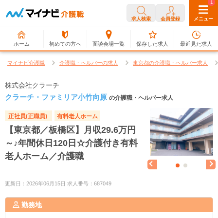
0
1
求人検索
会員登録
メニュー
ホーム
初めての方へ
面談会場一覧
保存した求人
最近見た求人
マイナビ介護職
介護職・ヘルパーの求人
東京都の介護職・ヘルパー求人
株式会社クラーチ
クラーチ・ファミリア小竹向原
の介護職・ヘルパー求人
正社員(正職員)
有料老人ホーム
【東京都／板橋区】月収29.6万円
～♪年間休日120日☆介護付き有料
老人ホーム／介護職
更新日：2026年06月15日 求人番号：687049
勤務地