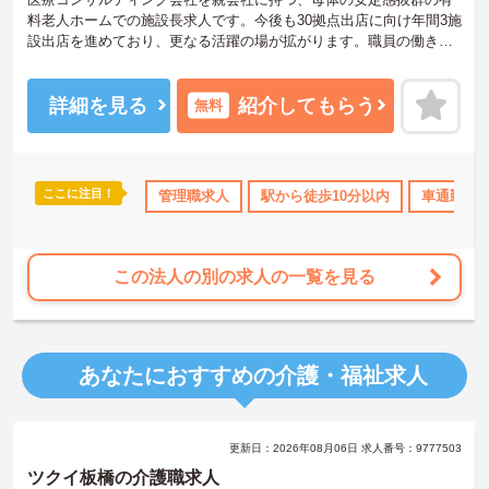
料老人ホームでの施設長求人です。今後も30拠点出店に向け年間3施
設出店を進めており、更なる活躍の場が拡がります。職員の働きや
すい環境づくりにも力をいれており、年間休日数も120日以上と多く
ワークライフバランスもとり易い環境です。また、頑張りも給与に
還元され、給与水準も高く安心して長くご勤務頂けます。ご興味の
詳細を見る
紹介してもらう
無料
ある方はぜひお気軽にお問い合わせください。
ここに注目！
サポート
ボーナス・賞与あり
管理職求人
社会保険完備
駅から徒歩10分以内
交通費支給
車通勤可
この法人の別の求人の一覧を見る
あなたにおすすめの介護・福祉求人
更新日：2026年08月06日 求人番号：9777503
ツクイ板橋の介護職求人