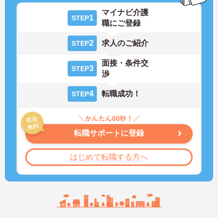
マイナビ介護
1
STEP
職にご登録
2
求人のご紹介
STEP
面接・条件交
3
STEP
渉
4
転職成功！
STEP
転職サポートに登録
はじめて転職する方へ