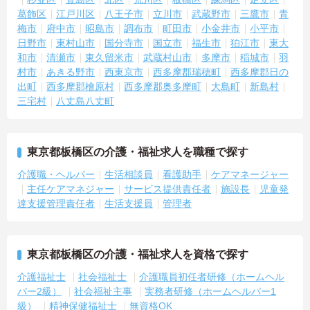
葛飾区
江戸川区
八王子市
立川市
武蔵野市
三鷹市
青
梅市
府中市
昭島市
調布市
町田市
小金井市
小平市
日野市
東村山市
国分寺市
国立市
福生市
狛江市
東大
和市
清瀬市
東久留米市
武蔵村山市
多摩市
稲城市
羽
村市
あきる野市
西東京市
西多摩郡瑞穂町
西多摩郡日の
出町
西多摩郡檜原村
西多摩郡奥多摩町
大島町
新島村
三宅村
八丈島八丈町
東京都板橋区の介護・福祉求人を職種で探す
介護職・ヘルパー
生活相談員
看護助手
ケアマネージャー
主任ケアマネジャー
サービス提供責任者
施設長
児童発
達支援管理責任者
生活支援員
管理者
東京都板橋区の介護・福祉求人を資格で探す
介護福祉士
社会福祉士
介護職員初任者研修（ホームヘル
パー2級）
社会福祉主事
実務者研修（ホームヘルパー1
級）
精神保健福祉士
無資格OK