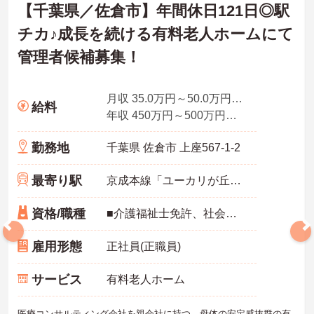
【千葉県／佐倉市】年間休日121日◎駅
チカ♪成長を続ける有料老人ホームにて
管理者候補募集！
月収 35.0万円～50.0万円程度（諸手当込み）
給料
年収 450万円～500万円程度（諸手当込み）
勤務地
千葉県 佐倉市 上座567-1-2
最寄り駅
京成本線「ユーカリが丘駅」徒歩8分
資格/職種
■介護福祉士免許、社会福祉士免許、介護支援専門員資格 等 ※介護施設等での現場経験 ※上記資格の無い方も歓迎しております。
雇用形態
正社員(正職員)
サービス
有料老人ホーム
医療コンサルティング会社を親会社に持つ、母体の安定感抜群の有