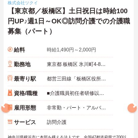
株式会社ツクイ
【東京都／板橋区】土日祝日は時給100
円UP♪週1日～OK◎訪問介護での介護職
募集（パート）
給料
時給1,490円～2,000円
勤務地
東京都 板橋区 氷川町4-8 メゾンタカノハ
最寄り駅
都営三田線「板橋区役所前駅」徒歩3分
資格/職種
■介護職員初任者研修以上(旧ヘルパー2級) ※経験不問
雇用形態
非常勤・パート・アルバイト
サービス
訪問介護
神奈川県横浜市に本部を構える法人です。全国47都道府県で700以