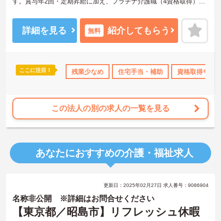
す。賞与年2回・定期昇給に加え、プラチナ介護職（4資格取得）に
認定されると月38,000円の手当が加算され、スキルが収入に直結す
る仕組みが整っています。年間休日111日以上・残業月平均4.3時間
と働きやすく、育休取得率100%・育児短時間勤務（小学4年生ま
詳細を見る
紹介してもらう
無料
で）・有給取得実績14日と、家庭との両立を長期的にサポートする
制度も充実しています。入社導入研修・昇格時研修・技術向上研修
など段階別の研修体制と資格取得支援が整っており、介護福祉士国
家試験対策講座やケアマネ対策講座も自社開講しています。多職種
ここに注目！
なめ
住宅手当・補助
残業少なめ
資格取得サポート
住宅手当・補助
産休･育休･介護休暇取得
資格取得サポ
チームケアの中で専門性を高めながら、ケアマネジャーや生活相談
員へのキャリアアップも実現できる職場です。
★おすすめPOINT★
この法人の別の求人の一覧を見る
【日本生命グループの大手企業・成長ができる環境です】
・日本生命グループを親会社に持つ大手介護企業で、100施設以上を
運営する安定した経営基盤があります
・介護福祉士を取得すると資格手当がプラスされ、プラチナ介護職
あなたにおすすめの介護・福祉求人
（4資格）に認定されると月38,000円の手当が加算される仕組みが整
っています
・介護福祉士国家試験対策講座・認知症ケア専門士対策・ケアマネ
ジャー対策など、資格取得支援講座を自社開講しており、資格保有
更新日：2025年02月27日 求人番号：9086904
率99.8%の実績があります
【残業月4.3時間、給与と働きやすさを両立している職場です】
名称非公開 ※詳細はお問合せください
・賞与年2回・定期昇給、夜勤手当・家族手当・住宅手当など各種手
【東京都／昭島市】リフレッシュ休暇
当が充実しています