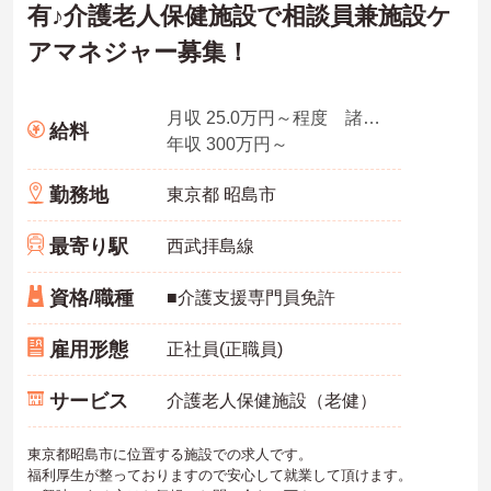
有♪介護老人保健施設で相談員兼施設ケ
・残業は月平均4.3時間と業界水準を大きく下回っており、有給休暇
取得実績14日と休みも取りやすい環境です
アマネジャー募集！
・年間休日111日以上・シフトは柔軟に対応しており、有給と組み合
わせて海外旅行に行くスタッフもいる職場です
・インカム導入によりスタッフ間のフリーハンド連絡・情報共有が
可能、また、睡眠センサー・アレクサ等IoT機器を活用し、業務効率
月収 25.0万円～程度 諸手当込
給料
化と質の高いケアを両立しています
年収 300万円～
・従業員満足度調査を定期実施し、スタッフの声を制度に反映する
文化があります
勤務地
東京都 昭島市
・エリアマネージャー・社長が定期的にホームを周り、スタッフと
直接意見交換をしています
【育児・家庭との両立を本気でサポートしている職場です】
最寄り駅
西武拝島線
・育休取得率100%・育休後就業復帰率100%と、育児と仕事を両立
できる体制が整っています
資格/職種
■介護支援専門員免許
・育児短時間勤務が小学4年生まで利用でき、法令より長い期間サポ
ートを受けることができます
・「くるみん」「えるぼし」「トモニン」の3つの厚生労働省認定を
雇用形態
正社員(正職員)
取得しており、ライフステージに合わせた長期就業が実現できる職
場です
サービス
介護老人保健施設（老健）
東京都昭島市に位置する施設での求人です。
福利厚生が整っておりますので安心して就業して頂けます。