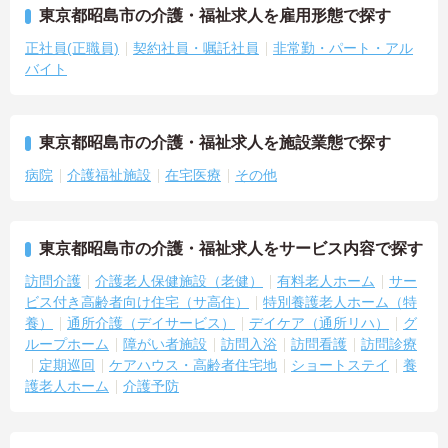
東京都昭島市の介護・福祉求人を雇用形態で探す
正社員(正職員)
契約社員・嘱託社員
非常勤・パート・アル
バイト
東京都昭島市の介護・福祉求人を施設業態で探す
病院
介護福祉施設
在宅医療
その他
東京都昭島市の介護・福祉求人をサービス内容で探す
訪問介護
介護老人保健施設（老健）
有料老人ホーム
サー
ビス付き高齢者向け住宅（サ高住）
特別養護老人ホーム（特
養）
通所介護（デイサービス）
デイケア（通所リハ）
グ
ループホーム
障がい者施設
訪問入浴
訪問看護
訪問診療
定期巡回
ケアハウス・高齢者住宅地
ショートステイ
養
護老人ホーム
介護予防