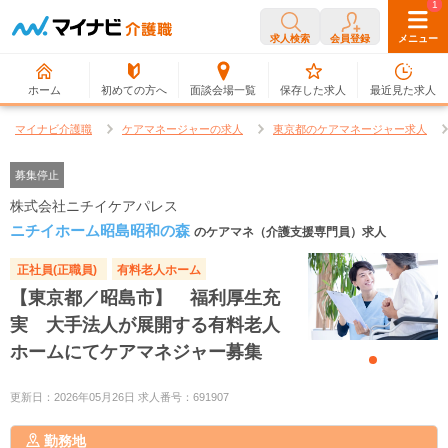
0
1
求人検索
会員登録
メニュー
ホーム
初めての方へ
面談会場一覧
保存した求人
最近見た求人
マイナビ介護職
ケアマネージャーの求人
東京都のケアマネージャー求人
募集停止
株式会社ニチイケアパレス
ニチイホーム昭島昭和の森
のケアマネ（介護支援専門員）求人
正社員(正職員)
有料老人ホーム
【東京都／昭島市】 福利厚生充
実 大手法人が展開する有料老人
ホームにてケアマネジャー募集
更新日：2026年05月26日 求人番号：691907
勤務地