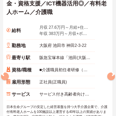
金・資格支援／ICT機器活用◎／有料老
人ホーム／介護職
月収 27.6万円～月給+住宅手当＋家族手当+残業手当4.0時間想定分を含む
給料
年収 383万円～月収+ボーナス2回
勤務地
大阪府 池田市 神田2-3-22
最寄り駅
阪急宝塚本線「池田(大阪)駅」徒歩15分
資格/職種
■介護職員初任者研修（ヘルパー2級）以上、介護福祉士 いずれか
雇用形態
正社員(正職員)
サービス
サービス付き高齢者向け住宅（サ高住）
日本生命グループの安定した経営基盤を持つ大手介護企業で、介護
付有料老人ホームを100施設以上運営する40年以上の実績がありま