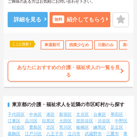
ご興味のある方はお気軽にお問い合わせ下さい。
詳細を見る
紹介してもらう
無料
ここに注目！
車通勤可
残業少なめ
日勤のみ
高収入
あなたにおすすめの介護・福祉求人の一覧を見
る
東京都の介護・福祉求人を近隣の市区町村から探す
千代田区
中央区
港区
新宿区
文京区
台東区
墨田区
江東区
品川区
目黒区
大田区
世田谷区
渋谷区
中野区
杉並区
豊島区
北区
荒川区
板橋区
練馬区
足立区
葛飾区
江戸川区
八王子市
立川市
武蔵野市
三鷹市
青