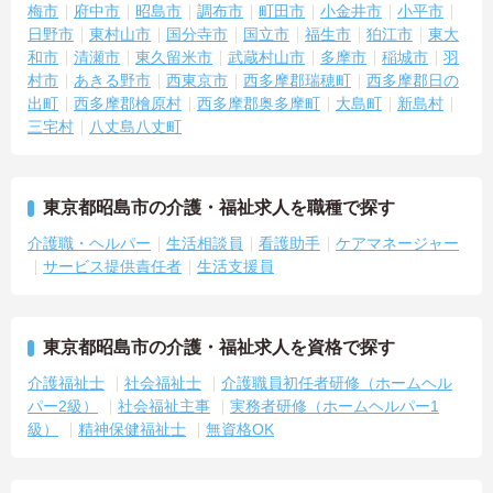
梅市
府中市
昭島市
調布市
町田市
小金井市
小平市
日野市
東村山市
国分寺市
国立市
福生市
狛江市
東大
和市
清瀬市
東久留米市
武蔵村山市
多摩市
稲城市
羽
村市
あきる野市
西東京市
西多摩郡瑞穂町
西多摩郡日の
出町
西多摩郡檜原村
西多摩郡奥多摩町
大島町
新島村
三宅村
八丈島八丈町
東京都昭島市の介護・福祉求人を職種で探す
介護職・ヘルパー
生活相談員
看護助手
ケアマネージャー
サービス提供責任者
生活支援員
東京都昭島市の介護・福祉求人を資格で探す
介護福祉士
社会福祉士
介護職員初任者研修（ホームヘル
パー2級）
社会福祉主事
実務者研修（ホームヘルパー1
級）
精神保健福祉士
無資格OK