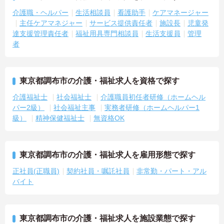
介護職・ヘルパー
生活相談員
看護助手
ケアマネージャー
主任ケアマネジャー
サービス提供責任者
施設長
児童発
達支援管理責任者
福祉用具専門相談員
生活支援員
管理
者
東京都調布市の介護・福祉求人を資格で探す
介護福祉士
社会福祉士
介護職員初任者研修（ホームヘル
パー2級）
社会福祉主事
実務者研修（ホームヘルパー1
級）
精神保健福祉士
無資格OK
東京都調布市の介護・福祉求人を雇用形態で探す
正社員(正職員)
契約社員・嘱託社員
非常勤・パート・アル
バイト
東京都調布市の介護・福祉求人を施設業態で探す