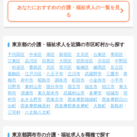
あなたにおすすめの介護・福祉求人の一覧を見
る
東京都の介護・福祉求人を近隣の市区町村から探す
千代田区
中央区
港区
新宿区
文京区
台東区
墨田区
江東区
品川区
目黒区
大田区
世田谷区
渋谷区
中野区
杉並区
豊島区
北区
荒川区
板橋区
練馬区
足立区
葛飾区
江戸川区
八王子市
立川市
武蔵野市
三鷹市
青
梅市
府中市
昭島市
調布市
町田市
小金井市
小平市
日野市
東村山市
国分寺市
国立市
福生市
狛江市
東大
和市
清瀬市
東久留米市
武蔵村山市
多摩市
稲城市
羽
村市
あきる野市
西東京市
西多摩郡瑞穂町
西多摩郡日の
出町
西多摩郡檜原村
西多摩郡奥多摩町
大島町
新島村
三宅村
八丈島八丈町
東京都調布市の介護・福祉求人を職種で探す