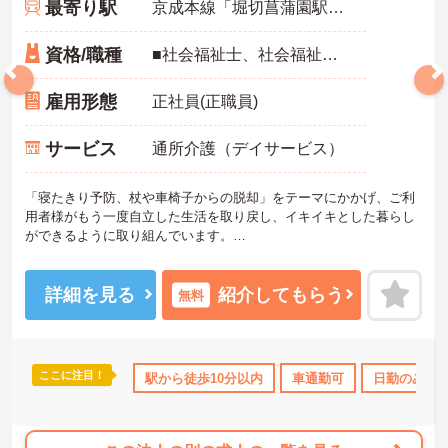
最寄り駅
京成本線「堀切菖蒲園駅」徒歩10分
資格/職種
■社会福祉士、社会福祉主事、精神保健福祉士・介護福祉士・介護支援専門員 ※地域によって条件が異なります。 ■普通自動車免許（AT限定可） ※未経験可、ブランク可
雇用形態
正社員(正職員)
サービス
通所介護（デイサービス）
「寝たきり予防、杖や車椅子からの脱却」をテーマにかかげ、ご利
用者様がもう一度自立した生活を取り戻し、イキイキとした暮らし
ができるように取り組んでいます。
整骨院からスタートした法人で、現在も店舗を増やし続けている安
定感のある母体です。事業拡大傾向にあるため、頑張り次第ではキ
ャリアアップも見込めるます。複数の店舗を経営しているノウハウ
詳細を見る
紹介してもらう
無料
を生かした研修制度も自身の成長に繋がります。自立支援に向けて
の熱い想いのスタッフが多く、活気がある職場も魅力の1つです。
ご興味のある方はお気軽にお問い合わせ下さいませ。
ここに注目！
OK
日勤のみ
ブランクOK
駅から徒歩10分以内
資格取得サポート
車通勤可
研修制度あり
日勤のみ