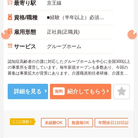
最寄り駅
京王線
資格/職種
■経験（半年以上）必須、無資格可能
雇用形態
正社員(正職員)
サービス
グループホーム
認知症高齢者の介護に対応したグループホームを中心に全国300以上
の事業所を運営しています。毎年新規オープンも多数あり、今回の
募集は事業拡大が背景にあります。介護職員初任者研修、介護支援
専門員、タクティールケアなどの資格取得のサポートあり！現場を
最大限サポートするために、教育・研修・採用を専門とする部署
や、コンプライアンスを推進する部署があり、グループ企業を含め
詳細を見る
紹介してもらう
無料
た柔軟かつ強固なバックアップがあります。ご興味ある方には、面
接対策ポイントなど、さらに詳細をお話しいたしますのでお気軽に
ご相談ください。
ここに注目！
補助
無資格OK
年間休日110日以上
未経験OK
無資格OK
資格取得サポート
年間休日110日以上
研修