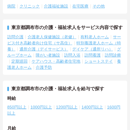
病院
クリニック
介護福祉施設
在宅医療
その他
東京都調布市の介護・福祉求人をサービス内容で探す
訪問介護
介護老人保健施設（老健）
有料老人ホーム
サー
ビス付き高齢者向け住宅（サ高住）
特別養護老人ホーム（特
養）
通所介護（デイサービス）
デイケア（通所リハ）
グ
ループホーム
障がい者施設
訪問入浴
訪問看護
訪問診療
定期巡回
ケアハウス・高齢者住宅地
ショートステイ
養
護老人ホーム
介護予防
東京都調布市の介護・福祉求人を給与で探す
時給
850円以上
1000円以上
1200円以上
1400円以上
1600円
以上
月給