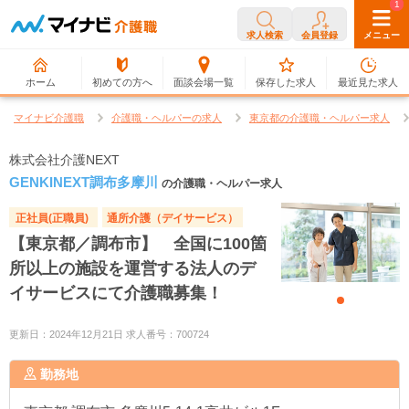
0
1
求人検索
会員登録
メニュー
ホーム
初めての方へ
面談会場一覧
保存した求人
最近見た求人
マイナビ介護職
介護職・ヘルパーの求人
東京都の介護職・ヘルパー求人
株式会社介護NEXT
GENKINEXT調布多摩川
の介護職・ヘルパー求人
正社員(正職員)
通所介護（デイサービス）
【東京都／調布市】 全国に100箇
所以上の施設を運営する法人のデ
イサービスにて介護職募集！
更新日：2024年12月21日 求人番号：700724
勤務地