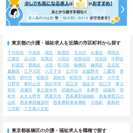
東京都の介護・福祉求人を近隣の市区町村から探す
千代田区
中央区
港区
新宿区
文京区
台東区
墨田区
江東区
品川区
目黒区
大田区
世田谷区
渋谷区
中野区
杉並区
豊島区
北区
荒川区
板橋区
練馬区
足立区
葛飾区
江戸川区
八王子市
立川市
武蔵野市
三鷹市
青
梅市
府中市
昭島市
調布市
町田市
小金井市
小平市
日野市
東村山市
国分寺市
国立市
福生市
狛江市
東大
和市
清瀬市
東久留米市
武蔵村山市
多摩市
稲城市
羽
村市
あきる野市
西東京市
西多摩郡瑞穂町
西多摩郡日の
出町
西多摩郡檜原村
西多摩郡奥多摩町
大島町
新島村
三宅村
八丈島八丈町
東京都板橋区の介護・福祉求人を職種で探す