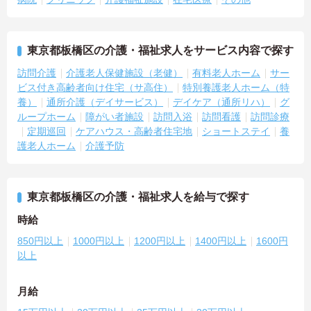
東京都板橋区の介護・福祉求人をサービス内容で探す
訪問介護
介護老人保健施設（老健）
有料老人ホーム
サー
ビス付き高齢者向け住宅（サ高住）
特別養護老人ホーム（特
養）
通所介護（デイサービス）
デイケア（通所リハ）
グ
ループホーム
障がい者施設
訪問入浴
訪問看護
訪問診療
定期巡回
ケアハウス・高齢者住宅地
ショートステイ
養
護老人ホーム
介護予防
東京都板橋区の介護・福祉求人を給与で探す
時給
850円以上
1000円以上
1200円以上
1400円以上
1600円
以上
月給