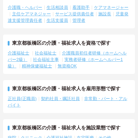
介護職・ヘルパー
生活相談員
看護助手
ケアマネージャー
主任ケアマネジャー
サービス提供責任者
施設長
児童発
達支援管理責任者
生活支援員
管理者
東京都板橋区の介護・福祉求人を資格で探す
介護福祉士
社会福祉士
介護職員初任者研修（ホームヘル
パー2級）
社会福祉主事
実務者研修（ホームヘルパー1
級）
精神保健福祉士
無資格OK
東京都板橋区の介護・福祉求人を雇用形態で探す
正社員(正職員)
契約社員・嘱託社員
非常勤・パート・アル
バイト
東京都板橋区の介護・福祉求人を施設業態で探す
病院
クリニック
介護福祉施設
在宅医療
その他