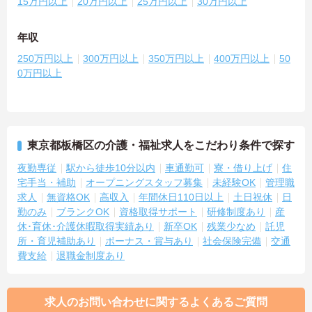
15万円以上
20万円以上
25万円以上
30万円以上
年収
250万円以上
300万円以上
350万円以上
400万円以上
50
0万円以上
東京都板橋区の介護・福祉求人をこだわり条件で探す
夜勤専従
駅から徒歩10分以内
車通勤可
寮・借り上げ
住
宅手当・補助
オープニングスタッフ募集
未経験OK
管理職
求人
無資格OK
高収入
年間休日110日以上
土日祝休
日
勤のみ
ブランクOK
資格取得サポート
研修制度あり
産
休･育休･介護休暇取得実績あり
新卒OK
残業少なめ
託児
所・育児補助あり
ボーナス・賞与あり
社会保険完備
交通
費支給
退職金制度あり
求人のお問い合わせに関するよくあるご質問