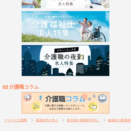
介護職コラム
マイナビ介護職
看護助手の求人
東京都の看護助手求人
板橋区の看護助