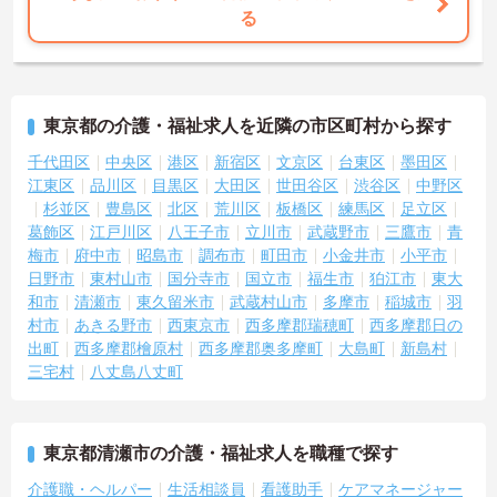
る
東京都の介護・福祉求人を近隣の市区町村から探す
千代田区
中央区
港区
新宿区
文京区
台東区
墨田区
江東区
品川区
目黒区
大田区
世田谷区
渋谷区
中野区
杉並区
豊島区
北区
荒川区
板橋区
練馬区
足立区
葛飾区
江戸川区
八王子市
立川市
武蔵野市
三鷹市
青
梅市
府中市
昭島市
調布市
町田市
小金井市
小平市
日野市
東村山市
国分寺市
国立市
福生市
狛江市
東大
和市
清瀬市
東久留米市
武蔵村山市
多摩市
稲城市
羽
村市
あきる野市
西東京市
西多摩郡瑞穂町
西多摩郡日の
出町
西多摩郡檜原村
西多摩郡奥多摩町
大島町
新島村
三宅村
八丈島八丈町
東京都清瀬市の介護・福祉求人を職種で探す
介護職・ヘルパー
生活相談員
看護助手
ケアマネージャー