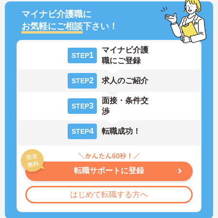
マイナビ介護職に
お気軽にご相談
下さい！
マイナビ介護
1
STEP
職にご登録
2
求人のご紹介
STEP
面接・条件交
3
STEP
渉
4
転職成功！
STEP
転職サポートに登録
はじめて転職する方へ