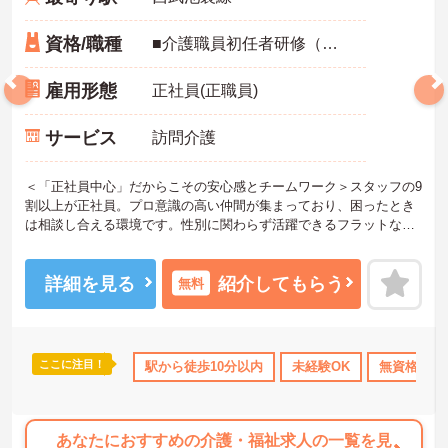
資格/職種
■介護職員初任者研修（ヘルパー2級）以上 ※無資格・未経験も相談可
雇用形態
正社員(正職員)
サービス
訪問介護
＜「正社員中心」だからこその安心感とチームワーク＞スタッフの9
割以上が正社員。プロ意識の高い仲間が集まっており、困ったとき
は相談し合える環境です。性別に関わらず活躍できるフラットな雰
囲気があります。
＜電動自転車でラクラク移動！身体への負担を軽減＞会社から1人1
台、専用の電動自転車が支給されます（一部例外あり）。お客様の
詳細を見る
紹介してもらう
無料
ご自宅への移動が快適になるだけでなく、貸与された自転車での通
勤も可能です。移動の負担を減らして元気にケアに向き合えます。
＜頑張りがしっかり給与に反映される仕組み＞「社員を大事にす
る」をモットーに、業界トップクラスの給与水準を目指していま
ここに注目！
駅から徒歩10分以内
未経験OK
無資格OK
す。賞与は年2回あり、資格手当や土日出勤手当も充実。キャリアパ
スも明確で、管理者へのステップアップなど、頑張りに応じて収入
もやりがいもアップします。
あなたにおすすめの介護・福祉求人の一覧を見