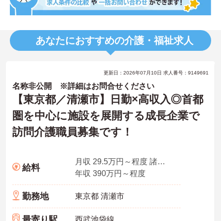
あなたにおすすめの介護・福祉求人
更新日：2026年07月10日 求人番号：9149691
名称非公開 ※詳細はお問合せください
【東京都／清瀬市】日勤×高収入◎首都
圏を中心に施設を展開する成長企業で
訪問介護職員募集です！
月収 29.5万円～程度 諸手当込み※初任者研修以上
給料
年収 390万円～程度
勤務地
東京都 清瀬市
最寄り駅
西武池袋線