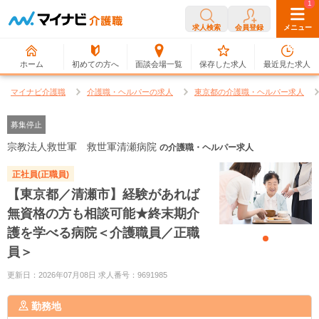
0
1
求人検索
会員登録
メニュー
ホーム
初めての方へ
面談会場一覧
保存した求人
最近見た求人
マイナビ介護職
介護職・ヘルパーの求人
東京都の介護職・ヘルパー求人
募集停止
宗教法人救世軍 救世軍清瀬病院
の介護職・ヘルパー求人
正社員(正職員)
【東京都／清瀬市】経験があれば
無資格の方も相談可能★終末期介
護を学べる病院＜介護職員／正職
員＞
更新日：2026年07月08日 求人番号：9691985
勤務地