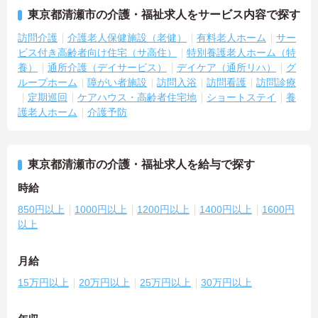
東京都清瀬市の介護・福祉求人をサービス内容で探す
訪問介護
介護老人保健施設（老健）
有料老人ホーム
サー
ビス付き高齢者向け住宅（サ高住）
特別養護老人ホーム（特
養）
通所介護（デイサービス）
デイケア（通所リハ）
グ
ループホーム
障がい者施設
訪問入浴
訪問看護
訪問診療
定期巡回
ケアハウス・高齢者住宅地
ショートステイ
養
護老人ホーム
介護予防
東京都清瀬市の介護・福祉求人を給与で探す
時給
850円以上
1000円以上
1200円以上
1400円以上
1600円
以上
月給
15万円以上
20万円以上
25万円以上
30万円以上