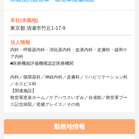
本社(本拠地)
東京都 清瀬市竹丘1-17-9
法人情報
内科・呼吸器内科・消化器内科・血液内科・皮膚科・緩和ケ
ア内科
■医療機能評価機構認定医療機関
内科／循環器科／神経内科／皮膚科／リハビリテーション科
／ホスピス科
【関連施設】
救世軍恵泉ホーム／ケアハウスいずみ／自省館／救世軍ブー
ス記念病院／老健グレイス／その他
勤務地情報