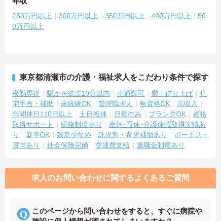
年収
250万円以上
300万円以上
350万円以上
400万円以上
50
0万円以上
東京都清瀬市の介護・福祉求人をこだわり条件で探す
夜勤専従
駅から徒歩10分以内
車通勤可
寮・借り上げ
住
宅手当・補助
未経験OK
管理職求人
無資格OK
高収入
年間休日110日以上
土日祝休
日勤のみ
ブランクOK
資格
取得サポート
研修制度あり
産休･育休･介護休暇取得実績あ
り
新卒OK
残業少なめ
託児所・育児補助あり
ボーナス・
賞与あり
社会保険完備
交通費支給
退職金制度あり
求人のお問い合わせに関するよくあるご質問
このページから問い合わせをすると、すぐに病院や