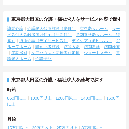
東京都大田区の介護・福祉求人をサービス内容で探す
訪問介護
介護老人保健施設（老健）
有料老人ホーム
サー
ビス付き高齢者向け住宅（サ高住）
特別養護老人ホーム（特
養）
通所介護（デイサービス）
デイケア（通所リハ）
グ
ループホーム
障がい者施設
訪問入浴
訪問看護
訪問診療
定期巡回
ケアハウス・高齢者住宅地
ショートステイ
養
護老人ホーム
介護予防
東京都大田区の介護・福祉求人を給与で探す
時給
850円以上
1000円以上
1200円以上
1400円以上
1600円
以上
月給
15万円以上
20万円以上
25万円以上
30万円以上