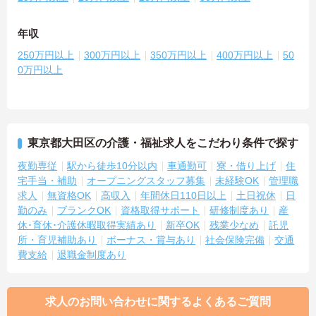
年収
250万円以上
300万円以上
350万円以上
400万円以上
50
0万円以上
東京都大田区の介護・福祉求人をこだわり条件で探す
夜勤専従
駅から徒歩10分以内
車通勤可
寮・借り上げ
住
宅手当・補助
オープニングスタッフ募集
未経験OK
管理職
求人
無資格OK
高収入
年間休日110日以上
土日祝休
日
勤のみ
ブランクOK
資格取得サポート
研修制度あり
産
休･育休･介護休暇取得実績あり
新卒OK
残業少なめ
託児
所・育児補助あり
ボーナス・賞与あり
社会保険完備
交通
費支給
退職金制度あり
求人のお問い合わせに関するよくあるご質問