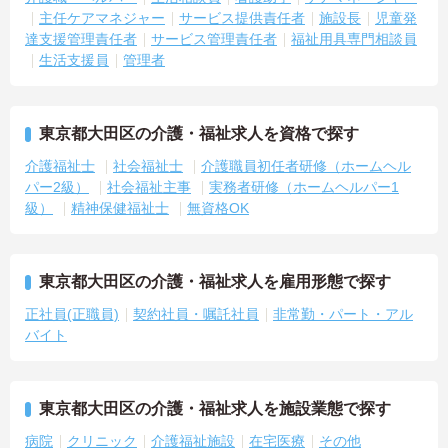
主任ケアマネジャー
サービス提供責任者
施設長
児童発
達支援管理責任者
サービス管理責任者
福祉用具専門相談員
生活支援員
管理者
東京都大田区の介護・福祉求人を資格で探す
介護福祉士
社会福祉士
介護職員初任者研修（ホームヘル
パー2級）
社会福祉主事
実務者研修（ホームヘルパー1
級）
精神保健福祉士
無資格OK
東京都大田区の介護・福祉求人を雇用形態で探す
正社員(正職員)
契約社員・嘱託社員
非常勤・パート・アル
バイト
東京都大田区の介護・福祉求人を施設業態で探す
病院
クリニック
介護福祉施設
在宅医療
その他