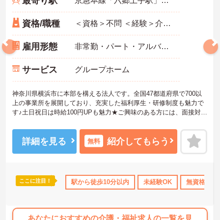
最寄り駅
京急本線「六郷土手駅」徒歩9分
資格/職種
＜資格＞不問 ＜経験＞介護実務経験1年以上 必須 ※無資格者:入社半年以内に会社負担で認知症介護基礎研修受講
雇用形態
非常勤・パート・アルバイト
サービス
グループホーム
神奈川県横浜市に本部を構える法人です。全国47都道府県で700以
上の事業所を展開しており、充実した福利厚生・研修制度も魅力で
す♪土日祝日は時給100円UPも魅力★ご興味のある方には、面接対策
ポイントなど、さらに詳細をお話しいたしますのでお気軽にご相談
ください！
詳細を見る
紹介してもらう
無料
ここに注目！
K
無資格OK
資格取得サポート
駅から徒歩10分以内
研修制度あり
未経験OK
産休･育休･
無資格OK
あなたにおすすめの介護・福祉求人の一覧を見