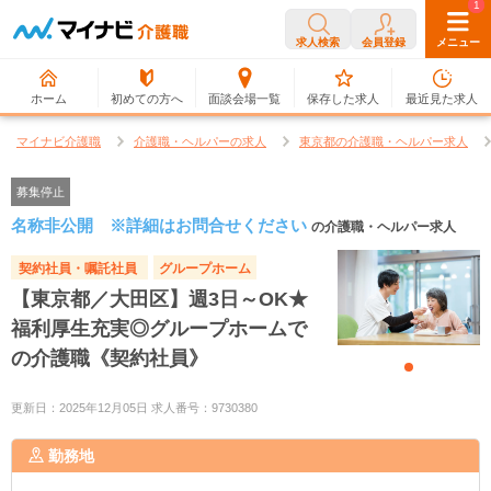
0
1
求人検索
会員登録
メニュー
ホーム
初めての方へ
面談会場一覧
保存した求人
最近見た求人
マイナビ介護職
介護職・ヘルパーの求人
東京都の介護職・ヘルパー求人
募集停止
名称非公開 ※詳細はお問合せください
の介護職・ヘルパー求人
契約社員・嘱託社員
グループホーム
【東京都／大田区】週3日～OK★
福利厚生充実◎グループホームで
の介護職《契約社員》
更新日：2025年12月05日 求人番号：9730380
勤務地