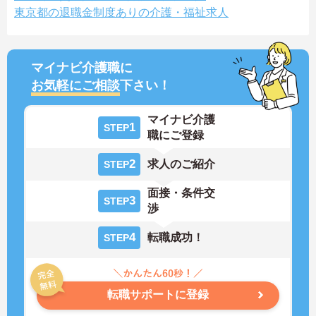
東京都の退職金制度ありの介護・福祉求人
マイナビ介護職に
お気軽にご相談
下さい！
マイナビ介護
1
STEP
職にご登録
2
求人のご紹介
STEP
面接・条件交
3
STEP
渉
4
転職成功！
STEP
転職サポートに登録