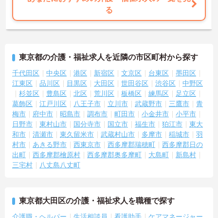
る
東京都の介護・福祉求人を近隣の市区町村から探す
千代田区
中央区
港区
新宿区
文京区
台東区
墨田区
江東区
品川区
目黒区
大田区
世田谷区
渋谷区
中野区
杉並区
豊島区
北区
荒川区
板橋区
練馬区
足立区
葛飾区
江戸川区
八王子市
立川市
武蔵野市
三鷹市
青
梅市
府中市
昭島市
調布市
町田市
小金井市
小平市
日野市
東村山市
国分寺市
国立市
福生市
狛江市
東大
和市
清瀬市
東久留米市
武蔵村山市
多摩市
稲城市
羽
村市
あきる野市
西東京市
西多摩郡瑞穂町
西多摩郡日の
出町
西多摩郡檜原村
西多摩郡奥多摩町
大島町
新島村
三宅村
八丈島八丈町
東京都大田区の介護・福祉求人を職種で探す
介護職・ヘルパー
生活相談員
看護助手
ケアマネージャー