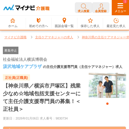
0
1
求人検索
会員登録
メニュー
ホーム
初めての方へ
面談会場一覧
保存した求人
最近見た求人
マイナビ介護職
主任ケアマネジャーの求人
神奈川県の主任ケアマネジャー
募集停止
社会福祉法人横浜博萌会
汲沢地域ケアプラザ
の主任介護支援専門員（主任ケアマネジャー）求人
正社員(正職員)
【神奈川県／横浜市戸塚区】残業
少なめ☆地域包括支援センターに
て主任介護支援専門員の募集！＜
正社員＞
更新日：2026年01月06日 求人番号：9830734