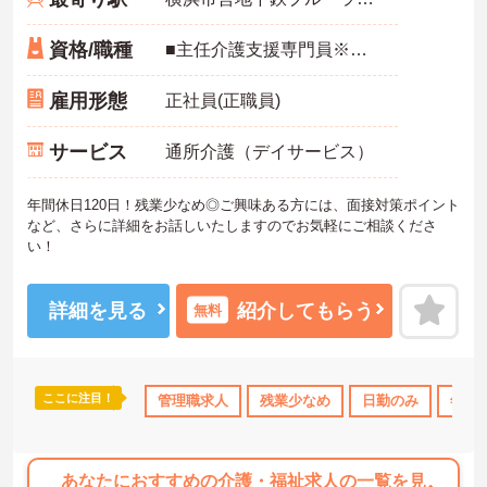
資格/職種
■主任介護支援専門員※経験者
雇用形態
正社員(正職員)
サービス
通所介護（デイサービス）
年間休日120日！残業少なめ◎ご興味ある方には、面接対策ポイント
など、さらに詳細をお話しいたしますのでお気軽にご相談くださ
い！
詳細を見る
紹介してもらう
無料
ここに注目！
管理職求人
残業少なめ
日勤のみ
年間休
あなたにおすすめの介護・福祉求人の一覧を見