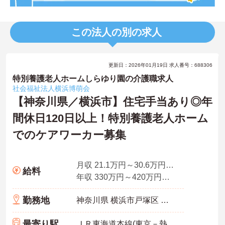
この法人の別の求人
更新日：2026年01月19日 求人番号：688306
特別養護老人ホームしらゆり園の介護職求人
社会福祉法人横浜博萌会
【神奈川県／横浜市】住宅手当あり◎年
間休日120日以上！特別養護老人ホーム
でのケアワーカー募集
月収 21.1万円～30.6万円程度（夜勤4回分手当含む諸手当込）
給料
年収 330万円～420万円程度（賞与3.5ヵ月の場合）
勤務地
神奈川県 横浜市戸塚区 汲沢町986
最寄り駅
ＪＲ東海道本線(東京－熱海)「戸塚駅」バス・車10分