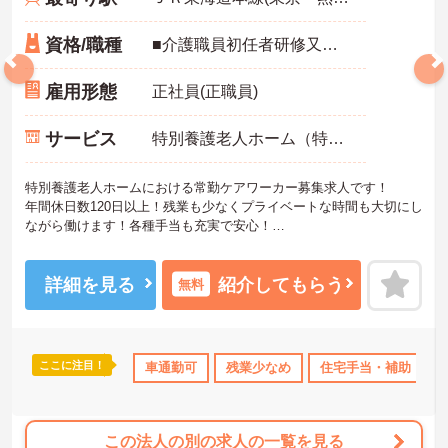
資格/職種
■介護職員初任者研修又はホームヘルパー2級以上の資格
雇用形態
正社員(正職員)
サービス
特別養護老人ホーム（特養）
特別養護老人ホームにおける常勤ケアワーカー募集求人です！
年間休日数120日以上！残業も少なくプライベートな時間も大切にし
ながら働けます！各種手当も充実で安心！
ご興味ある方には、面接のポイントなど、さらに詳細をお話致しま
すのでお気軽にご相談ください。
詳細を見る
紹介してもらう
無料
ここに注目！
休暇取得実績あり
ボーナス・賞与あり
車通勤可
残業少なめ
交通費支給
住宅手当・補助
この法人の別の求人の一覧を見る