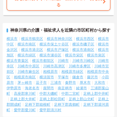
る
神奈川県の介護・福祉求人を近隣の市区町村から探す
横浜市
横浜市鶴見区
横浜市神奈川区
横浜市西区
横浜市
中区
横浜市南区
横浜市保土ケ谷区
横浜市磯子区
横浜市
金沢区
横浜市港北区
横浜市戸塚区
横浜市港南区
横浜市
旭区
横浜市緑区
横浜市瀬谷区
横浜市栄区
横浜市泉区
横浜市青葉区
横浜市都筑区
川崎市
川崎市川崎区
川崎市
幸区
川崎市中原区
川崎市高津区
川崎市多摩区
川崎市宮
前区
川崎市麻生区
相模原市
相模原市緑区
相模原市中央
区
相模原市南区
横須賀市
平塚市
鎌倉市
藤沢市
小田
原市
茅ヶ崎市
逗子市
三浦市
秦野市
厚木市
大和市
伊勢原市
海老名市
座間市
南足柄市
綾瀬市
三浦郡葉山
町
高座郡寒川町
中郡大磯町
中郡二宮町
足柄上郡中井町
足柄上郡大井町
足柄上郡松田町
足柄上郡山北町
足柄上
郡開成町
足柄下郡箱根町
足柄下郡真鶴町
足柄下郡湯河原
町
愛甲郡愛川町
愛甲郡清川村