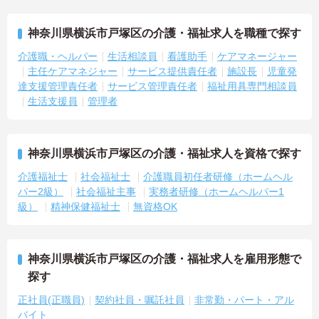
神奈川県横浜市戸塚区の介護・福祉求人を職種で探す
介護職・ヘルパー
生活相談員
看護助手
ケアマネージャー
主任ケアマネジャー
サービス提供責任者
施設長
児童発
達支援管理責任者
サービス管理責任者
福祉用具専門相談員
生活支援員
管理者
神奈川県横浜市戸塚区の介護・福祉求人を資格で探す
介護福祉士
社会福祉士
介護職員初任者研修（ホームヘル
パー2級）
社会福祉主事
実務者研修（ホームヘルパー1
級）
精神保健福祉士
無資格OK
神奈川県横浜市戸塚区の介護・福祉求人を雇用形態で
探す
正社員(正職員)
契約社員・嘱託社員
非常勤・パート・アル
バイト