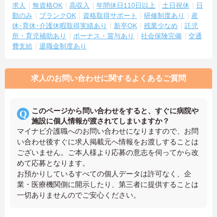
求人
無資格OK
高収入
年間休日110日以上
土日祝休
日
勤のみ
ブランクOK
資格取得サポート
研修制度あり
産
休･育休･介護休暇取得実績あり
新卒OK
残業少なめ
託児
所・育児補助あり
ボーナス・賞与あり
社会保険完備
交通
費支給
退職金制度あり
求人のお問い合わせに関するよくあるご質問
このページから問い合わせをすると、すぐに病院や
施設に個人情報が渡されてしまいますか？
マイナビ介護職へのお問い合わせになりますので、お問
い合わせ後すぐに求人掲載元へ情報をお渡しすることは
ございません。ご本人様より応募の意志を伺ってから改
めて応募となります。
お預かりしているすべての個人データは許可なく、企
業・医療機関側に開示したり、第三者に提供することは
一切ありませんのでご安心ください。