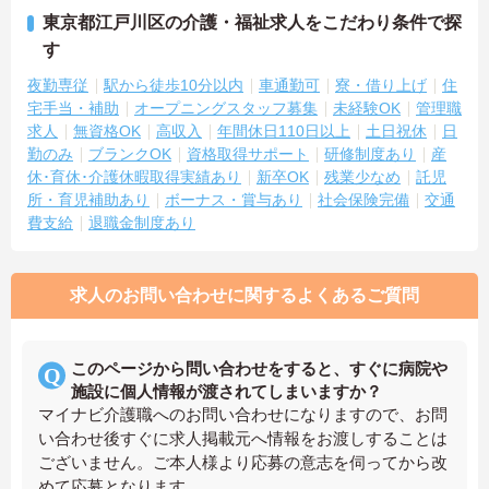
東京都江戸川区の介護・福祉求人をこだわり条件で探
す
夜勤専従
駅から徒歩10分以内
車通勤可
寮・借り上げ
住
宅手当・補助
オープニングスタッフ募集
未経験OK
管理職
求人
無資格OK
高収入
年間休日110日以上
土日祝休
日
勤のみ
ブランクOK
資格取得サポート
研修制度あり
産
休･育休･介護休暇取得実績あり
新卒OK
残業少なめ
託児
所・育児補助あり
ボーナス・賞与あり
社会保険完備
交通
費支給
退職金制度あり
求人のお問い合わせに関するよくあるご質問
このページから問い合わせをすると、すぐに病院や
施設に個人情報が渡されてしまいますか？
マイナビ介護職へのお問い合わせになりますので、お問
い合わせ後すぐに求人掲載元へ情報をお渡しすることは
ございません。ご本人様より応募の意志を伺ってから改
めて応募となります。