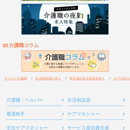
介護職コラム
マイナビ介護職
生活相談員の求人
東京都の生活相談員求人
江戸川区の
介護職・ヘルパー
生活相談員
看護助手
ケアマネジャー
主任ケアマネジャー
サービス提供責任者