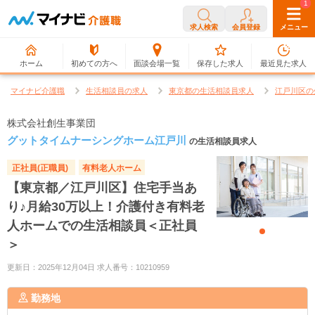
0
1
求人検索
会員登録
メニュー
ホーム
初めての方へ
面談会場一覧
保存した求人
最近見た求人
マイナビ介護職
生活相談員の求人
東京都の生活相談員求人
江戸川区の
株式会社創生事業団
グットタイムナーシングホーム江戸川
の生活相談員求人
正社員(正職員)
有料老人ホーム
【東京都／江戸川区】住宅手当あ
り♪月給30万以上！介護付き有料老
人ホームでの生活相談員＜正社員
＞
更新日：2025年12月04日 求人番号：10210959
勤務地