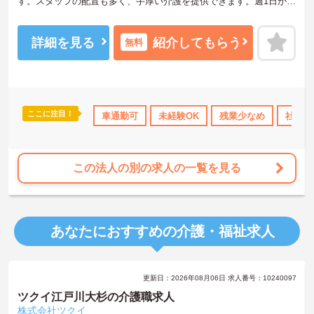
す。スタッフの配置も多く、手厚い介護を提供できます。週1日から
の勤務が相談できプライベートを重視したい方にもおすすめです。
ご興味ある方には、面接対策ポイントなど、さらに詳細をお話しい
たしますのでお気軽にご相談ください！
詳細を見る
紹介してもらう
無料
ここに注目！
険完備
交通費支給
車通勤可
未経験OK
残業少なめ
社会保
この法人の別の求人の一覧を見る
あなたにおすすめの介護・福祉求人
更新日：2026年08月06日 求人番号：10240097
ツクイ江戸川大杉の介護職求人
株式会社ツクイ