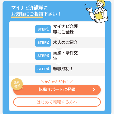
マイナビ介護職に
お気軽にご相談
下さい！
マイナビ介護
1
STEP
職にご登録
2
求人のご紹介
STEP
面接・条件交
3
STEP
渉
4
転職成功！
STEP
転職サポートに登録
はじめて転職する方へ