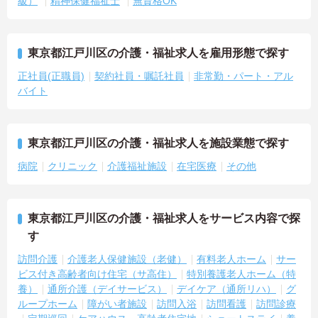
級）
精神保健福祉士
無資格OK
東京都江戸川区の介護・福祉求人を雇用形態で探す
正社員(正職員)
契約社員・嘱託社員
非常勤・パート・アル
バイト
東京都江戸川区の介護・福祉求人を施設業態で探す
病院
クリニック
介護福祉施設
在宅医療
その他
東京都江戸川区の介護・福祉求人をサービス内容で探
す
訪問介護
介護老人保健施設（老健）
有料老人ホーム
サー
ビス付き高齢者向け住宅（サ高住）
特別養護老人ホーム（特
養）
通所介護（デイサービス）
デイケア（通所リハ）
グ
ループホーム
障がい者施設
訪問入浴
訪問看護
訪問診療