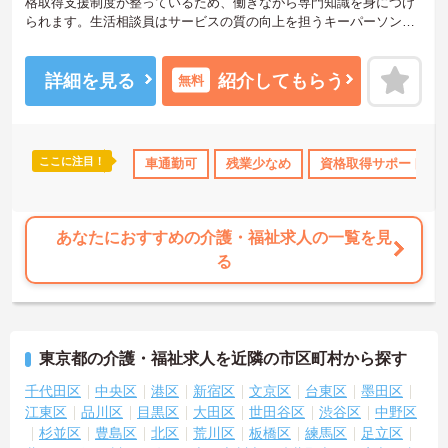
格取得支援制度が整っているため、働きながら専門知識を身につけ
られます。生活相談員はサービスの質の向上を担うキーパーソン！
お客様やご家族との関わりを通じて、自分自身の人間性も磨いてい
けるやりがいのあるお仕事です。
＜夜勤なしでプライベートも充実！柔軟な働き方＞勤務曜日は相談
詳細を見る
紹介してもらう
無料
可能♪ライフスタイルに合わせた働き方が可能です。産休・育休制度
も整っており、長く安心して働ける環境です。
ここに注目！
助
日勤のみ
年間休日110日以上
車通勤可
残業少なめ
資格取得サポート
資格取得サポート
研修制
あなたにおすすめの介護・福祉求人の一覧を見
る
東京都の介護・福祉求人を近隣の市区町村から探す
千代田区
中央区
港区
新宿区
文京区
台東区
墨田区
江東区
品川区
目黒区
大田区
世田谷区
渋谷区
中野区
杉並区
豊島区
北区
荒川区
板橋区
練馬区
足立区