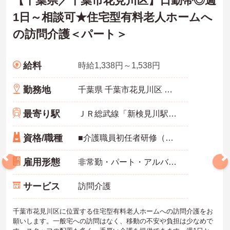
【千葉県／千葉市花見川区】日勤帯◎週
1日～相談可★住宅型有料老人ホームへ
の訪問介護＜パート＞
給料
時給1,338円～1,538円
勤務地
千葉県 千葉市花見川区 畑町472-7
最寄り駅
ＪＲ総武線「新検見川駅」バス・車5分
資格/職種
■介護職員初任者研修（ヘルパー2級）以上、介護福祉士 いずれか ※居宅経験、又は施設経験
雇用形態
非常勤・パート・アルバイト
サービス
訪問介護
千葉市花見川区に位置する住宅型有料老人ホームへの訪問介護をお
願いします。一般宅への訪問はなく、移動の不安や負担は少なめで