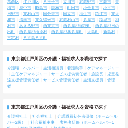
葛飾区
江戸川区
八王子市
立川市
武蔵野市
三鷹市
青
梅市
府中市
昭島市
調布市
町田市
小金井市
小平市
日野市
東村山市
国分寺市
国立市
福生市
狛江市
東大
和市
清瀬市
東久留米市
武蔵村山市
多摩市
稲城市
羽
村市
あきる野市
西東京市
西多摩郡瑞穂町
西多摩郡日の
出町
西多摩郡檜原村
西多摩郡奥多摩町
大島町
新島村
三宅村
八丈島八丈町
東京都江戸川区の介護・福祉求人を職種で探す
介護職・ヘルパー
生活相談員
看護助手
ケアマネージャー
主任ケアマネジャー
サービス提供責任者
施設長
児童発
達支援管理責任者
サービス管理責任者
生活支援員
管理
者
東京都江戸川区の介護・福祉求人を資格で探す
介護福祉士
社会福祉士
介護職員初任者研修（ホームヘル
パー2級）
社会福祉主事
実務者研修（ホームヘルパー1