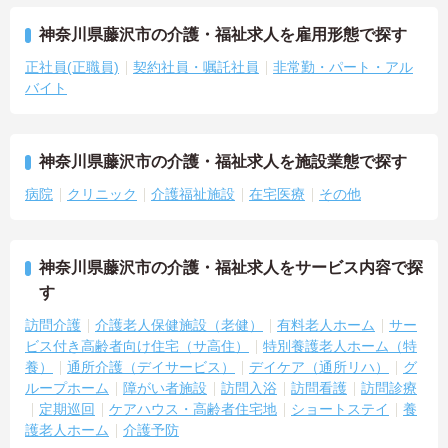
神奈川県藤沢市の介護・福祉求人を雇用形態で探す
正社員(正職員)
契約社員・嘱託社員
非常勤・パート・アル
バイト
神奈川県藤沢市の介護・福祉求人を施設業態で探す
病院
クリニック
介護福祉施設
在宅医療
その他
神奈川県藤沢市の介護・福祉求人をサービス内容で探
す
訪問介護
介護老人保健施設（老健）
有料老人ホーム
サー
ビス付き高齢者向け住宅（サ高住）
特別養護老人ホーム（特
養）
通所介護（デイサービス）
デイケア（通所リハ）
グ
ループホーム
障がい者施設
訪問入浴
訪問看護
訪問診療
定期巡回
ケアハウス・高齢者住宅地
ショートステイ
養
護老人ホーム
介護予防