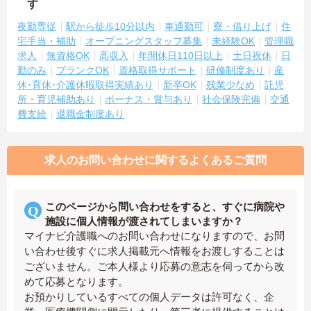
す
夜勤専従
駅から徒歩10分以内
車通勤可
寮・借り上げ
住
宅手当・補助
オープニングスタッフ募集
未経験OK
管理職
求人
無資格OK
高収入
年間休日110日以上
土日祝休
日
勤のみ
ブランクOK
資格取得サポート
研修制度あり
産
休･育休･介護休暇取得実績あり
新卒OK
残業少なめ
託児
所・育児補助あり
ボーナス・賞与あり
社会保険完備
交通
費支給
退職金制度あり
求人のお問い合わせに関するよくあるご質問
このページから問い合わせをすると、すぐに病院や
施設に個人情報が渡されてしまいますか？
マイナビ介護職へのお問い合わせになりますので、お問
い合わせ後すぐに求人掲載元へ情報をお渡しすることは
ございません。ご本人様より応募の意志を伺ってから改
めて応募となります。
お預かりしているすべての個人データは許可なく、企