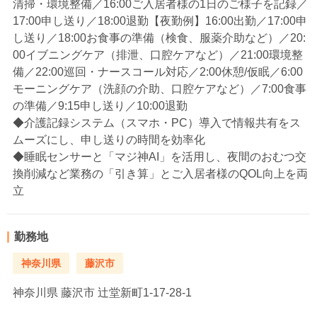
清掃・環境整備／16:00ご入居者様の1日のご様子を記録／
17:00申し送り／18:00退勤【夜勤例】16:00出勤／17:00申
し送り／18:00お食事の準備（検食、服薬介助など）／20:
00イブニングケア（排泄、口腔ケアなど）／21:00環境整
備／22:00巡回・ナースコール対応／2:00休憩/仮眠／6:00
モーニングケア（洗顔の介助、口腔ケアなど）／7:00食事
の準備／9:15申し送り／10:00退勤
◆介護記録システム（スマホ・PC）導入で情報共有をス
ムーズにし、申し送りの時間を効率化
◆睡眠センサーと「マジ神AI」を活用し、夜間のおむつ交
換削減など業務の「引き算」とご入居者様のQOL向上を両
立
勤務地
神奈川県
藤沢市
神奈川県
藤沢市 辻堂新町1-17-28-1