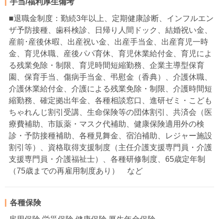
手当/福利厚生備考
■退職金制度：勤続3年以上、定期健康診断、インフルエン
ザ予防接種、歯科検診、日帰り人間ドック、結婚祝い金、
産前･産後休暇、出産祝い金、出産手当金、出産育児一時
金、育児休職、産後パパ育休、育児休業給付金、育児によ
る残業免除・制限、育児時間短縮勤務、企業主導型保育
園、保育手当、傷病手当金、弔慰金（香典）、介護休職、
介護休業給付金、介護による残業免除・制限、介護時間短
縮勤務、確定拠出年金、各種相談窓口、進研ゼミ・こども
ちゃれんじ割引受講、生命保険等の団体割引、共済会（医
療費補助、市販薬・マスク代補助、健康保険適用外の検
診・予防接種補助、各種見舞金、宿泊補助、レジャー施設
割引等）、資格取得支援制度（主任介護支援専門員・介護
支援専門員・介護福祉士）、各種研修制度、65歳定年制
（75歳までの再雇用制度あり） など
各種保険