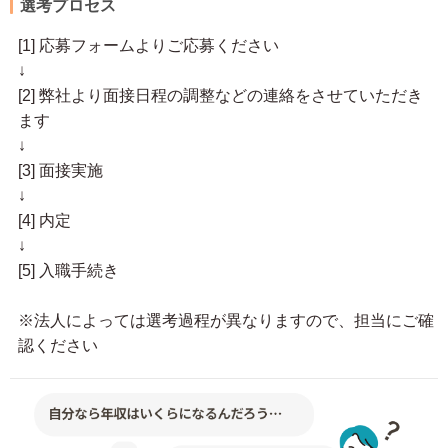
選考プロセス
[1] 応募フォームよりご応募ください
↓
[2] 弊社より面接日程の調整などの連絡をさせていただき
ます
↓
[3] 面接実施
↓
[4] 内定
↓
[5] 入職手続き
※法人によっては選考過程が異なりますので、担当にご確
認ください