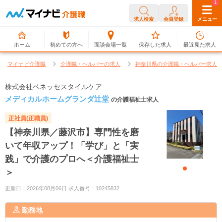
0
1
求人検索
会員登録
メニュー
ホーム
初めての方へ
面談会場一覧
保存した求人
最近見た求人
マイナビ介護職
介護職・ヘルパーの求人
神奈川県の介護職・ヘルパー求人
株式会社ベネッセスタイルケア
メディカルホームグランダ辻堂
の介護福祉士求人
正社員(正職員)
【神奈川県／藤沢市】専門性を磨
いて年収アップ！「学び」と「実
践」で介護のプロへ＜介護福祉士
＞
更新日：2026年08月06日 求人番号：10245832
勤務地