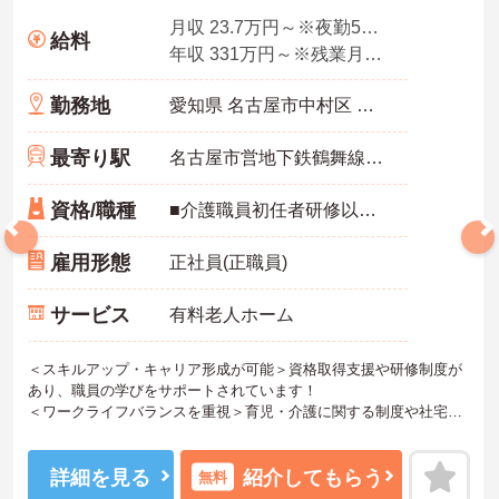
月収 23.7万円～※夜勤5回想定
給料
年収 331万円～※残業月10時間、夜勤平均5回、各種手当・賞与を含んだ例です
勤務地
愛知県 名古屋市中村区 那古野1-39-12
最寄り駅
名古屋市営地下鉄鶴舞線「丸の内(愛知)駅」徒歩7分
資格/職種
■介護職員初任者研修以上 ※無資格の方も応募可（資格支援制度あり）
雇用形態
正社員(正職員)
サービス
有料老人ホーム
＜スキルアップ・キャリア形成が可能＞資格取得支援や研修制度が
あり、職員の学びをサポートされています！
＜ワークライフバランスを重視＞育児・介護に関する制度や社宅制
度、各種手当など、長く安心して働きやすい環境が整っています。
＜寄り添ったケアの実施＞利用者さまに深く寄り添ったサービスの
提供を目指し、職員の専門性を高めるような人材育成にも注力され
詳細を見る
紹介してもらう
無料
ています。