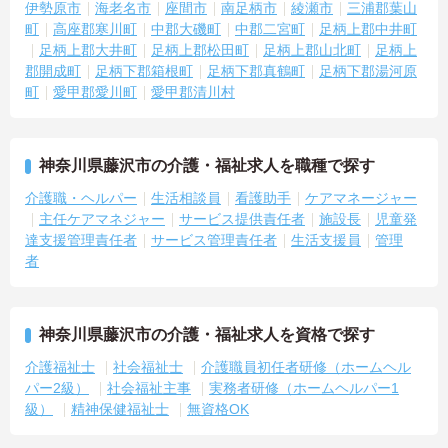
伊勢原市
海老名市
座間市
南足柄市
綾瀬市
三浦郡葉山
町
高座郡寒川町
中郡大磯町
中郡二宮町
足柄上郡中井町
足柄上郡大井町
足柄上郡松田町
足柄上郡山北町
足柄上
郡開成町
足柄下郡箱根町
足柄下郡真鶴町
足柄下郡湯河原
町
愛甲郡愛川町
愛甲郡清川村
神奈川県藤沢市の介護・福祉求人を職種で探す
介護職・ヘルパー
生活相談員
看護助手
ケアマネージャー
主任ケアマネジャー
サービス提供責任者
施設長
児童発
達支援管理責任者
サービス管理責任者
生活支援員
管理
者
神奈川県藤沢市の介護・福祉求人を資格で探す
介護福祉士
社会福祉士
介護職員初任者研修（ホームヘル
パー2級）
社会福祉主事
実務者研修（ホームヘルパー1
級）
精神保健福祉士
無資格OK