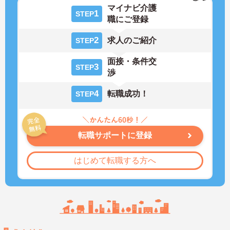
マイナビ介護
1
STEP
職にご登録
2
求人のご紹介
STEP
面接・条件交
3
STEP
渉
4
転職成功！
STEP
転職サポートに登録
はじめて転職する方へ