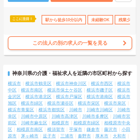
ご興味のある方には、面接対策ポイント等、さらに詳細をお話しし
ますのでお気軽にご相談ください！
ここに注目！
借り上げ
託児所・育児補助
駅から徒歩10分以内
無資格OK
年間休日110日以上
未経験OK
残業少なめ
資
この法人の別の求人の一覧を見る
神奈川県の介護・福祉求人を近隣の市区町村から探す
横浜市
横浜市鶴見区
横浜市神奈川区
横浜市西区
横浜市
中区
横浜市南区
横浜市保土ケ谷区
横浜市磯子区
横浜市
金沢区
横浜市港北区
横浜市戸塚区
横浜市港南区
横浜市
旭区
横浜市緑区
横浜市瀬谷区
横浜市栄区
横浜市泉区
横浜市青葉区
横浜市都筑区
川崎市
川崎市川崎区
川崎市
幸区
川崎市中原区
川崎市高津区
川崎市多摩区
川崎市宮
前区
川崎市麻生区
相模原市
相模原市緑区
相模原市中央
区
相模原市南区
横須賀市
平塚市
鎌倉市
藤沢市
小田
原市
茅ヶ崎市
逗子市
三浦市
秦野市
厚木市
大和市