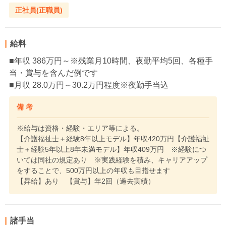
正社員(正職員)
給料
■年収 386万円～※残業月10時間、夜勤平均5回、各種手
当・賞与を含んだ例です
■月収 28.0万円～30.2万円程度※夜勤手当込
備 考
※給与は資格・経験・エリア等による。
【介護福祉士＋経験8年以上モデル】年収420万円【介護福祉
士＋経験5年以上8年未満モデル】年収409万円 ※経験につ
いては同社の規定あり ※実践経験を積み、キャリアアップ
をすることで、500万円以上の年収も目指せます
【昇給】あり 【賞与】年2回（過去実績）
諸手当