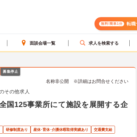
転職
無料!簡単1分
面談会場一覧
求人を検索する
募集停止
名称非公開 ※詳細はお問合せください
のその他求人
全国125事業所にて施設を展開する企
ト
研修制度あり
産休･育休･介護休暇取得実績あり
交通費支給