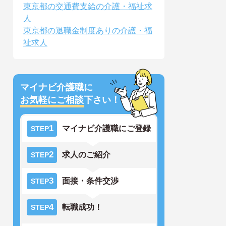
東京都の交通費支給の介護・福祉求
人
東京都の退職金制度ありの介護・福
祉求人
マイナビ介護職に
お気軽にご相談
下さい！
1
マイナビ介護職にご登録
STEP
2
求人のご紹介
STEP
3
面接・条件交渉
STEP
4
転職成功！
STEP