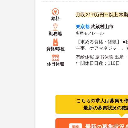
月収 21.0万円～以上 常
給料
東京都
武蔵村山市
多摩モノレール
勤務地
【求める資格・経験】 ■
主事、ケアマネジャー、
資格/職種
福祉士のいずれかの資格
有給休暇 慶弔休暇 出産
年間休日日数：110日
休日休暇
こちらの求人は募集を
最新の募集状況の確
最新の募集状況
無料