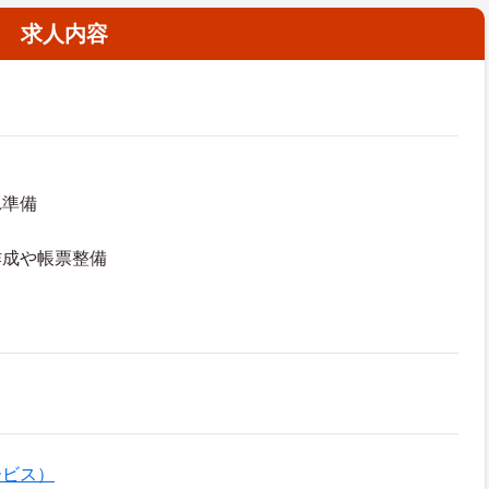
求人内容
れ準備
作成や帳票整備
ービス）