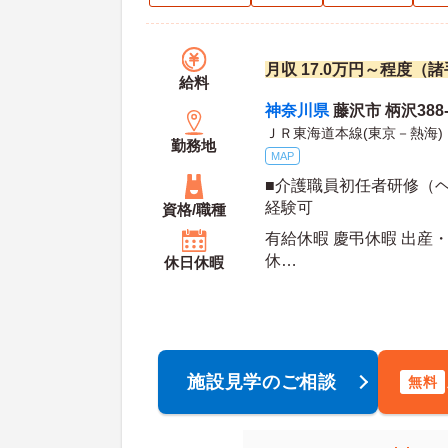
月収 17.0万円～程度（
給料
神奈川県
藤沢市 柄沢388-
ＪＲ東海道本線(東京－熱海)
勤務地
MAP
■介護職員初任者研修（ヘ
経験可
資格/職種
有給休暇 慶弔休暇 出産・
休
休日休暇
年間休日日数：107日
施設見学のご相談
無料