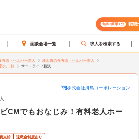
転職
無料!簡単1分
面談会場一覧
求人を検索する
介護職・ヘルパー求人
藤沢市の介護職・ヘルパー求人
募集一覧
サニ－ライフ藤沢
株式会社川島コーポレーション
人
ビCMでもおなじみ！有料老人ホー
費支給
退職金制度あり