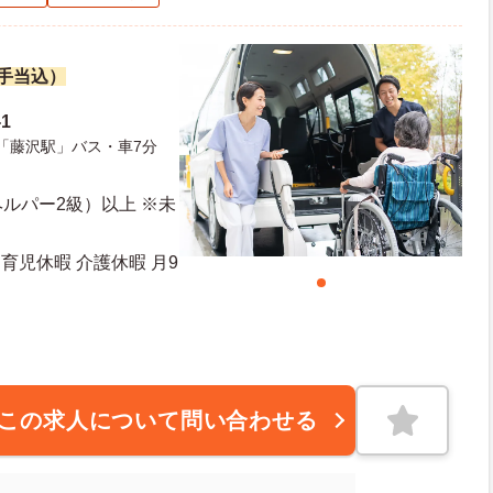
諸手当込）
1
「藤沢駅」バス・車7分
ルパー2級）以上 ※未
育児休暇 介護休暇 月9
この求人について問い合わせる