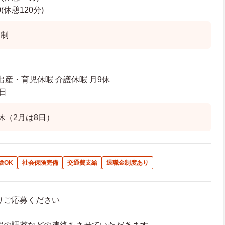
0(休憩120分)
ト制
出産・育児休暇 介護休暇 月9休
日
休（2月は8日）
験OK
社会保険完備
交通費支給
退職金制度あり
よりご応募ください