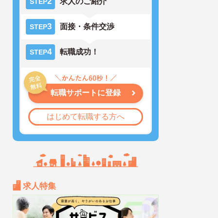
2
求人のご紹介
STEP
3
面接・条件交渉
STEP
4
転職成功！
STEP
転職サポートに登録
はじめて転職する方へ
求人特集