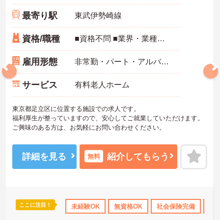
最寄り駅
東武伊勢崎線
資格/職種
■資格不問 ■業界・業種完全未経験の方も歓迎 ※介護に関する資格をお持ちの方は優遇
雇用形態
非常勤・パート・アルバイト
サービス
有料老人ホーム
東京都足立区に位置する施設での求人です。
福利厚生が整っていますので、安心してご就業していただけます。
ご興味のある方は、お気軽にお問い合わせください。
詳細を見る
紹介してもらう
無料
ここに注目！
間休日110日以上
資格取得サポート
未経験OK
無資格OK
研修制度あり
社会保険完備
産休･育休･
交