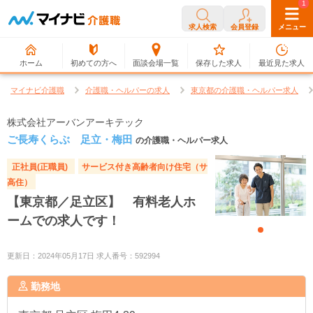
0
1
求人検索
会員登録
メニュー
ホーム
初めての方へ
面談会場一覧
保存した求人
最近見た求人
マイナビ介護職
介護職・ヘルパーの求人
東京都の介護職・ヘルパー求人
株式会社アーバンアーキテック
ご長寿くらぶ 足立・梅田
の介護職・ヘルパー求人
正社員(正職員)
サービス付き高齢者向け住宅（サ
高住）
【東京都／足立区】 有料老人ホ
ームでの求人です！
更新日：2024年05月17日 求人番号：592994
勤務地