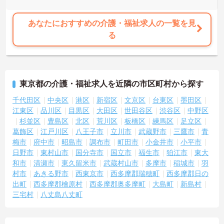
あなたにおすすめの介護・福祉求人の一覧を見
る
東京都の介護・福祉求人を近隣の市区町村から探す
千代田区
中央区
港区
新宿区
文京区
台東区
墨田区
江東区
品川区
目黒区
大田区
世田谷区
渋谷区
中野区
杉並区
豊島区
北区
荒川区
板橋区
練馬区
足立区
葛飾区
江戸川区
八王子市
立川市
武蔵野市
三鷹市
青
梅市
府中市
昭島市
調布市
町田市
小金井市
小平市
日野市
東村山市
国分寺市
国立市
福生市
狛江市
東大
和市
清瀬市
東久留米市
武蔵村山市
多摩市
稲城市
羽
村市
あきる野市
西東京市
西多摩郡瑞穂町
西多摩郡日の
出町
西多摩郡檜原村
西多摩郡奥多摩町
大島町
新島村
三宅村
八丈島八丈町