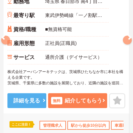
勤務地
埼玉県 春日部市 南4丁目22-14
最寄り駅
東武伊勢崎線「一ノ割駅」徒歩3分
資格/職種
■無資格可能
雇用形態
正社員(正職員)
サービス
通所介護（デイサービス）
株式会社アーバンアーキテックは、茨城県ひたちなか市に本社を構
える企業です。
茨城県、千葉県に多数の施設を展開しており、近隣の施設を巡回す
る形の勤務になることもあります。
70代の方も、ご自身のスキルを活かして働かれている職場です。
詳細を見る
紹介してもらう
無料
ここに注目！
産休･育休･介護休暇取得実績あり
管理職求人
ボーナス・賞与あり
駅から徒歩10分以内
社会保険完備
車通勤可