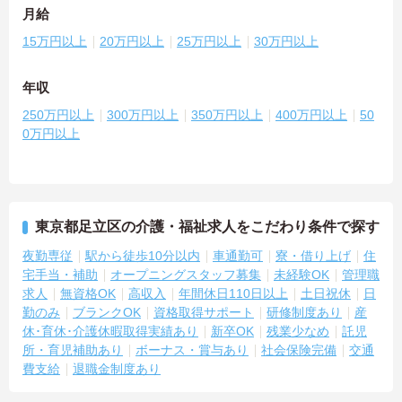
月給
15万円以上
20万円以上
25万円以上
30万円以上
年収
250万円以上
300万円以上
350万円以上
400万円以上
50
0万円以上
東京都足立区の介護・福祉求人をこだわり条件で探す
夜勤専従
駅から徒歩10分以内
車通勤可
寮・借り上げ
住
宅手当・補助
オープニングスタッフ募集
未経験OK
管理職
求人
無資格OK
高収入
年間休日110日以上
土日祝休
日
勤のみ
ブランクOK
資格取得サポート
研修制度あり
産
休･育休･介護休暇取得実績あり
新卒OK
残業少なめ
託児
所・育児補助あり
ボーナス・賞与あり
社会保険完備
交通
費支給
退職金制度あり