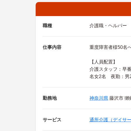
職種
介護職・ヘルパー
仕事内容
重度障害者様50名
【人員配置】
介護スタッフ：早番
名女2名 夜勤：男
勤務地
神奈川県
藤沢市 獺郷
サービス
通所介護（デイサ