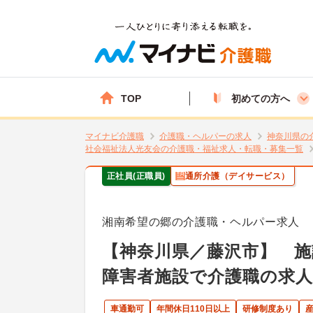
TOP
初めての方へ
マイナビ介護職
介護職・ヘルパーの求人
神奈川県の
社会福祉法人光友会の介護職・福祉求人・転職・募集一覧
正社員(正職員)
通所介護（デイサービス）
湘南希望の郷の介護職・ヘルパー求人
【神奈川県／藤沢市】 施
障害者施設で介護職の求
車通勤可
年間休日110日以上
研修制度あり