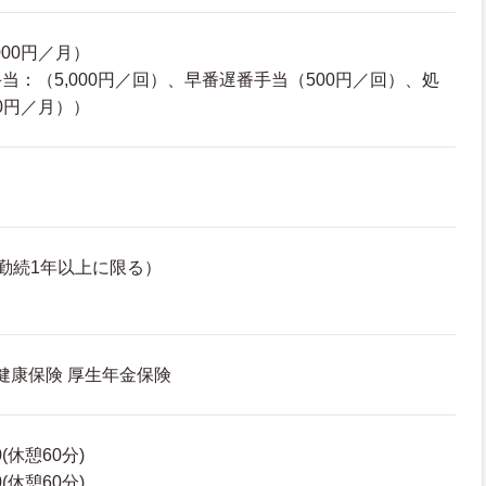
000円／月）
当：（5,000円／回）、早番遅番手当（500円／回）、処
00円／月））
勤続1年以上に限る）
 健康保険 厚生年金保険
0(休憩60分)
0(休憩60分)