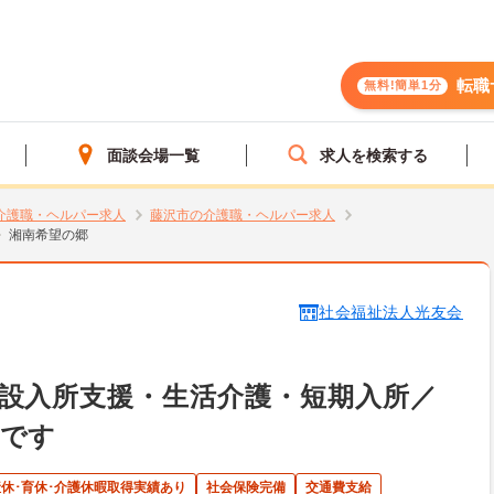
転職
無料!簡単1分
面談会場一覧
求人を検索する
介護職・ヘルパー求人
藤沢市の介護職・ヘルパー求人
湘南希望の郷
社会福祉法人光友会
設入所支援・生活介護・短期入所／
人です
産休･育休･介護休暇取得実績あり
社会保険完備
交通費支給