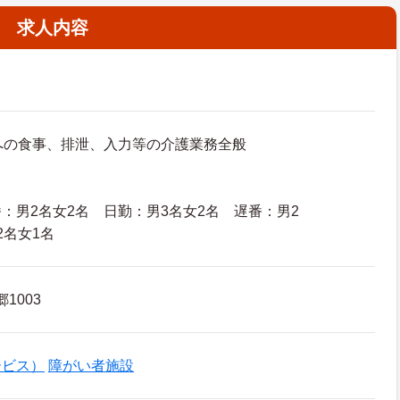
求人内容
への食事、排泄、入力等の介護業務全般
：男2名女2名 日勤：男3名女2名 遅番：男2
2名女1名
1003
ービス）
障がい者施設