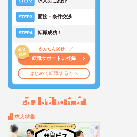
2
求人のご紹介
STEP
3
面接・条件交渉
STEP
4
転職成功！
STEP
転職サポートに登録
はじめて転職する方へ
求人特集