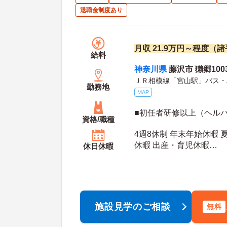
退職金制度あり
月収 21.9万円～程度（
給料
神奈川県
藤沢市 獺郷100
ＪＲ相模線「宮山駅」バス・
勤務地
MAP
■初任者研修以上（ヘルパ
資格/職種
4週8休制 年末年始休暇 
休暇 出産・育児休暇
休日休暇
年間休日日数：113日 夏季休暇日数：4日 初年
度有給日数：10日 最大有給日数：20日 年末年
始休暇日数：5日
施設見学のご相談
無料