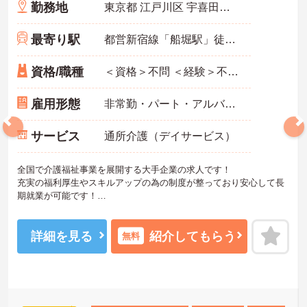
勤務地
東京都 江戸川区 宇喜田町1237-1
最寄り駅
都営新宿線「船堀駅」徒歩10分
資格/職種
＜資格＞不問 ＜経験＞不問 ※無資格者:入社半年以内に会社負担で認知症介護基礎研修受講
雇用形態
非常勤・パート・アルバイト
サービス
通所介護（デイサービス）
全国で介護福祉事業を展開する大手企業の求人です！
充実の福利厚生やスキルアップの為の制度が整っており安心して長
期就業が可能です！
ご興味ある方には、面接のポイントなど、さらに詳細をお話致しま
すのでお気軽にご相談ください。
詳細を見る
紹介してもらう
無料