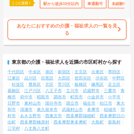
ここに注目！
研修制度あり
産休･育休･介護休暇取得実績あり
駅から徒歩10分以内
車通勤可
社会保険完備
未経験OK
あなたにおすすめの介護・福祉求人の一覧を見
る
東京都の介護・福祉求人を近隣の市区町村から探す
千代田区
中央区
港区
新宿区
文京区
台東区
墨田区
江東区
品川区
目黒区
大田区
世田谷区
渋谷区
中野区
杉並区
豊島区
北区
荒川区
板橋区
練馬区
足立区
葛飾区
江戸川区
八王子市
立川市
武蔵野市
三鷹市
青
梅市
府中市
昭島市
調布市
町田市
小金井市
小平市
日野市
東村山市
国分寺市
国立市
福生市
狛江市
東大
和市
清瀬市
東久留米市
武蔵村山市
多摩市
稲城市
羽
村市
あきる野市
西東京市
西多摩郡瑞穂町
西多摩郡日の
出町
西多摩郡檜原村
西多摩郡奥多摩町
大島町
新島村
三宅村
八丈島八丈町