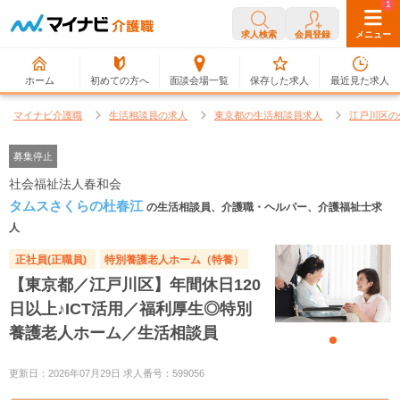
0
1
求人検索
会員登録
メニュー
ホーム
初めての方へ
面談会場一覧
保存した求人
最近見た求人
マイナビ介護職
生活相談員の求人
東京都の生活相談員求人
江戸川区の
募集停止
社会福祉法人春和会
タムスさくらの杜春江
の生活相談員、介護職・ヘルパー、介護福祉士求
人
正社員(正職員)
特別養護老人ホーム（特養）
【東京都／江戸川区】年間休日120
日以上♪ICT活用／福利厚生◎特別
養護老人ホーム／生活相談員
更新日：2026年07月29日 求人番号：599056