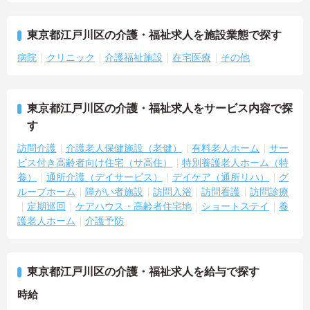
東京都江戸川区の介護・福祉求人を施設業態で探す
病院
クリニック
介護福祉施設
在宅医療
その他
東京都江戸川区の介護・福祉求人をサービス内容で探
す
訪問介護
介護老人保健施設（老健）
有料老人ホーム
サー
ビス付き高齢者向け住宅（サ高住）
特別養護老人ホーム（特
養）
通所介護（デイサービス）
デイケア（通所リハ）
グ
ループホーム
障がい者施設
訪問入浴
訪問看護
訪問診療
定期巡回
ケアハウス・高齢者住宅地
ショートステイ
養
護老人ホーム
介護予防
東京都江戸川区の介護・福祉求人を給与で探す
時給