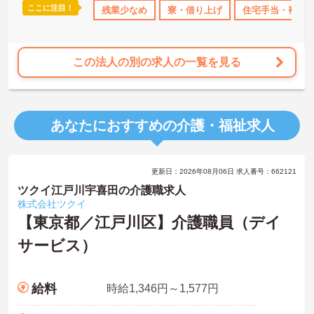
ここに注目！
借り上げ
住宅手当・補助
残業少なめ
年間休日110日以上
寮・借り上げ
資格取得サポート
住宅手当・補助
この法人の別の求人の一覧を見る
あなたにおすすめの介護・福祉求人
更新日：2026年08月06日 求人番号：662121
ツクイ江戸川宇喜田の介護職求人
株式会社ツクイ
【東京都／江戸川区】介護職員（デイ
サービス）
給料
時給1,346円～1,577円