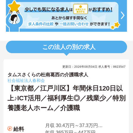
この法人の別の求人
更新日：2026年08月04日 求人番号：9823547
タムスさくらの杜南葛西の介護職求人
社会福祉法人春和会
【東京都／江戸川区】年間休日120日以
上♪ICT活用／福利厚生◎／残業少／特別
養護老人ホーム／介護職
月収 30.4万円～37.3万円程度（夜勤4回分・処遇改善手当込み）
給料
年収 365万円～447万円