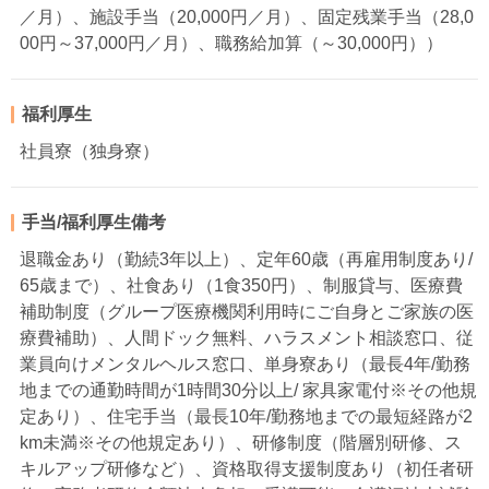
／月）、施設手当（20,000円／月）、固定残業手当（28,0
00円～37,000円／月）、職務給加算（～30,000円））
福利厚生
社員寮（独身寮）
手当/福利厚生備考
退職金あり（勤続3年以上）、定年60歳（再雇用制度あり/
65歳まで）、社食あり（1食350円）、制服貸与、医療費
補助制度（グループ医療機関利用時にご自身とご家族の医
療費補助）、人間ドック無料、ハラスメント相談窓口、従
業員向けメンタルヘルス窓口、単身寮あり（最長4年/勤務
地までの通勤時間が1時間30分以上/ 家具家電付※その他規
定あり）、住宅手当（最長10年/勤務地までの最短経路が2
km未満※その他規定あり）、研修制度（階層別研修、ス
キルアップ研修など）、資格取得支援制度あり（初任者研