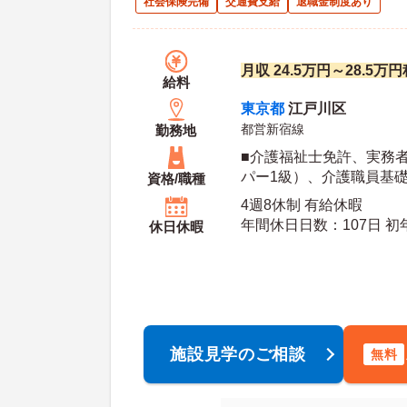
社会保険完備
交通費支給
退職金制度あり
月収 24.5万円～28.5万
給料
東京都
江戸川区
都営新宿線
勤務地
■介護福祉士免許、実務
パー1級）、介護職員基
資格/職種
※普通自動車運転免許必
4週8休制 有給休暇
年間休日日数：107日 初年度有給日数：10日 最
休日休暇
大有給日数：20日
施設見学のご相談
無料