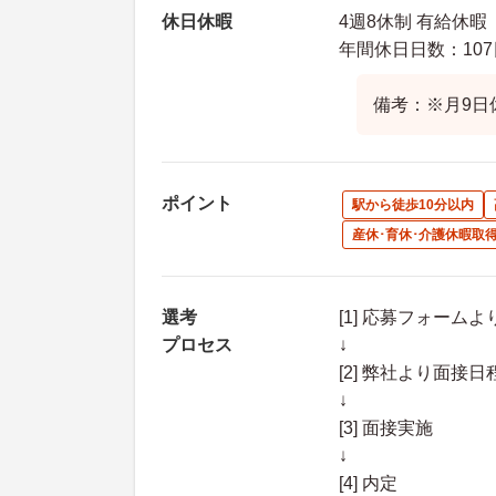
休日休暇
4週8休制 有給休暇
年間休日日数：107
備考：※月9日
ポイント
駅から徒歩10分以内
産休･育休･介護休暇取
選考
[1] 応募フォーム
プロセス
↓
[2] 弊社より面
↓
[3] 面接実施
↓
[4] 内定