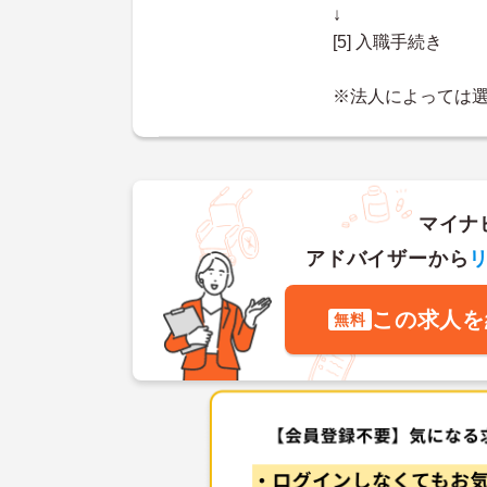
↓
[5] 入職手続き
※法人によっては
マイナ
アドバイザーから
この求人を
無料