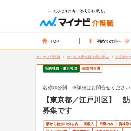
TOP
初めての方へ
マイナビ介護職
サービス提供責任者の求人
東京都の
契約社員・嘱託社員
訪問介護
名称非公開 ※詳細はお問合せください
【東京都／江戸川区】 訪
募集です
駅から徒歩10分以内
高収入
日勤のみ
資格取