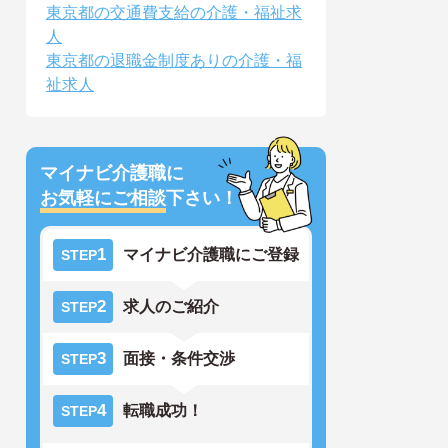
東京都の交通費支給の介護・福祉求
人
東京都の退職金制度ありの介護・福
祉求人
マイナビ介護職に
お気軽にご相談
下さい！
1
マイナビ介護職にご登録
STEP
2
求人のご紹介
STEP
3
面接・条件交渉
STEP
4
転職成功！
STEP