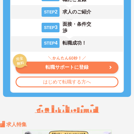
2
求人のご紹介
STEP
面接・条件交
3
STEP
渉
4
転職成功！
STEP
転職サポートに登録
はじめて転職する方へ
求人特集