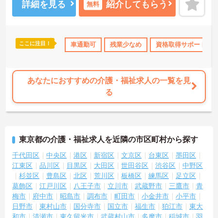
詳細を見る
紹介してもらう
無料
ここに注目！
み
資格取得サポート
車通勤可
研修制度あり
残業少なめ
産休･育休･介護休暇取得実績
資格取得サポート
あなたにおすすめの介護・福祉求人の一覧を見
る
東京都の介護・福祉求人を近隣の市区町村から探す
千代田区
中央区
港区
新宿区
文京区
台東区
墨田区
江東区
品川区
目黒区
大田区
世田谷区
渋谷区
中野区
杉並区
豊島区
北区
荒川区
板橋区
練馬区
足立区
葛飾区
江戸川区
八王子市
立川市
武蔵野市
三鷹市
青
梅市
府中市
昭島市
調布市
町田市
小金井市
小平市
日野市
東村山市
国分寺市
国立市
福生市
狛江市
東大
和市
清瀬市
東久留米市
武蔵村山市
多摩市
稲城市
羽