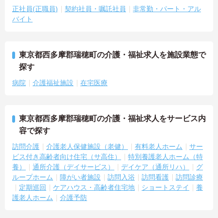
正社員(正職員)
契約社員・嘱託社員
非常勤・パート・アル
バイト
東京都西多摩郡瑞穂町の介護・福祉求人を施設業態で
探す
病院
介護福祉施設
在宅医療
東京都西多摩郡瑞穂町の介護・福祉求人をサービス内
容で探す
訪問介護
介護老人保健施設（老健）
有料老人ホーム
サー
ビス付き高齢者向け住宅（サ高住）
特別養護老人ホーム（特
養）
通所介護（デイサービス）
デイケア（通所リハ）
グ
ループホーム
障がい者施設
訪問入浴
訪問看護
訪問診療
定期巡回
ケアハウス・高齢者住宅地
ショートステイ
養
護老人ホーム
介護予防