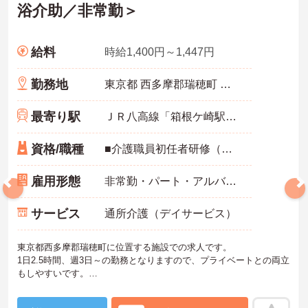
浴介助／非常勤＞
給料
時給1,400円～1,447円
勤務地
東京都 西多摩郡瑞穂町 長岡長谷部83番地1
最寄り駅
ＪＲ八高線「箱根ケ崎駅」バス・車8分
資格/職種
■介護職員初任者研修（ヘルパー2級）以上
雇用形態
非常勤・パート・アルバイト
サービス
通所介護（デイサービス）
東京都西多摩郡瑞穂町に位置する施設での求人です。
1日2.5時間、週3日～の勤務となりますので、プライベートとの両立
もしやすいです。
ご興味のある方は面接対策ポイントなどお話致しますのでお気軽に
お問い合わせください。