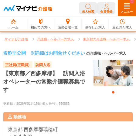
0
1
求人検索
会員登録
メニュー
ホーム
初めての方へ
面談会場一覧
保存した求人
最近見た求人
マイナビ介護職
介護職・ヘルパーの求人
東京都の介護職・ヘルパー求人
名称非公開 ※詳細はお問合せください
の介護職・ヘルパー求人
正社員(正職員)
訪問入浴
【東京都／西多摩郡】 訪問入浴
オペレーターの常勤介護職募集で
す
更新日：2026年01月15日 求人番号：650083
勤務地
東京都
西多摩郡瑞穂町