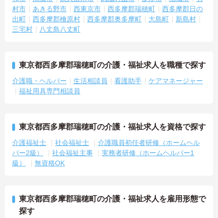
村市
あきる野市
西東京市
西多摩郡瑞穂町
西多摩郡日の
出町
西多摩郡檜原村
西多摩郡奥多摩町
大島町
新島村
三宅村
八丈島八丈町
東京都西多摩郡瑞穂町の介護・福祉求人を職種で探す
介護職・ヘルパー
生活相談員
看護助手
ケアマネージャー
福祉用具専門相談員
東京都西多摩郡瑞穂町の介護・福祉求人を資格で探す
介護福祉士
社会福祉士
介護職員初任者研修（ホームヘル
パー2級）
社会福祉主事
実務者研修（ホームヘルパー1
級）
無資格OK
東京都西多摩郡瑞穂町の介護・福祉求人を雇用形態で
探す